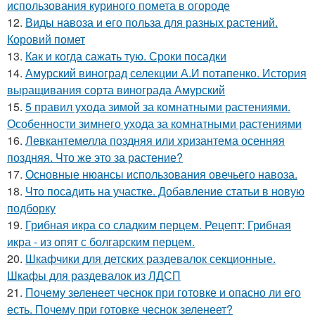
использования куриного помета в огороде
12.
Виды навоза и его польза для разных растений.
Коровий помет
13.
Как и когда сажать тую. Сроки посадки
14.
Амурский виноград селекции А.И потапенко. История
выращивания сорта винограда Амурский
15.
5 правил ухода зимой за комнатными растениями.
Особенности зимнего ухода за комнатными растениями
16.
Левкантемелла поздняя или хризантема осенняя
поздняя. Что же это за растение?
17.
Основные нюансы использования овечьего навоза.
18.
Что посадить на участке. Добавление статьи в новую
подборку
19.
Грибная икра со сладким перцем. Рецепт: Грибная
икра - из опят с болгарским перцем.
20.
Шкафчики для детских раздевалок секционные.
Шкафы для раздевалок из ЛДСП
21.
Почему зеленеет чеснок при готовке и опасно ли его
есть. Почему при готовке чеснок зеленеет?