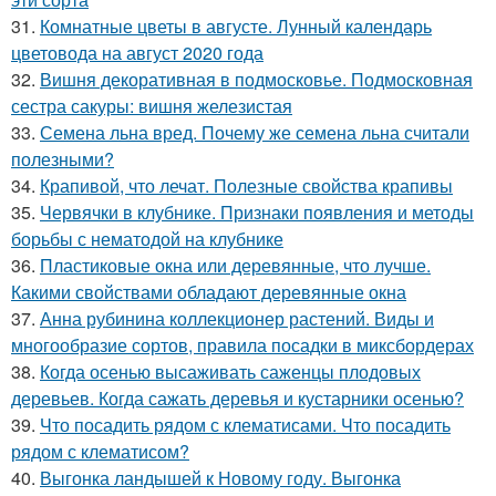
31.
Комнатные цветы в августе. Лунный календарь
цветовода на август 2020 года
32.
Вишня декоративная в подмосковье. Подмосковная
сестра сакуры: вишня железистая
33.
Семена льна вред. Почему же семена льна считали
полезными?
34.
Крапивой, что лечат. Полезные свойства крапивы
35.
Червячки в клубнике. Признаки появления и методы
борьбы с нематодой на клубнике
36.
Пластиковые окна или деревянные, что лучше.
Какими свойствами обладают деревянные окна
37.
Анна рубинина коллекционер растений. Виды и
многообразие сортов, правила посадки в миксбордерах
38.
Когда осенью высаживать саженцы плодовых
деревьев. Когда сажать деревья и кустарники осенью?
39.
Что посадить рядом с клематисами. Что посадить
рядом с клематисом?
40.
Выгонка ландышей к Новому году. Выгонка