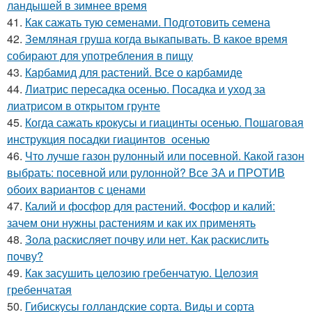
ландышей в зимнее время
41.
Как сажать тую семенами. Подготовить семена
42.
Земляная груша когда выкапывать. В какое время
собирают для употребления в пищу
43.
Карбамид для растений. Все о карбамиде
44.
Лиатрис пересадка осенью. Посадка и уход за
лиатрисом в открытом грунте
45.
Когда сажать крокусы и гиацинты осенью. Пошаговая
инструкция посадки гиацинтов осенью
46.
Что лучше газон рулонный или посевной. Какой газон
выбрать: посевной или рулонной? Все ЗА и ПРОТИВ
обоих вариантов с ценами
47.
Калий и фосфор для растений. Фосфор и калий:
зачем они нужны растениям и как их применять
48.
Зола раскисляет почву или нет. Как раскислить
почву?
49.
Как засушить целозию гребенчатую. Целозия
гребенчатая
50.
Гибискусы голландские сорта. Виды и сорта