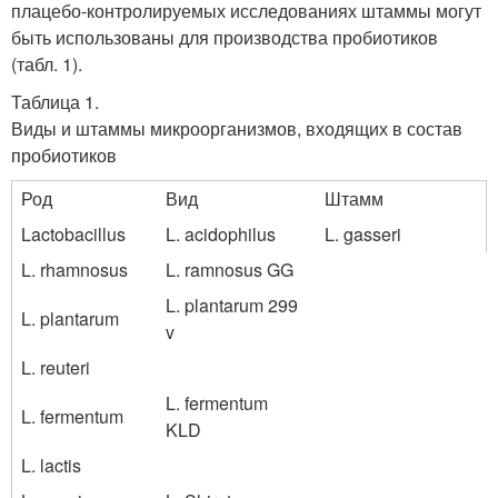
плацебо-контролируемых исследованиях штаммы могут
быть использованы для производства пробиотиков
(табл. 1).
Таблица 1.
Виды и штаммы микроорганизмов, входящих в состав
пробиотиков
Род
Вид
Штамм
Lactobacillus
L. acidophilus
L. gasseri
L. rhamnosus
L. ramnosus GG
L. plantarum 299
L. plantarum
v
L. reuteri
L. fermentum
L. fermentum
KLD
L. lactis