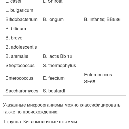
L. casei
L. Shirota
L. bulgaricum
Bifidobacterium
B. longum
B. infantis; BB536
B. bifidum
B. breve
B. adolescentis
B. animalis
B. lactis Bb 12
Streptococcus
S. thermophylus
Enterococcus
Enterococcus
E. faecium
SF68
Saccharomyces
S. boulardi
Указанные микроорганизмы можно классифицировать
также по происхождению:
1 группа: Кисломолочные штаммы