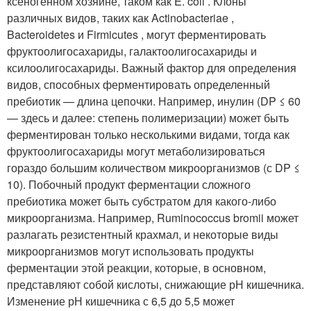
ксеногенном хозяине, таком как E. coli . Клоны
различных видов, таких как Actinobacteriae ,
Bacteroidetes и Firmicutes , могут ферментировать
фруктоолигосахариды, галактоолигосахариды и
ксилоолигосахариды. Важный фактор для определения
видов, способных ферментировать определенный
пребиотик — длина цепочки. Например, инулин (DP ≤ 60
— здесь и далее: степень полимеризации) может быть
ферментирован только несколькими видами, тогда как
фруктоолигосахариды могут метаболизироваться
гораздо большим количеством микроорганизмов (с DP ≤
10). Побочный продукт ферментации сложного
пребиотика может быть субстратом для какого-либо
микроорганизма. Например, Ruminococcus bromii может
разлагать резистентный крахмал, и некоторые виды
микроорганизмов могут использовать продукты
ферментации этой реакции, которые, в основном,
представляют собой кислоты, снижающие рН кишечника.
Изменение рН кишечника с 6,5 до 5,5 может