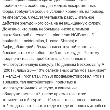
пробиотиков, особенно для жидких лекарственных
форм, требуются особые условия хранения, например,
температура. Следует учитывать разрушительное
действие желудочного сока на незащищенную флору.
Доказано, что лишь небольшое число штаммов
лактобактерий (L. reuteri, L. plantarum NCIB8826, S.
boulardii, L. acidophilus, L. casei Shirota) и
бифидобактерий обладает кислотоустойчивостью,
большинство микробов погибает в желудке. Поэтому
предпочтительны пробиотики, заключенные в
кислотоустойчивую капсулу. По данным Bezkorovainy A.
(2001) , лишь 20— 40% селективных штаммов выживает
в желудке. Pochart D. (1998) продемонстрировал, что из
10
8
микр. тел лактобактерий, принятых в
кислотоустойчивой капсуле, в кишечнике
обнаруживается 10
7
, после приема такого же
количества в йогурте — 10
4
микр. тел, а после приема
той же дозы в открытом виде в виде порошка микробы в