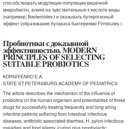
способствовать модуляции популяции кишечной
микробиоты, влияя на чувствительные к кислоте виды
(например, Bacteroides ) и оказывать бутирогенный
эффект (образование бутирата бактериями Firmicutes ) .
.
Пробиотики с доказанной
эффективностью. MODERN
PRINCIPLES OF SELECTING
SUITABLE PROBIOTICS
KORNIYENKO E.A.
STATE ST.PETERSBURG ACADEMY OF PEDIATRICS
The article describes the mechanism of the influence of
probiotics on the human organism and potentialities of these
drugs for successfully treating frequently and long ailing
infantine patients suffering from intestinal infectious
diseases, antibiotic associated diarrhea, H. pylori-infectious
maladies and food allergy (curing plus prophylactic