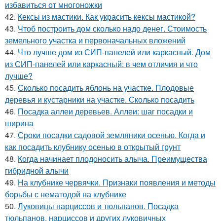
избавиться от многоножки
42.
Кексы из мастики. Как украсить кексы мастикой?
43.
Чтоб построить дом сколько надо денег. Стоимость
земельного участка и первоначальных вложений
44.
Что лучше дом из СИП-панелей или каркасный. Дом
из СИП-панелей или каркасный: в чем отличия и что
лучше?
45.
Сколько посадить яблонь на участке. Плодовые
деревья и кустарники на участке. Сколько посадить
46.
Посадка аллеи деревьев. Аллеи: шаг посадки и
ширина
47.
Сроки посадки садовой земляники осенью. Когда и
как посадить клубнику осенью в открытый грунт
48.
Когда начинает плодоносить алыча. Преимущества
гибридной алычи
49.
На клубнике червячки. Признаки появления и методы
борьбы с нематодой на клубнике
50.
Луковицы нарциссов и тюльпанов. Посадка
тюльпанов, нарциссов и других луковичных