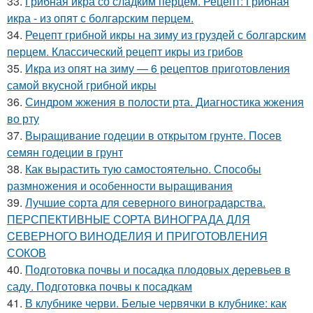
33.
Грибная икра со сладким перцем. Рецепт: Грибная
икра - из опят с болгарским перцем.
34.
Рецепт грибной икры на зиму из груздей с болгарским
перцем. Классический рецепт икры из грибов
35.
Икра из опят на зиму — 6 рецептов приготовления
самой вкусной грибной икры
36.
Синдром жжения в полости рта. Диагностика жжения
во рту
37.
Выращивание годеции в открытом грунте. Посев
семян годеции в грунт
38.
Как вырастить тую самостоятельно. Способы
размножения и особенности выращивания
39.
Лучшие сорта для северного виноградарства.
ПЕРСПЕКТИВНЫЕ СОРТА ВИНОГРАДА ДЛЯ
CЕВЕРНОГО ВИНОДЕЛИЯ И ПРИГОТОВЛЕНИЯ
СОКОВ
40.
Подготовка почвы и посадка плодовых деревьев в
саду. Подготовка почвы к посадкам
41.
В клубнике черви. Белые червячки в клубнике: как