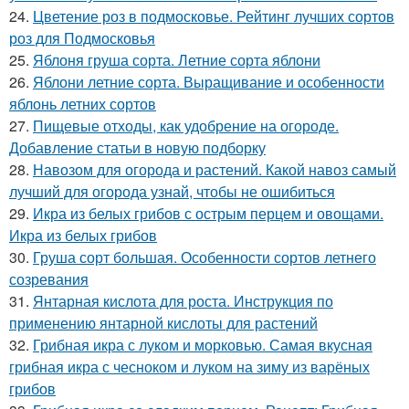
24.
Цветение роз в подмосковье. Рейтинг лучших сортов
роз для Подмосковья
25.
Яблоня груша сорта. Летние сорта яблони
26.
Яблони летние сорта. Выращивание и особенности
яблонь летних сортов
27.
Пищевые отходы, как удобрение на огороде.
Добавление статьи в новую подборку
28.
Навозом для огорода и растений. Какой навоз самый
лучший для огорода узнай, чтобы не ошибиться
29.
Икра из белых грибов с острым перцем и овощами.
Икра из белых грибов
30.
Груша сорт большая. Особенности сортов летнего
созревания
31.
Янтарная кислота для роста. Инструкция по
применению янтарной кислоты для растений
32.
Грибная икра с луком и морковью. Самая вкусная
грибная икра с чесноком и луком на зиму из варёных
грибов