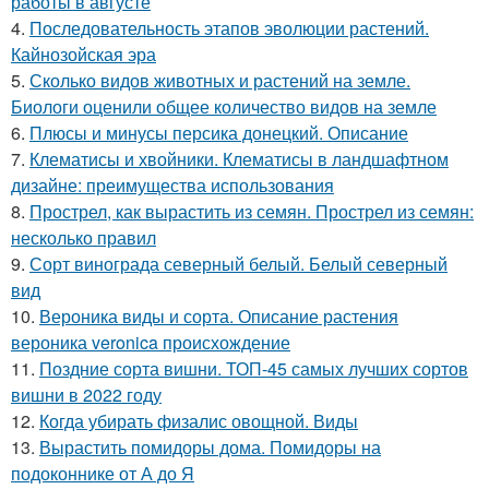
работы в августе
4.
Последовательность этапов эволюции растений.
Кайнозойская эра
5.
Сколько видов животных и растений на земле.
Биологи оценили общее количество видов на земле
6.
Плюсы и минусы персика донецкий. Описание
7.
Клематисы и хвойники. Клематисы в ландшафтном
дизайне: преимущества использования
8.
Прострел, как вырастить из семян. Прострел из семян:
несколько правил
9.
Сорт винограда северный белый. Белый северный
вид
10.
Вероника виды и сорта. Описание растения
вероника veronica происхождение
11.
Поздние сорта вишни. ТОП-45 самых лучших сортов
вишни в 2022 году
12.
Когда убирать физалис овощной. Виды
13.
Вырастить помидоры дома. Помидоры на
подоконнике от А до Я