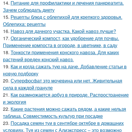
14.
Питание для профилактики и лечения панкреатита.
Зачем соблюдать диету
15.
Рецепты блюд с облепихой для крепкого здоровья.
Облепиха: рецепты
16.
Навоз для дачного участка. Какой навоз лучше?
17.
Органический компост, как удобрение для почвы.
Применение компоста в огороде, в цветнике, в саду
18.
Тонкости применения конского навоза. Для каких
растений вреден конский навоз.
19.
Как и когда сажать тую на даче. Добавление статьи в
новую подборку
20.
Суперфосфат это мочевина или нет. Живительная
сила в каждой грануле
21.
Как размножается арбуз в природе. Распространение
и экология
22.
Какие растения можно сажать рядом, а какие нельзя
таблица. Совместимость культур при посадке
23.
Посадка семян туи в сентябре октябре в домашних
условиях. Туя из семян с Алиэкспресс – это возможно