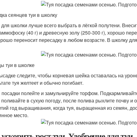
дка сеянцев туи в школку
 для школки лучше всего выбрать в лёгкой полутени. Внесит
аммофоску (40 г) и древесную золу (250-300 г), хорошо пер
орошо переносит пересадку в любом возрасте. В школку д
ы туи в школке
ысадке следите, чтобы корневая шейка оставалась на урон
ьтате туя желтеет и обычно погибает.
 посадки полейте и замульчируйте торфом. Подкармливайте 
, поливайте в сухую погоду, после полива рыхлите почву и
етий год выращивания, когда туя, выращенная из семян, до
янное место.
 ускорить рост туи. Удобрение для туи