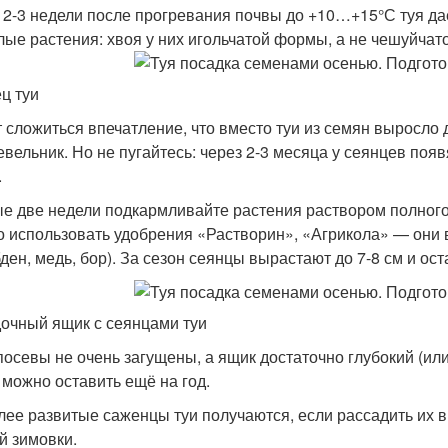
 2-3 недели после прогревания почвы до +10…+15°С туя да
лые растения: хвоя у них игольчатой формы, а не чешуйчато
ц туи
 сложиться впечатление, что вместо туи из семян выросло 
вельник. Но не пугайтесь: через 2-3 месяца у сеянцев поя
.
е две недели подкармливайте растения раствором полного 
 использовать удобрения «Растворин», «Агрикола» — они 
ден, медь, бор). За сезон сеянцы вырастают до 7-8 см и ос
очный ящик с сеянцами туи
посевы не очень загущены, а ящик достаточно глубокий (или
 можно оставить ещё на год.
лее развитые саженцы туи получаются, если рассадить их в
й зимовки.