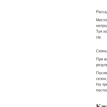
Расса
Место
нитро
Туя х
см.
Сеянц
При в
резул
После
сезон
На тр
посто
Как