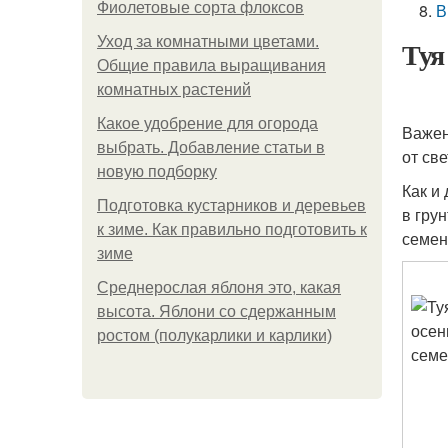
Фиолетовые сорта флоксов
В
Уход за комнатными цветами.
Туя
Общие правила выращивания
комнатных растений
Какое удобрение для огорода
Важен
выбрать. Добавление статьи в
от св
новую подборку
Как и
Подготовка кустарников и деревьев
в гру
к зиме. Как правильно подготовить к
семен
зиме
Среднерослая яблоня это, какая
высота. Яблони со сдержанным
ростом (полукарлики и карлики)