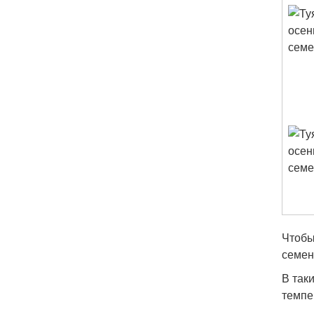
Чтобы
семен
В так
темпе