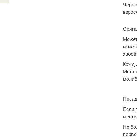
Через
взрос
Сеяне
Может
можже
хвоей
Кажды
Можно
молиб
Посад
Если 
месте
Но бо
перво