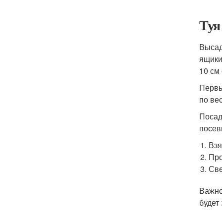
Туя
Высад
ящики
10 см
Первы
по ве
Посад
посев
Взя
Про
Све
Важно
будет