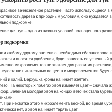
 красивое вечнозеленое растение, часто использующееся в
хотливость дерева к природным условиям, оно нуждается в 
льной подкормке.
ение для туи – одно из важных условий полноценного разви
р подкормки
как и любому другому растению, необходимо сбалансированн
аются и вносятся удобрения, будет зависеть ее успешный ро
 именно микроэлементов не хватает для развития растению,
О недостатке питательных веществ и микроэлементов будет 
ний и калий. Верхушка кроны начинает желтеть.
езо. На некоторых побегах хвоя изменяет цвет – сначала же
фор. Зеленая молодая хвоя на концах веточек стала бурет
енками.
т. При нехватке этого микроэлемента весной, во время бур
ктически нет, а хвоя начинает терять цвет.