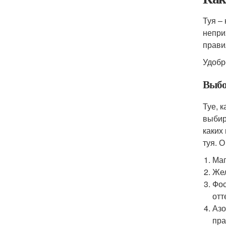
Туя –
непри
прави
Удобр
Выбо
Туе, 
выбир
каких
туя. 
Маг
Жел
Фос
отт
Азо
пра