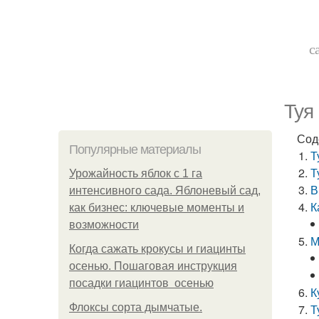
с
Туя
Сод
Популярные материалы
Т
Т
Урожайность яблок с 1 га
В
интенсивного сада. Яблоневый сад,
К
как бизнес: ключевые моменты и
возможности
М
Когда сажать крокусы и гиацинты
осенью. Пошаговая инструкция
посадки гиацинтов осенью
К
Флоксы сорта дымчатые.
Т