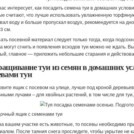
вас интересует, как посадить семена туи в домашних услови
ые считают, что лучше использовать увлажненную торфяную
вал воду и больше пропускал воздух, рекомендуется на дно 
3 см.
ать посевной материал следует только тогда, когда подсох
а могут сгнить и появления всходов туи можно не ждать. В
ый, главное — приложить небольшие старания и действоват
ащивание туи из семян в домашних усл
евами туи
овите ящик с посевом на улице, лучше под кроной деревьев
чными лучами – для хвойных растений, в том числе для туи,
очный ящик с семенами туи
на вашем участке есть животные, то посевы необходимо п
иалом. После таяния снега проследите, чтобы укрытие не к