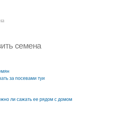
на
вить семена
емян
ать за посевами туи
можно ли сажать ее рядом с домом