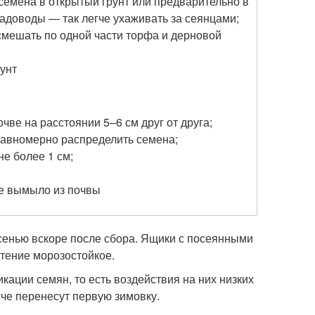
 семена в открытый грунт или предварительно в
садоводы — так легче ухаживать за сеянцами;
 смешать по одной части торфа и дерновой
рунт
очве на расстоянии 5–6 см друг от друга;
равномерно распределить семена;
не более 1 см;
не вымыло из почвы
осенью вскоре после сбора. Ящики с посеянными
стение морозостойкое.
кации семян, то есть воздействия на них низких
че перенесут первую зимовку.