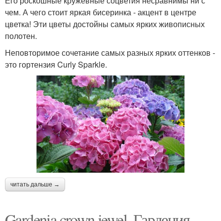
Его роскошные кружевные соцветия несравнимы ни с
чем. А чего стоит яркая бисеринка - акцент в центре
цветка! Эти цветы достойны самых ярких живописных
полотен.
Неповторимое сочетание самых разных ярких оттенков -
это гортензия Curly Sparkle.
читать дальше →
Gardenia crown jewel. Гардения.