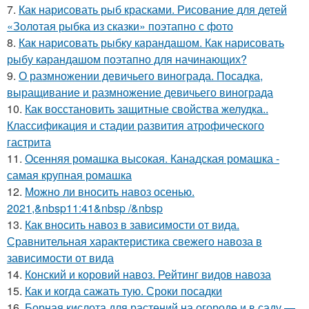
7.
Как нарисовать рыб красками. Рисование для детей
«Золотая рыбка из сказки» поэтапно с фото
8.
Как нарисовать рыбку карандашом. Как нарисовать
рыбу карандашом поэтапно для начинающих?
9.
О размножении девичьего винограда. Посадка,
выращивание и размножение девичьего винограда
10.
Как восстановить защитные свойства желудка..
Классификация и стадии развития атрофического
гастрита
11.
Осенняя ромашка высокая. Канадская ромашка -
самая крупная ромашка
12.
Можно ли вносить навоз осенью.
2021,&nbsp11:41&nbsp /&nbsp
13.
Как вносить навоз в зависимости от вида.
Сравнительная характеристика свежего навоза в
зависимости от вида
14.
Конский и коровий навоз. Рейтинг видов навоза
15.
Как и когда сажать тую. Сроки посадки
16.
Борная кислота для растений на огороде и в саду —