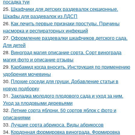
посадка туи
25.
Шкафчики для детских раздевалок секционные.
Шкафы для раздевалок из ЛДСП
26.
Как лечить первые признаки простуды. Причины
насморка и респираторных инфекций
27.
Оформление раздевалки шкафчиков детского сада.
Для детей
28.
Виноград магия описание сорта. Сорт винограда
магия фото и описание отзывы
29.
Карбамид когда вносить. Инструкция по применению
удобрения мочевины
30.
Плохие соседи для груши. Добавление статьи в
новую подборку
31.
Закладка молодого плодового сада и уход за ним.
Уход за плодовыми деревьями
32.
Летние сорта яблони. 50 сортов яблок с фото и
описаниями
33.
Лучшие сорта абрикоса. Виды абрикосов
34.
Кордонная формировка винограда. Формировка