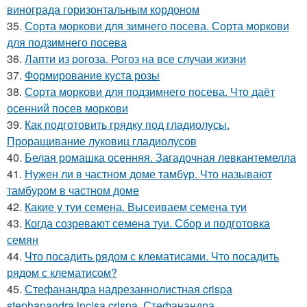
винограда горизонтальным кордоном
35.
Сорта моркови для зимнего посева. Сорта моркови
для подзимнего посева
36.
Лапти из рогоза. Рогоз на все случаи жизни
37.
Формирование куста розы
38.
Сорта моркови для подзимнего посева. Что даёт
осенний посев моркови
39.
Как подготовить грядку под гладиолусы.
Проращивание луковиц гладиолусов
40.
Белая ромашка осенняя. Загадочная левкантемелла
41.
Нужен ли в частном доме тамбур. Что называют
тамбуром в частном доме
42.
Какие у туи семена. Высеиваем семена туи
43.
Когда созревают семена туи. Сбор и подготовка
семян
44.
Что посадить рядом с клематисами. Что посадить
рядом с клематисом?
45.
Стефанандра надрезаннолистная crispa
stephanandra incisa crispa. Стефанандра