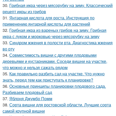
30.
Грибная икра через мясорубку на зиму. Классический
рецепт икры из грибов
31.
Янтарная кислота для роста. Инструкция по
применению янтарной кислоты для растений
32.
Грибная икра из вареных грибов на зиму. Грибная
икра с луком и морковью через мясорубку на зиму
33.
Синдром жжения в полости рта. Диагностика жжения
во рту
34.
Совместимость вишни с другими плодовыми
деревьями и кустарниками. Соседи вишни на участке,
что можно и нельзя сажать рядом
35.
Как правильно разбить сад на участке. Что нужно
знать, перед тем как приступать к планировке?
36.
Основные принципы планировки плодового сада.
Разбиваем плодовый сад
37.
Яблоня Джумбо Помм
38.
Сорта вишни для ростовской области. Лучшие сорта
самой крупной вишни