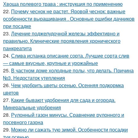
Хвоща полевого трава : инструкция по применению
22.
Почему чеснок не растет. Яровой чеснок: важные
особенности выращивания . Основные ошибки дачников
при посадке
23.
Лечение поджелудочной железы эффективно и
правильно. Клинические проявления хронического
панкреатита
24.
Слива испанка описание сорта. Лучшие сорта слив
— самые вкусные, крупные и урожайные
25.
В частном доме холодные полы, что делать. Причина
№3. Недостаток утепления
26.
Чем удобрить цветы осенью. Осенняя подкормка
цветов
27.
Какие бывают удобрения для сада и огорода.
Минеральные удобрения
28.
Рулонный газон минусы. Сравнение рулонного и
посевного газона
29.
Можно ли сажать тую зимой. Особенности посадки
туи осенью