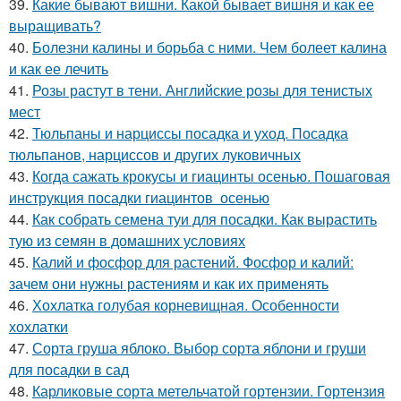
39.
Какие бывают вишни. Какой бывает вишня и как ее
выращивать?
40.
Болезни калины и борьба с ними. Чем болеет калина
и как ее лечить
41.
Розы растут в тени. Английские розы для тенистых
мест
42.
Тюльпаны и нарциссы посадка и уход. Посадка
тюльпанов, нарциссов и других луковичных
43.
Когда сажать крокусы и гиацинты осенью. Пошаговая
инструкция посадки гиацинтов осенью
44.
Как собрать семена туи для посадки. Как вырастить
тую из семян в домашних условиях
45.
Калий и фосфор для растений. Фосфор и калий:
зачем они нужны растениям и как их применять
46.
Хохлатка голубая корневищная. Особенности
хохлатки
47.
Сорта груша яблоко. Выбор сорта яблони и груши
для посадки в сад
48.
Карликовые сорта метельчатой гортензии. Гортензия