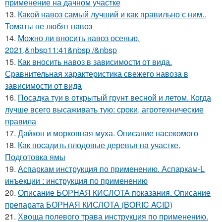
применение на дачном участке
13.
Какой навоз самый лучший и как правильно с ним..
Томаты не любят навоз
14.
Можно ли вносить навоз осенью.
2021,&nbsp11:41&nbsp /&nbsp
15.
Как вносить навоз в зависимости от вида.
Сравнительная характеристика свежего навоза в
зависимости от вида
16.
Посадка туи в открытый грунт весной и летом. Когда
лучше всего высаживать тую: сроки, агротехнические
правила
17.
Дайкон и морковная муха. Описание насекомого
18.
Как посадить плодовые деревья на участке.
Подготовка ямы
19.
Аспаркам инструкция по применению. Аспаркам-L
инъекции : инструкция по применению
20.
Описание БОРНАЯ КИСЛОТА показания. Описание
препарата БОРНАЯ КИСЛОТА (BORIC ACID)
21.
Хвоща полевого трава инструкция по применению.