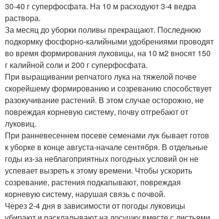
30-40 г суперфосфата. На 10 м расходуют 3-4 ведра
раствора.
За месяц до уборки поливы прекращают. Последнюю
подкормку фосфорно-калийными удобрениями проводят
во время формирования луковицы, на 10 м2 вносят 150
г калийной соли и 200 г суперфосфата.
При выращивании репчатого лука на тяжелой почве
скорейшему формированию и созреванию способствует
разокучивание растений. В этом случае осторожно, не
повреждая корневую систему, почву отгребают от
луковиц.
При ранневесеннем посеве семенами лук бывает готов
к уборке в конце августа-начале сентября. В отдельные
годы из-за неблагоприятных погодных условий он не
успевает вызреть к этому времени. Чтобы ускорить
созревание, растения подкапывают, повреждая
корневую систему, нарушая связь с почвой.
Через 2-4 дня в зависимости от погоды луковицы
убирают и раскладывают на досушку вместе с листьями.