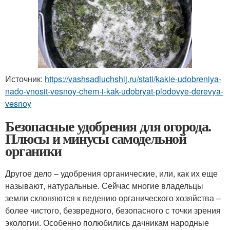
Источник:
https://vashsadluchshij.ru/stati/kakie-udobreniya-
nado-vnosit-vesnoy-chem-i-kak-udobryat-plodovye-derevya-
vesnoy
Безопасные удобрения для огорода.
Плюсы и минусы самодельной
органики
Другое дело – удобрения органические, или, как их еще
называют, натуральные. Сейчас многие владельцы
земли склоняются к ведению органического хозяйства –
более чистого, безвредного, безопасного с точки зрения
экологии. Особенно полюбились дачникам народные