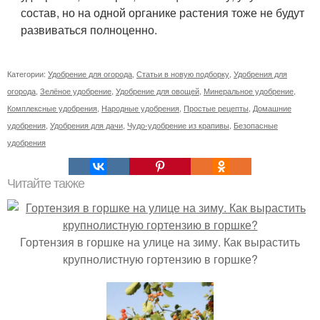
состав, но на одной органике растения тоже не будут
развиваться полноценно.
Категории:
Удобрение для огорода
,
Статьи в новую подборку
,
Удобрения для
огорода
,
Зелёное удобрение
,
Удобрение для овощей
,
Минеральное удобрение
,
Комплексные удобрения
,
Народные удобрения
,
Простые рецепты
,
Домашние
удобрения
,
Удобрения для дачи
,
Чудо-удобрение из крапивы
,
Безопасные
удобрения
Читайте также
Гортензия в горшке на улице на зиму. Как вырастить
крупнолистную гортензию в горшке?