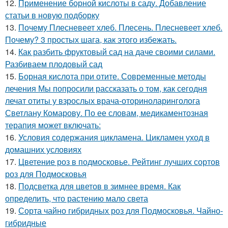
12.
Применение борной кислоты в саду. Добавление
статьи в новую подборку
13.
Почему Плесневеет хлеб. Плесень. Плесневеет хлеб.
Почему? 3 простых шага, как этого избежать.
14.
Как разбить фруктовый сад на даче своими силами.
Разбиваем плодовый сад
15.
Борная кислота при отите. Современные методы
лечения Мы попросили рассказать о том, как сегодня
лечат отиты у взрослых врача-оториноларинголога
Светлану Комарову. По ее словам, медикаментозная
терапия может включать:
16.
Условия содержания цикламена. Цикламен уход в
домашних условиях
17.
Цветение роз в подмосковье. Рейтинг лучших сортов
роз для Подмосковья
18.
Подсветка для цветов в зимнее время. Как
определить, что растению мало света
19.
Сорта чайно гибридных роз для Подмосковья. Чайно-
гибридные