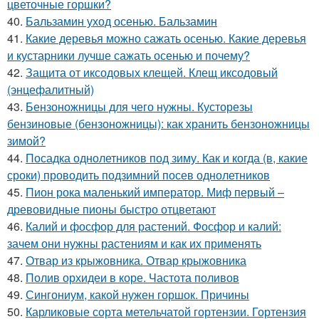
цветочные горшки?
40.
Бальзамин уход осенью. Бальзамин
41.
Какие деревья можно сажать осенью. Какие деревья
и кустарники лучше сажать осенью и почему?
42.
Защита от иксодовых клещей. Клещ иксодовый
(энцефалитный)
43.
Бензоножницы для чего нужны. Кусторезы
бензиновые (бензоножницы): как хранить бензоножницы
зимой?
44.
Посадка однолетников под зиму. Как и когда (в, какие
сроки) проводить подзимний посев однолетников
45.
Пион рока маленький император. Миф первый –
древовидные пионы быстро отцветают
46.
Калий и фосфор для растений. Фосфор и калий:
зачем они нужны растениям и как их применять
47.
Отвар из крыжовника. Отвар крыжовника
48.
Полив орхидеи в коре. Частота поливов
49.
Сингониум, какой нужен горшок. Причины
50.
Карликовые сорта метельчатой гортензии. Гортензия