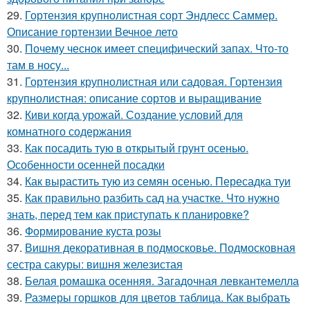
29.
Гортензия крупнолистная сорт Эндлесс Саммер.
Описание гортензии Вечное лето
30.
Почему чеснок имеет специфический запах. Что-то
там в носу...
31.
Гортензия крупнолистная или садовая. Гортензия
крупнолистная: описание сортов и выращивание
32.
Киви когда урожай. Создание условий для
комнатного содержания
33.
Как посадить тую в открытый грунт осенью.
Особенности осенней посадки
34.
Как вырастить тую из семян осенью. Пересадка туи
35.
Как правильно разбить сад на участке. Что нужно
знать, перед тем как приступать к планировке?
36.
Формирование куста розы
37.
Вишня декоративная в подмосковье. Подмосковная
сестра сакуры: вишня железистая
38.
Белая ромашка осенняя. Загадочная левкантемелла
39.
Размеры горшков для цветов таблица. Как выбрать