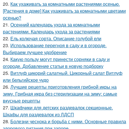
20.
Как ухаживать за комнатными растениями осенью.
[Растения в доме] Как ухаживать за комнатными цветами
осенью?
21.
Осенний календарь ухода за комнатными
растениями. Календарь ухода за растениями
22.
Ель колючая сорта. Описание голубой ели
23.
Использование перегноя в саду и в огороде.
Выбираем лучшее удобрение
24.
Какую пользу могут принести сорняки в саду и
огороде. Добавление статьи в новую подборку
25.
Витлуф цикорий салатный. Цикорный салат Витлуф
или бельгийское чудо
26.
Лучшие рецепты приготовления грибной икры на
зиму. Грибная икра без стерилизации на зиму: самые
вкусные рецепты
27.
Шкафчики для детских раздевалок секционные.
Шкафы для раздевалок из ЛДСП
28.
Болезни чеснока и борьба с ними. Основные правила
здорового питания при запоре