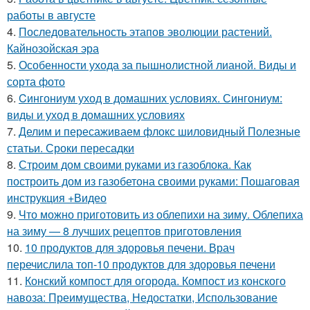
работы в августе
4.
Последовательность этапов эволюции растений.
Кайнозойская эра
5.
Особенности ухода за пышнолистной лианой. Виды и
сорта фото
6.
Cингониум уход в домашних условиях. Сингониум:
виды и уход в домашних условиях
7.
Делим и пересаживаем флокс шиловидный Полезные
статьи. Сроки пересадки
8.
Строим дом своими руками из газоблока. Как
построить дом из газобетона своими руками: Пошаговая
инструкция +Видео
9.
Что можно приготовить из облепихи на зиму. Облепиха
на зиму — 8 лучших рецептов приготовления
10.
10 продуктов для здоровья печени. Врач
перечислила топ-10 продуктов для здоровья печени
11.
Конский компост для огорода. Компост из конского
навоза: Преимущества, Недостатки, Использование