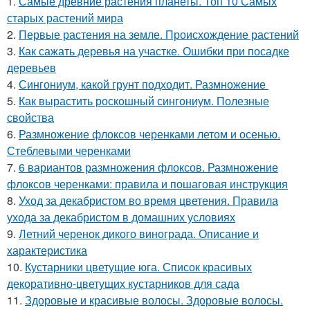
1.
Самые древние растения планеты. Топ 10 Самых
старых растений мира
2.
Первые растения на земле. Происхождение растений
3.
Как сажать деревья на участке. Ошибки при посадке
деревьев
4.
Сингониум, какой грунт подходит. Размножение
5.
Как вырастить роскошный сингониум. Полезные
свойства
6.
Размножение флоксов черенками летом и осенью.
Стеблевыми черенками
7.
6 вариантов размножения флоксов. Размножение
флоксов черенками: правила и пошаговая инструкция
8.
Уход за декабристом во время цветения. Правила
ухода за декабристом в домашних условиях
9.
Летний черенок дикого винограда. Описание и
характеристика
10.
Кустарники цветущие юга. Список красивых
декоративно-цветущих кустарников для сада
11.
Здоровые и красивые волосы. Здоровые волосы.