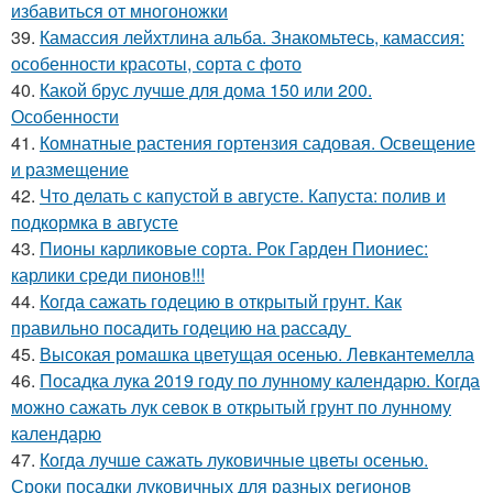
избавиться от многоножки
39.
Камассия лейхтлина альба. Знакомьтесь, камассия:
особенности красоты, сорта с фото
40.
Какой брус лучше для дома 150 или 200.
Особенности
41.
Комнатные растения гортензия садовая. Освещение
и размещение
42.
Что делать с капустой в августе. Капуста: полив и
подкормка в августе
43.
Пионы карликовые сорта. Рок Гарден Пиониес:
карлики среди пионов!!!
44.
Когда сажать годецию в открытый грунт. Как
правильно посадить годецию на рассаду
45.
Высокая ромашка цветущая осенью. Левкантемелла
46.
Посадка лука 2019 году по лунному календарю. Когда
можно сажать лук севок в открытый грунт по лунному
календарю
47.
Когда лучше сажать луковичные цветы осенью.
Сроки посадки луковичных для разных регионов