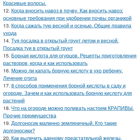
Красивые волосы.
12.
Когда вносить навоз в почву. Как вносить навоз:
основные требования при удобрении почвы органикой
13.
Когда сажать тую весной и осенью. Общие правила
ухода
14.
Туя посадка в открытый грунт летом и весной.
Посадка туи в открытый грунт
15.
Борная кислота для огурцов. Рецепты приготовления
растворов, когда и как использовать
16.
Можно ли капать борную кислоту в ухо ребенку.
Лечение отита
17.
8 способов применения борной кислоты в саду и
огороде. Зачем и как использовать борную кислоту для
растений
18.
Что на огороде можно поливать настоем КРАПИВЫ.
Прочие преимущества
19.
Долгоносик малинно земляничный. Кто такие
долгоносики?
20.
Как вылечить аденому предстательной железы.