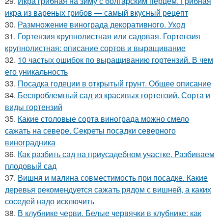
29.
Икра грибная на зиму с болгарским перцем. Грибная
икра из вареных грибов — самый вкусный рецепт
30.
Размножение винограда декоративного. Уход
31.
Гортензия крупнолистная или садовая. Гортензия
крупнолистная: описание сортов и выращивание
32.
10 частых ошибок по выращиванию гортензий. В чем
его уникальность
33.
Посадка годеции в открытый грунт. Общее описание
34.
Беспроблемный сад из красивых гортензий. Сорта и
виды гортензий
35.
Какие столовые сорта винограда можно смело
сажать на севере. Секреты посадки северного
виноградника
36.
Как разбить сад на приусадебном участке. Разбиваем
плодовый сад
37.
Вишня и малина совместимость при посадке. Какие
деревья рекомендуется сажать рядом с вишней, а каких
соседей надо исключить
38.
В клубнике черви. Белые червячки в клубнике: как