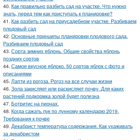
40.
Как правильно разбить сад на участке. Что нужно
знать, перед тем как приступать к планировке?
41.
Как разбить сад на приусадебном участке. Разбиваем
плодовый сад
42.
Основные принципы планировки плодового сада.
Разбиваем плодовый сад
43.
Сорта зимних яблонь. Общие свойства яблонь
поздних сортов
44.
Самое вкусное яблоко. 50 сортов яблок с фото и
описаниями
45.
Лапти из рогоза. Рогоз на все случаи жизни
46.
Зола закисляет или раскисляет почву. Для каких
растений подкормка золой будет полезна
47.
Ботритис на пионах.
48.
Когда сажать лук по лунному календарю 2019.
Требования к почве
49.
Декабрист температура содержания. Как ухаживать
за декабристом