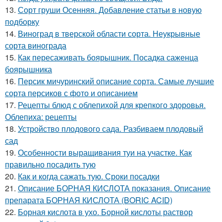
13.
Сорт груши Осенняя. Добавление статьи в новую
подборку
14.
Виноград в тверской области сорта. Неукрывные
сорта винограда
15.
Как пересаживать боярышник. Посадка саженца
боярышника
16.
Персик мичуринский описание сорта. Самые лучшие
сорта персиков с фото и описанием
17.
Рецепты блюд с облепихой для крепкого здоровья.
Облепиха: рецепты
18.
Устройство плодового сада. Разбиваем плодовый
сад
19.
Особенности выращивания туи на участке. Как
правильно посадить тую
20.
Как и когда сажать тую. Сроки посадки
21.
Описание БОРНАЯ КИСЛОТА показания. Описание
препарата БОРНАЯ КИСЛОТА (BORIC ACID)
22.
Борная кислота в ухо. Борной кислоты раствор