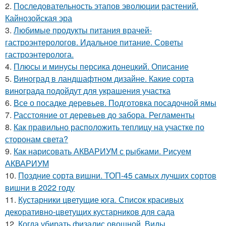
2.
Последовательность этапов эволюции растений.
Кайнозойская эра
3.
Любимые продукты питания врачей-
гастроэнтерологов. Идальное питание. Советы
гастроэнтеролога.
4.
Плюсы и минусы персика донецкий. Описание
5.
Виноград в ландшафтном дизайне. Какие сорта
винограда подойдут для украшения участка
6.
Все о посадке деревьев. Подготовка посадочной ямы
7.
Расстояние от деревьев до забора. Регламенты
8.
Как правильно расположить теплицу на участке по
сторонам света?
9.
Как нарисовать АКВАРИУМ с рыбками. Рисуем
АКВАРИУМ
10.
Поздние сорта вишни. ТОП-45 самых лучших сортов
вишни в 2022 году
11.
Кустарники цветущие юга. Список красивых
декоративно-цветущих кустарников для сада
12.
Когда убирать физалис овощной. Виды