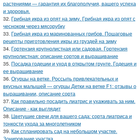
растениями — гарантия их благополучия, вашего успеха
и здоровья.
32.
Грибная икра из опят на зиму. Грибная икра из опят с
чесноком через мясорубку
33.
Грибная икра из маринованных грибов. Пошаговые
рецепты приготовления икры из груздей на зиму
34.
Гортензия крупнолистная или садовая. Гортензия
крупнолистная: описание сортов и выращивание
35.
Посадка годеции и уход в открытом грунте. Годеция и
ее выращивание
36.
Огурцы на ветке. Россыпь привлекательных и
вкусных малышей — огурцы Детки на ветке F1: отзывы о
выращивании, описание сорта
37.
Как правильно посадить лиатрис и ухаживать за ним.
Описание - как выглядит
38.
Цветущие свечи для вашего сада: сорта лиатриса и
тонкости ухода за многолетником
39.
Как спланировать сад на небольшом участке.
Зонирование участка