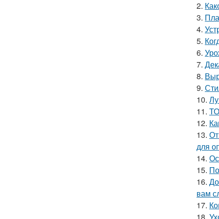
2.
Как
3.
Пла
4.
Уст
5.
Ког
6.
Уро
7.
Дек
8.
Выр
9.
Сти
10.
Лу
11.
ТО
12.
Ка
13.
От
для о
14.
Ос
15.
По
16.
До
вам с
17.
Ко
18.
Ух