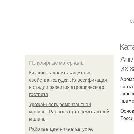
с
Кат
Анг
Популярные материалы
их 
Как восстановить защитные
Арома
свойства желудка.. Классификация
сорта
и стадии развития атрофического
спосо
гастрита
приме
Урожайность ремонтантной
Основ
малины. Ранние сорта ремотантной
Росси
малины
Работа в цветнике в августе.