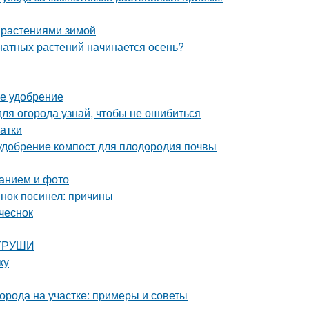
 растениями зимой
мнатных растений начинается осень?
ее удобрение
для огорода узнай, чтобы не ошибиться
атки
 удобрение компост для плодородия почвы
санием и фото
нок посинел: причины
чеснок
 ГРУШИ
ку
орода на участке: примеры и советы