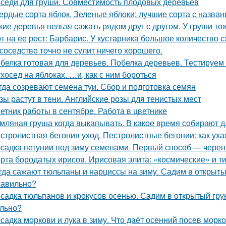
седи для груши. Совместимость плодовых деревьев
ердые сорта яблок. Зеленые яблоки: лучшие сорта с назван
кие деревья нельзя сажать рядом друг с другом. У груши то
т на ее рост: Барбарис. У кустарника большое количество 
 соседство точно не сулит ничего хорошего.
белка готовая для деревьев. Побелка деревьев. Тестируем
хосед на яблоках. …и, как с ним бороться
гда созревают семена туи. Сбор и подготовка семян
зы растут в тени. Английские розы для тенистых мест
етник работы в сентябре. Работа в цветнике
мляная груша когда выкапывать. В какое время собирают д
стролистная бегония уход. Пестролистные бегонии: как ух
садка петунии под зиму семенами. Первый способ — чере
рта бородатых ирисов. Ирисовая элита: «космические» и т
гда сажают тюльпаны и нарциссы на зиму. Садим в открыты
равильно?
садка тюльпанов и крокусов осенью. Садим в открытый гру
льно?
садка моркови и лука в зиму. Что даёт осенний посев морк