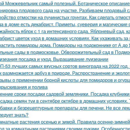
ой Можжевельник самый полезный. Ботаническое описание
нировка плодового сада на участке. Разбиваем плодовый с
ройство отмостки на пучинистых грунтах. Как сделать отмос
да в доме есть декабрист. Приметы, суеверия и магические 
жайность яблок с 1 га интенсивного сада. Яблоневый сад, 
абрист цветок уход в домашних условиях. Как ухаживать за
астить помидоры дома. Помидоры на подоконнике от А до 
льные сады в подмосковье. Обворожительный сад в Подмоск
изеания посадка и уход. Выращивание луизеании
П-53 лучших самых вкусных сортов винограда на 2022 год.
к размножается арбуз в природе. Распространение и эколог
зывы о применении борной кислоты для помидоров и огурцо
прыскивания и полива
енние сроки посадки садовой земляники. Посадка клубники
садка семян туи в сентябре октябре в домашних условиях. 
бавки и безрецептурные препараты для печени. Не все лек
ледует знать?
мнатные растения осенью и зимой. Правила осенне-зимней
од за комнатными растениями своими руками. Особенности