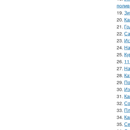
полив
19.
Зи
20.
Ка
21.
Го
22.
Са
23.
Ис
24.
На
25.
Ку
26.
11
27.
На
28.
Ка
29.
По
30.
Из
31.
Ка
32.
Со
33.
Пл
34.
Ка
35.
Се