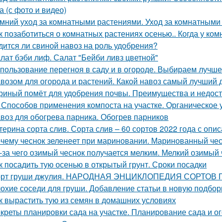
а (с фото и видео)
мний уход за комнатными растениями. Уход за комнатными
к позаботиться о комнатных растениях осенью.. Когда у ко
дится ли свиной навоз на роль удобрения?
лат бэби лиф. Салат "Бейби ливз цветной"
пользование перегноя в саду и в огороде. Выбираем лучш
возом для огорода и растений. Какой навоз самый лучший 
риный помёт для удобрения почвы. Преимущества и недост
 Способов применения компоста на участке. Органическое
воз для обогрева парника. Обогрев парников
терина сорта слив. Сорта слив – 60 сортов 2022 года с опи
чему чеснок зеленеет при мариновании. Маринованный чес
-за чего озимый чеснок получается мелким. Мелкий озимый 
к посадить тую осенью в открытый грунт. Сроки посадки
рт груши джулия. НАРОДНАЯ ЭНЦИКЛОПЕДИЯ СОРТОВ
охие соседи для груши. Добавление статьи в новую подбор
к вырастить тую из семян в домашних условиях
креты планировки сада на участке. Планирование сада и ог