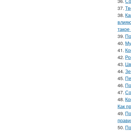
36.
Со
37.
Тв
38.
Ка
влияю
такое
39.
По
40.
Му
41.
Ко
42.
Ро
43.
Цв
44.
Зе
45.
Пе
46.
По
47.
Со
48.
Ко
Как п
49.
По
прави
50.
По