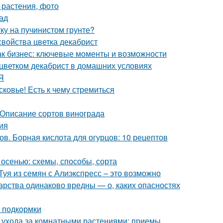
 растения, фото
ад
тку на пучинистом грунте?
свойства цветка декабрист
как бизнес: ключевые моменты и возможности
 цветком декабрист в домашних условиях
Я
овье! Есть к чему стремиться
 Описание сортов винограда
ия
в. Борная кислота для огурцов: 10 рецептов
 осенью: схемы, способы, сорта
Туя из семян с Алиэкспресс – это возможно
арства одинаково вредны — о, каких опасностях
 подкормки
 ухода за комнатными растениями: приемы