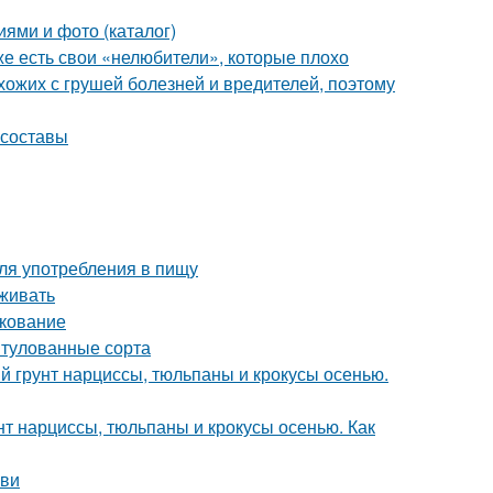
иями и фото (каталог)
же есть свои «нелюбители», которые плохо
схожих с грушей болезней и вредителей, поэтому
 составы
ля употребления в пищу
аживать
нкование
итулованные сорта
й грунт нарциссы, тюльпаны и крокусы осенью.
нт нарциссы, тюльпаны и крокусы осенью. Как
ови