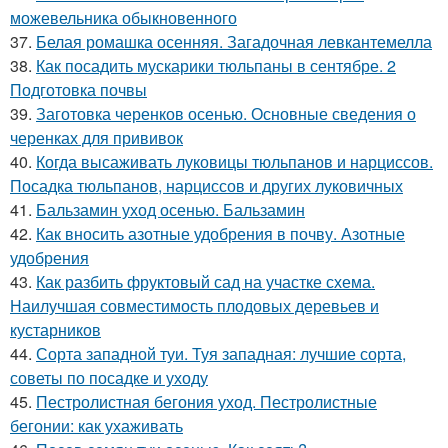
можевельника обыкновенного
37.
Белая ромашка осенняя. Загадочная левкантемелла
38.
Как посадить мускарики тюльпаны в сентябре. 2
Подготовка почвы
39.
Заготовка черенков осенью. Основные сведения о
черенках для прививок
40.
Когда высаживать луковицы тюльпанов и нарциссов.
Посадка тюльпанов, нарциссов и других луковичных
41.
Бальзамин уход осенью. Бальзамин
42.
Как вносить азотные удобрения в почву. Азотные
удобрения
43.
Как разбить фруктовый сад на участке схема.
Наилучшая совместимость плодовых деревьев и
кустарников
44.
Сорта западной туи. Туя западная: лучшие сорта,
советы по посадке и уходу
45.
Пестролистная бегония уход. Пестролистные
бегонии: как ухаживать