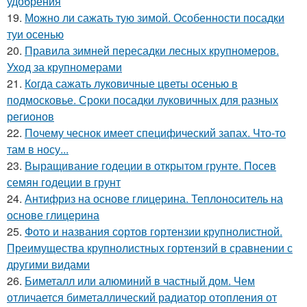
удобрения
19.
Можно ли сажать тую зимой. Особенности посадки
туи осенью
20.
Правила зимней пересадки лесных крупномеров.
Уход за крупномерами
21.
Когда сажать луковичные цветы осенью в
подмосковье. Сроки посадки луковичных для разных
регионов
22.
Почему чеснок имеет специфический запах. Что-то
там в носу...
23.
Выращивание годеции в открытом грунте. Посев
семян годеции в грунт
24.
Антифриз на основе глицерина. Теплоноситель на
основе глицерина
25.
Фото и названия сортов гортензии крупнолистной.
Преимущества крупнолистных гортензий в сравнении с
другими видами
26.
Биметалл или алюминий в частный дом. Чем
отличается биметаллический радиатор отопления от