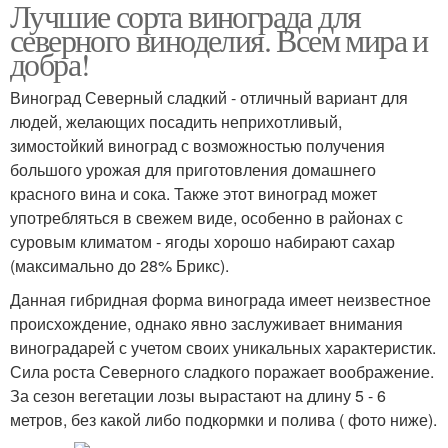
Лучшие сорта винограда для
Виноград для сухого
Виноград для
северного виноделия. Всем мира и
вина
десертного вина
добра!
Виноград Северный сладкий - отличный вариант для
людей, желающих посадить неприхотливый,
зимостойкий виноград с возможностью получения
большого урожая для приготовления домашнего
красного вина и сока. Также этот виноград может
употребляться в свежем виде, особенно в районах с
суровым климатом - ягоды хорошо набирают сахар
(максимально до 28% Брикс).
Данная гибридная форма винограда имеет неизвестное
происхождение, однако явно заслуживает внимания
виноградарей с учетом своих уникальных характеристик.
Сила роста Северного сладкого поражает воображение.
За сезон вегетации лозы вырастают на длину 5 - 6
метров, без какой либо подкормки и полива ( фото ниже).