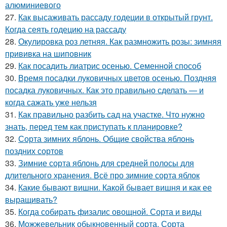
алюминиевого
27.
Как высаживать рассаду годеции в открытый грунт.
Когда сеять годецию на рассаду
28.
Окулировка роз летняя. Как размножить розы: зимняя
прививка на шиповник
29.
Как посадить лиатрис осенью. Семенной способ
30.
Время посадки луковичных цветов осенью. Поздняя
посадка луковичных. Как это правильно сделать — и
когда сажать уже нельзя
31.
Как правильно разбить сад на участке. Что нужно
знать, перед тем как приступать к планировке?
32.
Сорта зимних яблонь. Общие свойства яблонь
поздних сортов
33.
Зимние сорта яблонь для средней полосы для
длительного хранения. Всё про зимние сорта яблок
34.
Какие бывают вишни. Какой бывает вишня и как ее
выращивать?
35.
Когда собирать физалис овощной. Сорта и виды
36.
Можжевельник обыкновенный сорта. Сорта