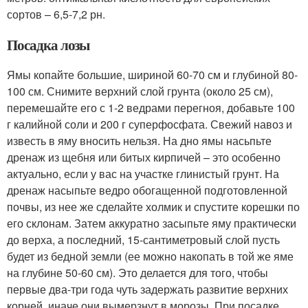
сортов – 6,5-7,2 рн.
Посадка лозы
Ямы копайте большие, шириной 60-70 см и глубиной 80-
100 см. Снимите верхний слой грунта (около 25 см),
перемешайте его с 1-2 ведрами перегноя, добавьте 100
г калийной соли и 200 г суперфосфата. Свежий навоз и
известь в яму вносить нельзя. На дно ямы насьпьте
дренаж из щебня или битых кирпичей – это особенно
актуально, если у вас на участке глинистый грунт. На
дренаж насыпьте ведро обогащенной подготовленной
почвы, из нее же сделайте холмик и спустите корешки по
его склонам. Затем аккуратно засыпьте яму практически
до верха, а последний, 15-сантиметровый слой пусть
будет из бедной земли (ее можно накопать в той же яме
на глубине 50-60 см). Это делается для того, чтобы
первые два-три года чуть задержать развитие верхних
корней, иначе они вымерзнут в морозы. При посадке