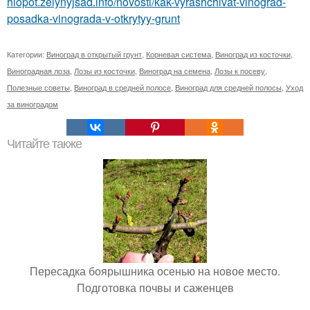
hlopot.zelynyjsad.info/novosti/kak-vyrashchivat-vinograd-
posadka-vinograda-v-otkrytyy-grunt
Категории:
Виноград в открытый грунт
,
Корневая система
,
Виноград из косточки
,
Виноградная лоза
,
Лозы из косточки
,
Виноград на семена
,
Лозы к посеву
,
Полезные советы
,
Виноград в средней полосе
,
Виноград для средней полосы
,
Уход
за виноградом
Читайте также
Пересадка боярышника осенью на новое место.
Подготовка почвы и саженцев