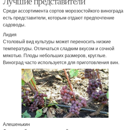
Лучшие представители
Среди ассортимента сортов морозостойкого винограда
есть представители, которым отдают предпочтение
садоводы.
Отличный сорт
Сорт для красного
Лидия
Столовый вид культуры может переносить низкие
температуры. Отличаться сладким вкусом и сочной
мякотью. Плоды небольших размеров, круглые.
Идеальный сорт
Урожайный сорт
Виноград часто используется для приготовления вин.
Сорта для северного
Перспективные сорта
виноградарства
Универсальные сорта
Винные сорта
Алешенькин