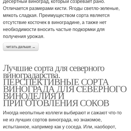
Десертный виноград, который созревает рано.
Отличается размерами кисти. Ягоды светло-зеленые,
мякоть сладкая. Преимуществом сорта является
Технические сорта
Элитные сорта
отсутствие косточек в виноградине, а также нет
необходимости вносить частые подкормки для
получения урожая.
читать дальше →
Требования к сортам
Популярные сорта
Лучшие сорта для северного
виноградарства.
ПЕРСПЕКТИВНЫЕ СОРТА
Автохтонные сорта
ВИНОГРАДА ДЛЯ CЕВЕРНОГО
ВИНОДЕЛИЯ И
ПРИГОТОВЛЕНИЯ СОКОВ
Иногда неопытные коллеги выбирают и сажают что-то
не из лучших сортов винограда, но знакомое,
испытанное, например как у соседа. Или, наоборот,