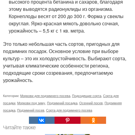
высокого процента бетанина и сахаров, благодаря
этому выводятся радионуклиды из организма.
Корнеплоды весят от 200 до 300 г. Форма у свеклы
округлая. Ярко-красная мякоть довольно сочная,
урожайность – 5,5 кг с 1 кв. метра.
Это только небольшая часть сортов, пригодных для
подзимних посадок. Основное условие при выборе
культур – это их холодоустойчивость. Выбирают сорта,
учитывая климатические особенности региона,
подходящие сроки созревания, предпочитаемую
урожайность.
Категории:
Моркови для подзимнего посева
,
Подходящие сорта
,
Сорта для
посадки
,
Моркови под зиму
,
Подзимний посадка
,
Осенний посев
,
Подзимняя
посадка
,
Подзимний посев
,
Сорта для подзимнего посева
Читайте также