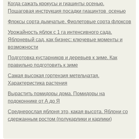
Когда сажать крокусы и гиацинты осенью.
Пошаговая инструкция посадки гиацинтов осенью
Флоксы сорта дымчатые. Фиолетовые сорта флоксов
Урожайность яблок с 1 га интенсивного сада.
Яблоневый сад, как бизнес: ключевые моменты и
возможности
Подготовка кустарников и деревьев к зиме. Как
правильно подготовить к зиме
Самая высокая гортензия метельчатая.
Характеристика растения
Вырастить помидоры дома. Помидоры на
подоконнике от А до Я
Среднерослая яблоня это, какая высота. Яблони со
сдержанным ростом (полукарлики и карлики)