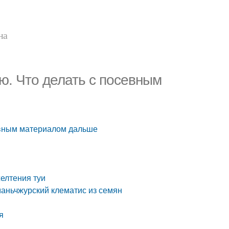
на
. Что делать с посевным
евным материалом дальше
елтения туи
маньчжурский клематис из семян
я