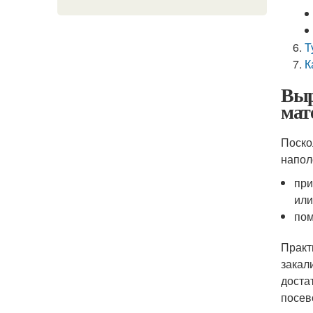
Т
К
Выр
мат
Поско
напол
при
или
пом
Практ
закал
доста
посев