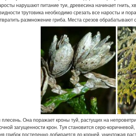
аросты нарушают питание туи, древесина начинает гнить, х
видности трутовика необходимо срезать все наросты и пора
твратить размножение гриба. Места срезов обрабатывают 
 плесень. Она поражает кроны туй, растущих на непроветр
очной загущенности крон. Туя становится серо-коричневой,
ия грибок постепенно добирается до корней, уничтожая рас