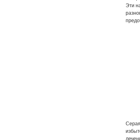
Эти н
разно
предо
Серая
избыт
лечен