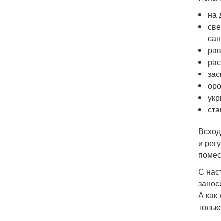
на 
све
сан
рав
рас
зас
оро
укр
ста
Всход
и рег
помес
С нас
занос
А как
тольк