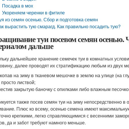
Посадка в мох
Укореняем черенки в фитиле
уя из семян осенью. Сбор и подготовка семян
ак вырастить тую смарагд. Как правильно посадить тую?
ащивание туи посевом семян осенью. Ч
ериалом дальше
льку дальнейшее хранение семечек туи в комнатных услови
овину, далее проводят их стратификацию любым из двух ме
копав на зиму в тканевом мешочке в землю на улице (на гл
 просто листвой;
естив закрытую баночку с опилками либо влажным песочком
икуется также посев семян туи на зиму непосредственно в о
ивание. Плюс ко всему, осенью семена имеют максимальную
точно крепкими, легко справляющимися с весенними замор
ов, да и забот требуют намного меньше.