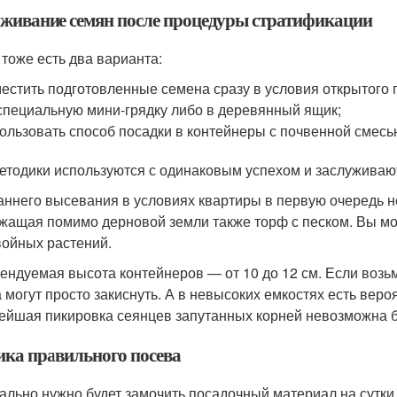
живание семян после процедуры стратификации
 тоже есть два варианта:
естить подготовленные семена сразу в условия открытого г
специальную мини-грядку либо в деревянный ящик;
ользовать способ посадки в контейнеры с почвенной смесь
етодики используются с одинаковым успехом и заслуживаю
аннего высевания в условиях квартиры в первую очередь 
жащая помимо дерновой земли также торф с песком. Вы мо
войных растений.
ендуемая высота контейнеров — от 10 до 12 см. Если возь
а могут просто закиснуть. А в невысоких емкостях есть веро
ейшая пикировка сеянцев запутанных корней невозможна б
ика правильного посева
ально нужно будет замочить посадочный материал на сутки