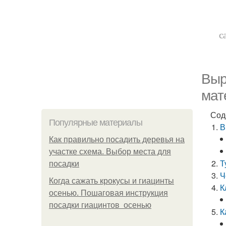
с
Выр
мат
Сод
Популярные материалы
В
Как правильно посадить деревья на
участке схема. Выбор места для
Т
посадки
Ч
Когда сажать крокусы и гиацинты
К
осенью. Пошаговая инструкция
посадки гиацинтов осенью
К