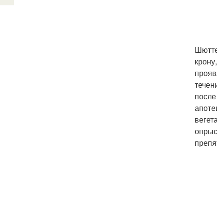
Шютте
крону
прояв
течен
после
апоте
вегет
опрыс
препя