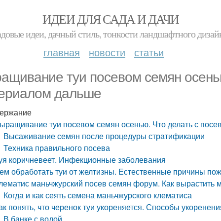
ИДЕИ ДЛЯ САДА И ДАЧИ
адовые идеи, дачный стиль, тонкости ландшафтного дизай
главная
новости
статьи
ащивание туи посевом семян осенью
ериалом дальше
ержание
ыращивание туи посевом семян осенью. Что делать с пос
Высаживание семян после процедуры стратификации
Техника правильного посева
уя коричневеет. Инфекционные заболевания
ем обработать туи от желтизны. Естественные причины пож
лематис маньчжурский посев семян форум. Как вырастить 
Когда и как сеять семена маньчжурского клематиса
ак понять, что черенок туи укореняется. Способы укоренени
В банке с водой