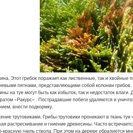
ина. Этот грибок поражает как лиственные, так и хвойные
невыми пятнами, представляющими собой колонии грибов. 
ины на туе могут быть как избыток, так и недостаток влаги
ратом «Ракурс» . Пострадавшие побеги удаляются и уничто
нием, внести подкормку.
ение трутовиками. Грибы-трутовики проникают в ткань туи 
ая растрескивание и гниение древесины. Часто встречает
о-красную гниль ствола. При этом на дереве образуются м