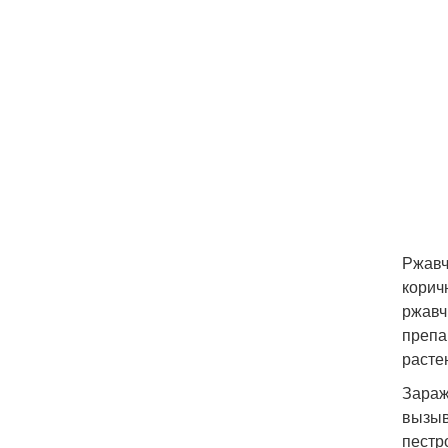
Ржавч
корич
ржавч
препа
расте
Зараж
вызыв
пестр