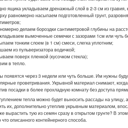
дно ящика укладываем дренажный слой в 2-3 см из гравия, 
рху равномерно насыпаем подготовленный грунт, разровняе
тиметров;
номерно делаем бороздки сантиметровой глубины на расст
кладываем вымоченные семечки с зазорами 1см или чуть б
ыпаем тонким слоем (в 1 см) смеси, слегка уплотним;
шаем из пульверизатора водичкой;
ываем поверх пленкой (кусочком стекла);
вим в тепло.
ы появятся через 3 недели или чуть больше. Им нужны буд
улярные проветривания. Укрывной материал снимают, когда
тив посадки в более прохладную комнату без доступа прямы
туплением тепла можно будет выносить рассады на улицу, а
ить их, дополнительно утеплив укрывным материалом, впос
 же вырастить тую из семян сразу в открытом грунте? В этом
о что описанного контейнерного способа.