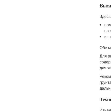
Выса
Здесь
пом
на 
исп
Обе м
Для р
содер
для х
Реком
грунт
дальн
Техн
Изнач