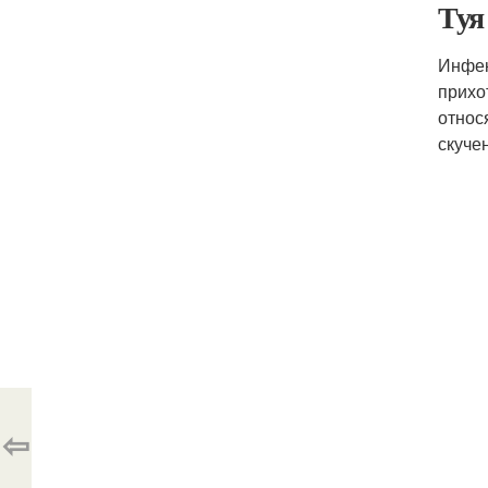
Туя
Инфек
прихо
относ
скуче
⇦