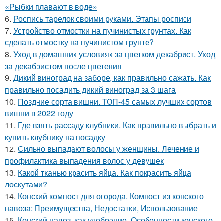
«Рыбки плавают в воде»
6.
Роспись тарелок своими руками. Этапы росписи
7.
Устройство отмостки на пучинистых грунтах. Как
сделать отмостку на пучинистом грунте?
8.
Уход в домашних условиях за цветком декабрист. Уход
за декабристом после цветения
9.
Дикий виноград на заборе, как правильно сажать. Как
правильно посадить дикий виноград за 3 шага
10.
Поздние сорта вишни. ТОП-45 самых лучших сортов
вишни в 2022 году
11.
Где взять рассаду клубники. Как правильно выбрать и
купить клубнику на посадку
12.
Сильно выпадают волосы у женщины. Лечение и
профилактика выпадения волос у девушек
13.
Какой тканью красить яйца. Как покрасить яйца
лоскутами?
14.
Конский компост для огорода. Компост из конского
навоза: Преимущества, Недостатки, Использование
15.
Конский навоз, как удобрение. Особенности конского