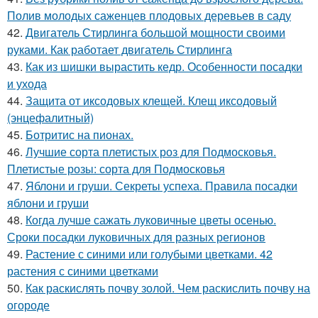
Полив молодых саженцев плодовых деревьев в саду
42.
Двигатель Стирлинга большой мощности своими
руками. Как работает двигатель Стирлинга
43.
Как из шишки вырастить кедр. Особенности посадки
и ухода
44.
Защита от иксодовых клещей. Клещ иксодовый
(энцефалитный)
45.
Ботритис на пионах.
46.
Лучшие сорта плетистых роз для Подмосковья.
Плетистые розы: сорта для Подмосковья
47.
Яблони и груши. Секреты успеха. Правила посадки
яблони и груши
48.
Когда лучше сажать луковичные цветы осенью.
Сроки посадки луковичных для разных регионов
49.
Растение с синими или голубыми цветками. 42
растения с синими цветками
50.
Как раскислять почву золой. Чем раскислить почву на
огороде