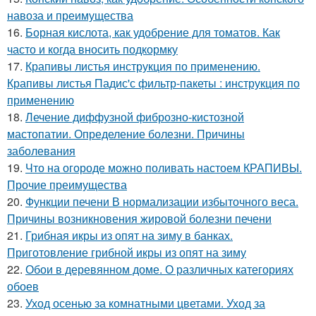
навоза и преимущества
16.
Борная кислота, как удобрение для томатов. Как
часто и когда вносить подкормку
17.
Крапивы листья инструкция по применению.
Крапивы листья Падис'с фильтр-пакеты : инструкция по
применению
18.
Лечение диффузной фиброзно-кистозной
мастопатии. Определение болезни. Причины
заболевания
19.
Что на огороде можно поливать настоем КРАПИВЫ.
Прочие преимущества
20.
Функции печени В нормализации избыточного веса.
Причины возникновения жировой болезни печени
21.
Грибная икры из опят на зиму в банках.
Приготовление грибной икры из опят на зиму
22.
Обои в деревянном доме. О различных категориях
обоев
23.
Уход осенью за комнатными цветами. Уход за