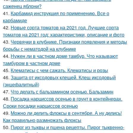
саженец яблони?
41.
Карбамид инструкция по применению. Все о
карбамиде
42.
Новые сорта томатов на 2021 год. Лучшие сорта
томатов на 2021 год: характеристики, описание и фото
43.
Червячки в клубнике. Признаки появления и методы
борьбы с нематодой на клубнике
44.
Нужен ли в частном доме тамбур. Что называют
тамбуром в частном доме
45.
Клематисы с чем сажать. Клематисы и розы
46.
Защита от иксодовых клещей. Клещ иксодовый
(энцефалитный)
47.
Что делать с бальзамином осенью. Бальзамин
48.
Посадка нарциссов осенью в грунт в контейнерах.
Сроки посадки нарциссов осенью
49.
Можно ли делить флоксы в сентябре. А ну делись!
Как правильно размножать флоксы
50.
Пирог из тыквы и пшена рецепты. Пирог тыквенно-