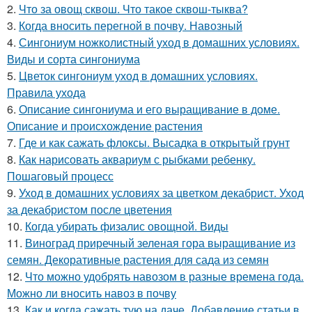
2.
Что за овощ сквош. Что такое сквош-тыква?
3.
Когда вносить перегной в почву. Навозный
4.
Сингониум ножколистный уход в домашних условиях.
Виды и сорта сингониума
5.
Цветок сингониум уход в домашних условиях.
Правила ухода
6.
Описание сингониума и его выращивание в доме.
Описание и происхождение растения
7.
Где и как сажать флоксы. Высадка в открытый грунт
8.
Как нарисовать аквариум с рыбками ребенку.
Пошаговый процесс
9.
Уход в домашних условиях за цветком декабрист. Уход
за декабристом после цветения
10.
Когда убирать физалис овощной. Виды
11.
Виноград приречный зеленая гора выращивание из
семян. Декоративные растения для сада из семян
12.
Что можно удобрять навозом в разные времена года.
Можно ли вносить навоз в почву
13.
Как и когда сажать тую на даче. Добавление статьи в