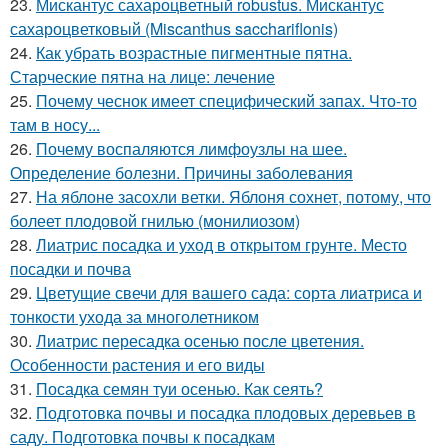
23.
Мискантус сахароцветный robustus. Мискантус
сахароцветковый (Miscanthus sacchariflonis)
24.
Как убрать возрастные пигментные пятна.
Старческие пятна на лице: лечение
25.
Почему чеснок имеет специфический запах. Что-то
там в носу...
26.
Почему воспаляются лимфоузлы на шее.
Определение болезни. Причины заболевания
27.
На яблоне засохли ветки. Яблоня сохнет, потому, что
болеет плодовой гнилью (монилиозом)
28.
Лиатрис посадка и уход в открытом грунте. Место
посадки и почва
29.
Цветущие свечи для вашего сада: сорта лиатриса и
тонкости ухода за многолетником
30.
Лиатрис пересадка осенью после цветения.
Особенности растения и его виды
31.
Посадка семян туи осенью. Как сеять?
32.
Подготовка почвы и посадка плодовых деревьев в
саду. Подготовка почвы к посадкам