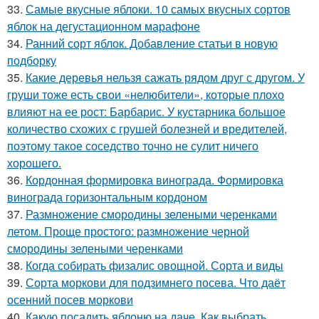
33.
Самые вкусные яблоки. 10 самых вкусных сортов
яблок на дегустационном марафоне
34.
Ранний сорт яблок. Добавление статьи в новую
подборку
35.
Какие деревья нельзя сажать рядом друг с другом. У
груши тоже есть свои «нелюбители», которые плохо
влияют на ее рост: Барбарис. У кустарника большое
количество схожих с грушей болезней и вредителей,
поэтому такое соседство точно не сулит ничего
хорошего.
36.
Кордонная формировка винограда. Формировка
винограда горизонтальным кордоном
37.
Размножение смородины зелеными черенками
летом. Проще простого: размножение черной
смородины зелеными черенками
38.
Когда собирать физалис овощной. Сорта и виды
39.
Сорта моркови для подзимнего посева. Что даёт
осенний посев моркови
40.
Какую посадить яблоню на даче. Как выбрать