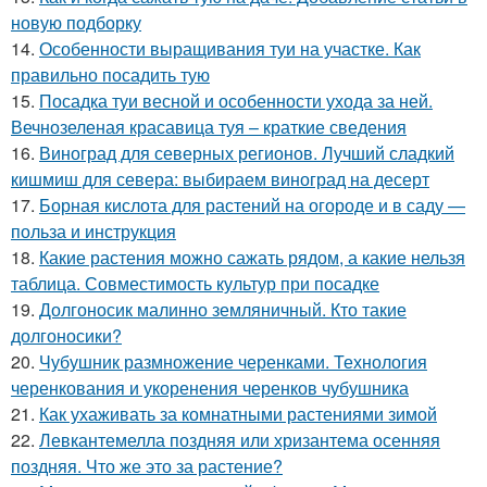
новую подборку
14.
Особенности выращивания туи на участке. Как
правильно посадить тую
15.
Посадка туи весной и особенности ухода за ней.
Вечнозеленая красавица туя – краткие сведения
16.
Виноград для северных регионов. Лучший сладкий
кишмиш для севера: выбираем виноград на десерт
17.
Борная кислота для растений на огороде и в саду —
польза и инструкция
18.
Какие растения можно сажать рядом, а какие нельзя
таблица. Совместимость культур при посадке
19.
Долгоносик малинно земляничный. Кто такие
долгоносики?
20.
Чубушник размножение черенками. Технология
черенкования и укоренения черенков чубушника
21.
Как ухаживать за комнатными растениями зимой
22.
Левкантемелла поздняя или хризантема осенняя
поздняя. Что же это за растение?