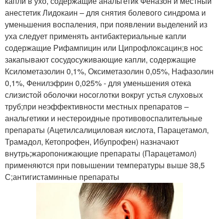
капли в ухо, содержащие анальгетик Феназон и местный
анестетик Лидокаин – для снятия болевого синдрома и
уменьшения воспаления, при появлении выделений из
уха следует применять антибактериальные капли
содержащие Рифампицин или Ципрофлоксацин;в нос
закапывают сосудосуживающие капли, содержащие
Ксилометазолин 0,1%, Оксиметазолин 0,05%, Нафазолин
0,1%, Фенилэфрин 0,025% - для уменьшения отека
слизистой оболочки носоглотки вокруг устья слуховых
труб;при неэффективности местных препаратов –
анальгетики и нестероидные противовоспалительные
препараты (Ацетилсалициловая кислота, Парацетамол,
Трамадол, Кетопрофен, Ибупрофен) назначают
внутрь;жаропонижающие препараты (Парацетамол)
применяются при повышении температуры выше 38,5
С;антигистаминные препараты