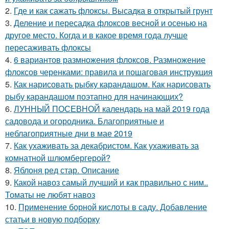
2.
Где и как сажать флоксы. Высадка в открытый грунт
3.
Деление и пересадка флоксов весной и осенью на
другое место. Когда и в какое время года лучше
пересаживать флоксы
4.
6 вариантов размножения флоксов. Размножение
флоксов черенками: правила и пошаговая инструкция
5.
Как нарисовать рыбку карандашом. Как нарисовать
рыбу карандашом поэтапно для начинающих?
6.
ЛУННЫЙ ПОСЕВНОЙ календарь на май 2019 года
садовода и огородника. Благоприятные и
неблагоприятные дни в мае 2019
7.
Как ухаживать за декабристом. Как ухаживать за
комнатной шлюмбергерой?
8.
Яблоня ред стар. Описание
9.
Какой навоз самый лучший и как правильно с ним..
Томаты не любят навоз
10.
Применение борной кислоты в саду. Добавление
статьи в новую подборку