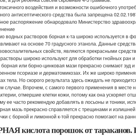
 токсичного воздействия и возможности ошибочного употреб
ного антисептического средства была запрещена 02.02.198
ное распоряжение обнародовало Министерство здравоох
енение
о водных растворов борная к-та широко используется в фо
авливают на основе 70 градусного этанола. Данные средст
вовоспалительных свойств, являются прекрасными средст
 растворы широко используют для обработки гнойных ран и 
 борная или борно-цинковая мази прекрасно снимают зуд и
ренном псориазе и дерматомикозах. Их же широко применя
ках тела. Но скорого результата здесь ожидать не приходитс
м случае. Впрочем, с самого первого применения в месте н
актерии, отмершие клетки кожи, потому как она ускоряет 
му ее часто рекомендую добавлять в лосьоны и тоники, ис
рная мазь прекрасно справляется с трещинами и излишней 
чки с борной и лимонной к-той прекрасно помогают на ранн
НАЯ кислота порошок от тараканов. 