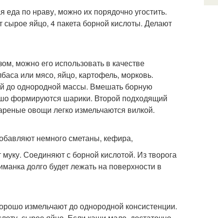
 еда по нраву, можно их порядочно угостить.
 сырое яйцо, 4 пакета борной кислоты. Делают
зом, можно его использовать в качестве
баса или мясо, яйцо, картофель, морковь.
й до однородной массы. Вмешать борную
рошо формируются шарики. Второй подходящий
вареные овощи легко измельчаются вилкой.
добавляют немного сметаны, кефира,
муку. Соединяют с борной кислотой. Из творога
манка долго будет лежать на поверхности в
хорошо измельчают до однородной консистенции.
слоту, сырое яйцо. Если каши мало, достаточно