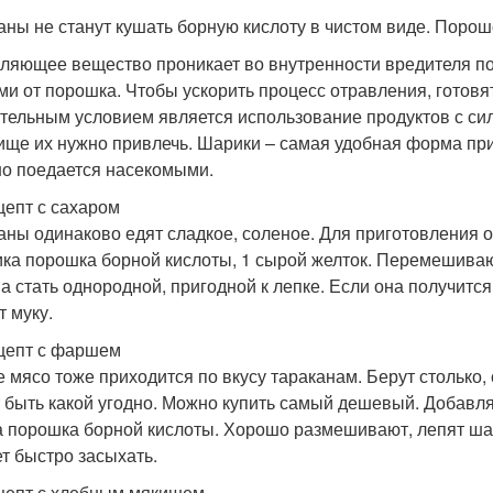
аны не станут кушать борную кислоту в чистом виде. Порошо
ляющее вещество проникает во внутренности вредителя пос
ми от порошка. Чтобы ускорить процесс отравления, готовя
тельным условием является использование продуктов с си
пище их нужно привлечь. Шарики – самая удобная форма пр
о поедается насекомыми.
цепт с сахаром
аны одинаково едят сладкое, соленое. Для приготовления о
ика порошка борной кислоты, 1 сырой желток. Перемешивают
а стать однородной, пригодной к лепке. Если она получится
т муку.
цепт с фаршем
 мясо тоже приходится по вкусу тараканам. Берут столько,
 быть какой угодно. Можно купить самый дешевый. Добавляю
а порошка борной кислоты. Хорошо размешивают, лепят ша
ет быстро засыхать.
цепт с хлебным мякишем