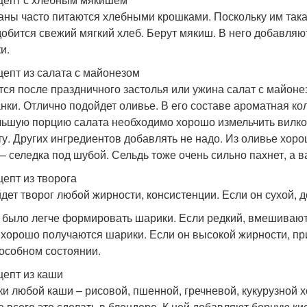
аны часто питаются хлебными крошками. Поскольку им такая
обится свежий мягкий хлеб. Берут мякиш. В него добавляют
и.
цепт из салата с майонезом
тся после праздничного застолья или ужина салат с майоне
нки. Отлично подойдет оливье. В его составе ароматная кол
ьшую порцию салата необходимо хорошо измельчить вилко
ту. Других ингредиентов добавлять не надо. Из оливье хо
 – селедка под шубой. Сельдь тоже очень сильно пахнет, а 
цепт из творога
дет творог любой жирности, консистенции. Если он сухой, 
 было легче формировать шарики. Если редкий, вмешивают 
 хорошо получаются шарики. Если он высокой жирности, при
особном состоянии.
цепт из каши
ки любой каши – рисовой, пшенной, гречневой, кукурузной 
 всего это сделать в блендере. К ней добавляют борную ки