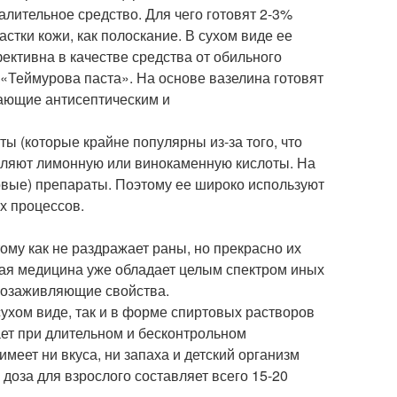
алительное средство. Для чего готовят 2-3%
стки кожи, как полоскание. В сухом виде ее
ктивна в качестве средства от обильного
 «Теймурова паста». На основе вазелина готовят
адающие антисептическим и
ы (которые крайне популярны из-за того, что
авляют лимонную или винокаменную кислоты. На
овые) препараты. Поэтому ее широко используют
х процессов.
тому как не раздражает раны, но прекрасно их
нная медицина уже обладает целым спектром иных
нозаживляющие свойства.
 сухом виде, так и в форме спиртовых растворов
ет при длительном и бесконтрольном
имеет ни вкуса, ни запаха и детский организм
доза для взрослого составляет всего 15-20