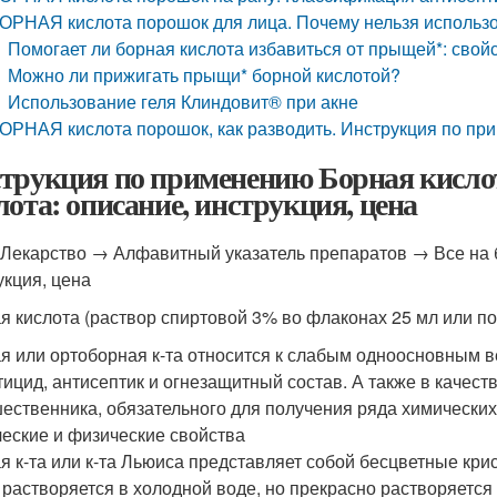
ОРНАЯ кислота порошок для лица. Почему нельзя использо
Помогает ли борная кислота избавиться от прыщей*: свой
Можно ли прижигать прыщи* борной кислотой?
Использование геля Клиндовит® при акне
ОРНАЯ кислота порошок, как разводить. Инструкция по 
трукция по применению Борная кислот
лота: описание, инструкция, цена
Лекарство → Алфавитный указатель препаратов → Все на б
укция, цена
я кислота (раствор спиртовой 3% во флаконах 25 мл или по
я или ортоборная к-та относится к слабым одноосновным в
тицид, антисептик и огнезащитный состав. А также в качест
ественника, обязательного для получения ряда химических
еские и физические свойства
я к-та или к-та Льюиса представляет собой бесцветные кри
 растворяется в холодной воде, но прекрасно растворяется 