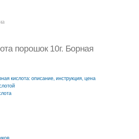
на
ота порошок 10г. Борная
ная кислота: описание, инструкция, цена
слотой
слота
иков