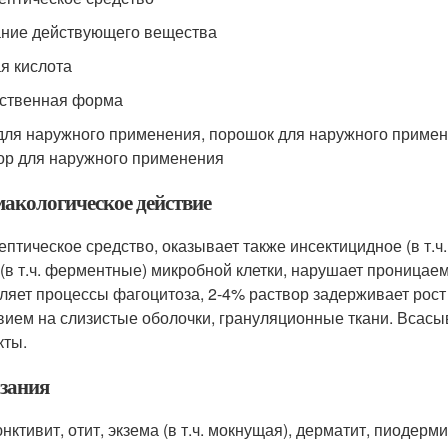
ние действующего вещества
я кислота
ственная форма
для наружного применения, порошок для наружного примен
ор для наружного применения
акологическое действие
ептическое средство, оказывает также инсектицидное (в т.ч
 (в т.ч. ферментные) микробной клетки, нарушает проницае
ляет процессы фагоцитоза, 2-4% раствор задерживает рос
вием на слизистые оболочки, грануляционные ткани. Всасы
ты.
зания
ктивит, отит, экзема (в т.ч. мокнущая), дерматит, пиодерми