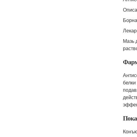
Описа
Борна
Лекар
Мазь 
раств
Фарм
Антис
белки
подав
дейст
эффек
Пока
Конъюн