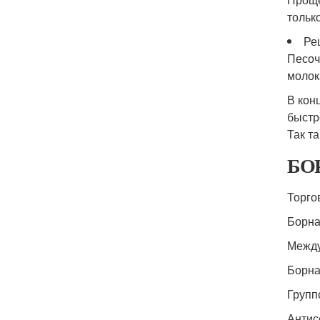
тольк
Ре
Песоч
молок
В кон
быстр
Так т
БОР
Торго
Борна
Между
Борная
Групп
Антис