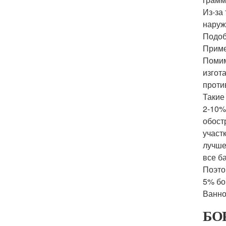
Из-за
наруж
Подоб
Прим
Помим
изгот
проти
Такие
2-10%
обост
участ
лучше
все б
Поэто
5% бо
Ванно
БОР