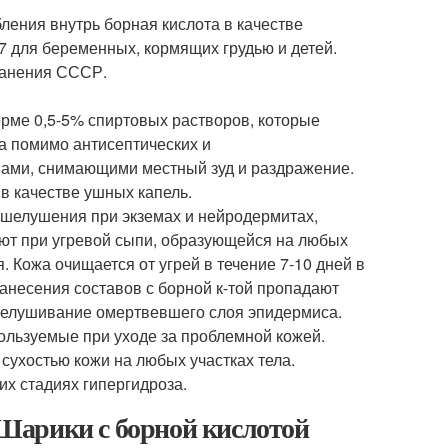
ления внутрь борная кислота в качестве
7 для беременных, кормящих грудью и детей.
ранения СССР.
рме 0,5-5% спиртовых растворов, которые
ва помимо антисептических и
вами, снимающими местный зуд и раздражение.
в качестве ушных капель.
 шелушения при экземах и нейродермитах,
ют при угревой сыпи, образующейся на любых
я. Кожа очищается от угрей в течение 7-10 дней в
анесения составов с борной к-той пропадают
отшелушивание омертвевшего слоя эпидермиса.
пользуемые при уходе за проблемной кожей.
сухостью кожи на любых участках тела.
их стадиях гипергидроза.
Шарики с борной кислотой