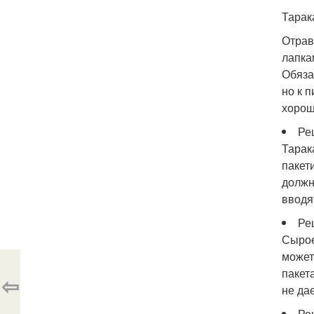
Тарак
Отрав
лапка
Обяза
но к 
хорош
Ре
Тарак
пакет
должн
вводя
Ре
Сырое
может
пакет
⇦
не да
Ре