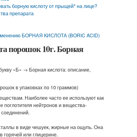
вать борную кислоту от прыщей* на лице?
ства препарата
применению БОРНАЯ КИСЛОТА (BORIC ACID)
а порошок 10г. Борная
укву «Б» → Борная кислота: описание,
рошок в упаковках по 10 граммов)
еществам. Наиболее часто ее используют как
ве поглотителя нейтронов и вещества-
 соединений.
сталлы в виде чешуек, жирные на ощупь. Она
в горячей или глицерине.