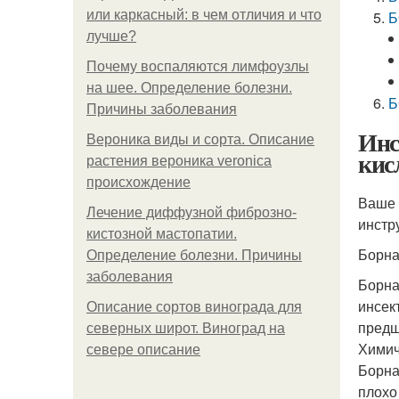
или каркасный: в чем отличия и что
Б
лучше?
Почему воспаляются лимфоузлы
на шее. Определение болезни.
Б
Причины заболевания
Инс
Вероника виды и сорта. Описание
кис
растения вероника veronica
происхождение
Ваше 
Лечение диффузной фиброзно-
инстр
кистозной мастопатии.
Борна
Определение болезни. Причины
заболевания
Борна
инсек
Описание сортов винограда для
предш
северных широт. Виноград на
Химич
севере описание
Борна
плохо