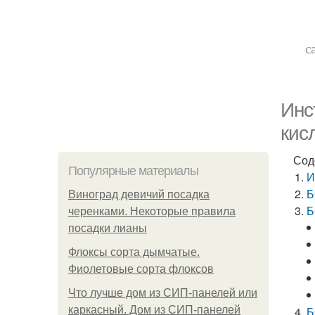
с
Инс
кис
Сод
Популярные материалы
И
Б
Виноград девичий посадка
Б
черенками. Некоторые правила
посадки лианы
Флоксы сорта дымчатые.
Фиолетовые сорта флоксов
Что лучше дом из СИП-панелей или
каркасный. Дом из СИП-панелей
Б