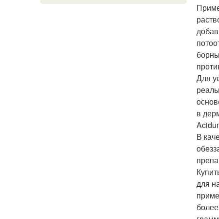
Приме
раств
добав
потоо
борны
проти
Для у
реаль
основ
в дер
Acidu
В кач
обезз
препа
Купит
для н
приме
более
грамм