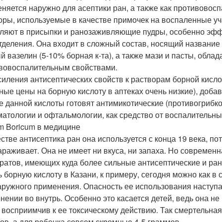
няется наружно для асептики ран, а также как противовосп
оры, используемые в качестве примочек на воспаленные уча
ляют в присыпки и ранозаживляющие пудры, особенно эффе
тделения. Она входит в сложный состав, носящий название
й вазелин (5-10% борная к-та), а также мази и пасты, обл
вовоспалительным свойствами.
силения антисептических свойств к растворам борной кислот
ные цены на борную кислоту в аптеках очень низкие), доб
е данной кислоты готовят антимикотические (противогрибк
матологии и офтальмологии, как средство от воспалительны
m Boricum в медицине
естве антисептика ран она используется с конца 19 века, по
араживает. Она не имеет ни вкуса, ни запаха. Но совреме
ратов, имеющих куда более сильные антисептические и ра
ь борную кислоту в Казани, к примеру, сегодня можно как в
аружного применения. Опасность ее использования наступа
нении во внутрь. Особенно это касается детей, ведь она не 
 восприимчив к ее токсическому действию. Так смертельная 
ов, а для ребенка совсем скромные 4-5 граммов.