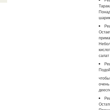
Тарак
Понад
шарик
Ре
Остае
прима
Небол
кисло
салат
Ре
Подой
чтобы
очень
деесп
Ре
Остат
Проще