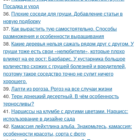
Посадка и уход
36.
Плохие соседи для груши. Добавление статьи в
новую подборку
37.
Как вырастить тую самостоятельно. Способы
размножения и особенности выращивания
38.
Какие деревья нельзя сажать рядом друг с другом. У
груши тоже есть свои «нелюбители», которые плохо
влияют на ее рост: Барбарис. У кустарника большое
количество схожих с грушей болезней и вредителей,
поэтому такое соседство точно не сулит ничего
хорошего.
39.
Лапти из рогоза. Рогоз на все случаи жизни
40.
Терн донецкий десертный. В чём особенность
терносливы?
41.
Нарциссы на клумбе с другими цветами. Нарцисс:
использование в дизайне сада
42.
Камассия лейхтлина альба. Знакомьтесь, камассия:
особенности красоты, сорта с фото