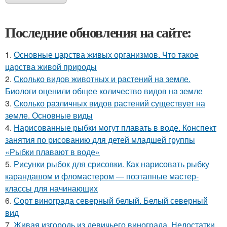
Последние обновления на сайте:
1.
Основные царства живых организмов. Что такое
царства живой природы
2.
Сколько видов животных и растений на земле.
Биологи оценили общее количество видов на земле
3.
Сколько различных видов растений существует на
земле. Основные виды
4.
Нарисованные рыбки могут плавать в воде. Конспект
занятия по рисованию для детей младшей группы
«Рыбки плавают в воде»
5.
Рисунки рыбок для срисовки. Как нарисовать рыбку
карандашом и фломастером — поэтапные мастер-
классы для начинающих
6.
Сорт винограда северный белый. Белый северный
вид
7.
Живая изгородь из девичьего винограда. Недостатки