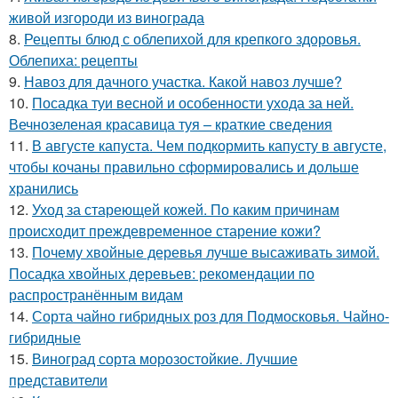
живой изгороди из винограда
8.
Рецепты блюд с облепихой для крепкого здоровья.
Облепиха: рецепты
9.
Навоз для дачного участка. Какой навоз лучше?
10.
Посадка туи весной и особенности ухода за ней.
Вечнозеленая красавица туя – краткие сведения
11.
В августе капуста. Чем подкормить капусту в августе,
чтобы кочаны правильно сформировались и дольше
хранились
12.
Уход за стареющей кожей. По каким причинам
происходит преждевременное старение кожи?
13.
Почему хвойные деревья лучше высаживать зимой.
Посадка хвойных деревьев: рекомендации по
распространённым видам
14.
Сорта чайно гибридных роз для Подмосковья. Чайно-
гибридные
15.
Виноград сорта морозостойкие. Лучшие
представители