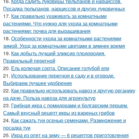
16.
Когда садить луковицы тюльпанов и нарциссов.
Посадка тюльпанов, нарциссов и других луковичных
17.
Как правильно ухаживать за комнатными
растениями. Что нужно для ухода за комнатными
растениями: почва для выращивания
18.
Особенности ухода за комнатными растениями
зимой. Уход за комнатными цветами в зимнее время
19.
Как добыть лучший эликсир плодородия.
Правильный перегной
20.
Ель колючая сорта. Описание голубой ели
21.
Использование перегноя в саду и в огороде.
Выбираем лучшее удобрение
22.
Как правильно использовать навоз и другую органику
на даче. Польза навоза для агрокультур
23.
Грибная икра с помидорами и болгарским перцем.
Самый вкусный рецепт икры из вареных грибов
24.
Как сажать туи осенью семенами. Размножение и
посадка туи
25.
Икра из опят на зиму — 6 рецептов приготовления