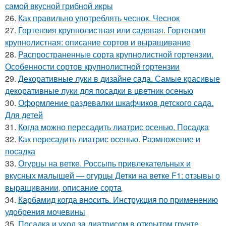
самой вкусной грибной икры
26.
Как правильно употреблять чеснок. Чеснок
27.
Гортензия крупнолистная или садовая. Гортензия
крупнолистная: описание сортов и выращивание
28.
Распространенные сорта крупнолистной гортензии.
Особенности сортов крупнолистной гортензии
29.
Декоративные луки в дизайне сада. Самые красивые
декоративные луки для посадки в цветник осенью
30.
Оформление раздевалки шкафчиков детского сада.
Для детей
31.
Когда можно пересадить лиатрис осенью. Посадка
32.
Как пересадить лиатрис осенью. Размножение и
посадка
33.
Огурцы на ветке. Россыпь привлекательных и
вкусных малышей — огурцы Детки на ветке F1: отзывы о
выращивании, описание сорта
34.
Карбамид когда вносить. Инструкция по применению
удобрения мочевины
35.
Посадка и уход за лиатрисом в открытом грунте.