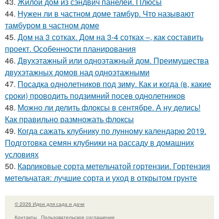
43.
Жилой дом из сэндвич панелей. Плюсы
44.
Нужен ли в частном доме тамбур. Что называют
тамбуром в частном доме
45.
Дом на 3 сотках. Дом на 3-4 сотках –, как составить
проект. Особенности планирования
46.
Двухэтажный или одноэтажный дом. Преимущества
двухэтажных домов над одноэтажными
47.
Посадка однолетников под зиму. Как и когда (в, какие
сроки) проводить подзимний посев однолетников
48.
Можно ли делить флоксы в сентябре. А ну делись!
Как правильно размножать флоксы
49.
Когда сажать клубнику по лунному календарю 2019.
Подготовка семян клубники на рассаду в домашних
условиях
50.
Карликовые сорта метельчатой гортензии. Гортензия
метельчатая: лучшие сорта и уход в открытом грунте
© 2026 Идеи для сада и дачи
Контакты
Пользовательское соглашение