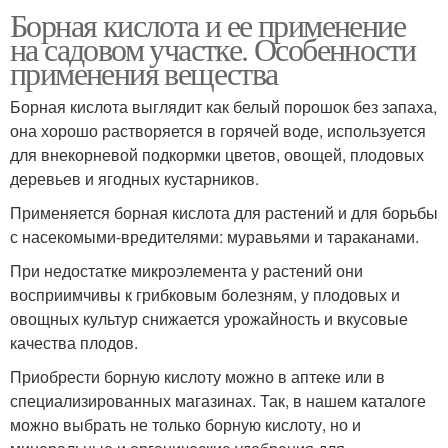
Борная кислота и ее применение
на садовом участке. Особенности
применения вещества
Кислота для
Кислота для цветов
опрыскивание
Борная кислота выглядит как белый порошок без запаха,
она хорошо растворяется в горячей воде, используется
для внекорневой подкормки цветов, овощей, плодовых
Кислоты в
деревьев и ягодных кустарников.
Приманки от муравьев
цветоводстве
Применяется борная кислота для растений и для борьбы
с насекомыми-вредителями: муравьями и тараканами.
При недостатке микроэлемента у растений они
Кислота для подкормки
Кислоты для растений
восприимчивы к грибковым болезням, у плодовых и
овощных культур снижается урожайность и вкусовые
качества плодов.
Приобрести борную кислоту можно в аптеке или в
Кислота из школьного
Кислоты на огурцы
специализированных магазинах. Так, в нашем каталоге
курса
можно выбрать не только борную кислоту, но и