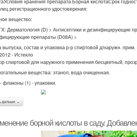
таУсловия хранения препарата Борная кислотаСрок годнос
лец регистрационного удостоверения:
ное вещество:
TX: Дерматология (D) > Антисептики и дезинфицирующие пр
фицирующие препараты (D08A) >
 выпуска, состав и упаковка р-р спиртовой д/наружн. прим. 3
.2012 - Истекло
ор спиртовой для наружного применения бесцветный, прозр
огательные вещества: этанол, вода очищенная.
- флаконы (1) - упаковки.
ь дальше →
менение борной кислоты в саду. Добавлен