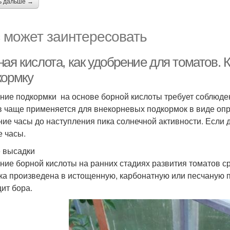
ь дальше →
 может заинтересовать
ая кислота, как удобрение для томатов. К
кормку
ние подкормки на основе борной кислоты требует соблюде
в чаще применяется для внекорневых подкормок в виде опр
ние часы до наступления пика солнечной активности. Если
 часы.
 высадки
ние борной кислоты на ранних стадиях развития томатов сра
ка произведена в истощенную, карбонатную или песчаную п
ит бора.