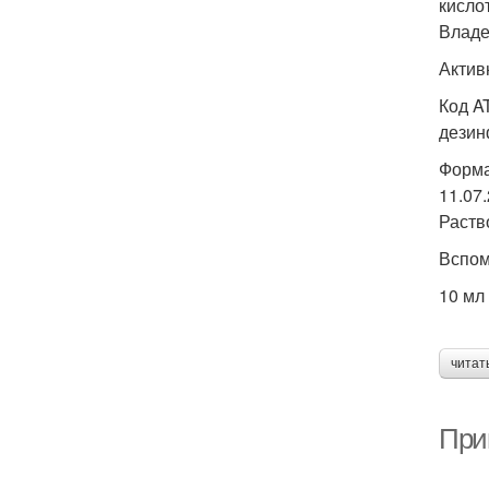
кисло
Владе
Актив
Код A
дезин
Форма
11.07
Раств
Вспом
10 мл 
читат
При