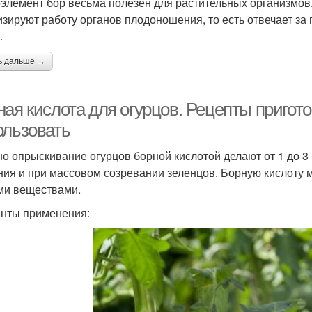
элемент бор весьма полезен для растительных организмов.
изируют работу органов плодоношения, то есть отвечает за
.
ь дальше →
ая кислота для огурцов. Рецепты пригото
ользовать
о опрыскивание огурцов борной кислотой делают от 1 до 3 
ния и при массовом созревании зеленцов. Борную кислоту мо
ми веществами.
нты применения: