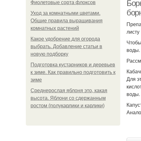
Бор
Фиолетовые сорта флоксов
борн
Уход за комнатными цветами.
Общие правила выращивания
Препа
комнатных растений
листу
Какое удобрение для огорода
Чтобы
выбрать. Добавление статьи в
воды.
новую подборку
Рассм
Подготовка кустарников и деревьев
Кабач
к зиме. Как правильно подготовить к
Для э
зиме
кисло
Среднерослая яблоня это, какая
воды.
высота. Яблони со сдержанным
Капус
ростом (полукарлики и карлики)
Анало