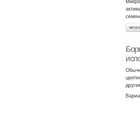
Микро
актив
семян
читат
Борн
исп
Обычн
цвете
други
Вариа