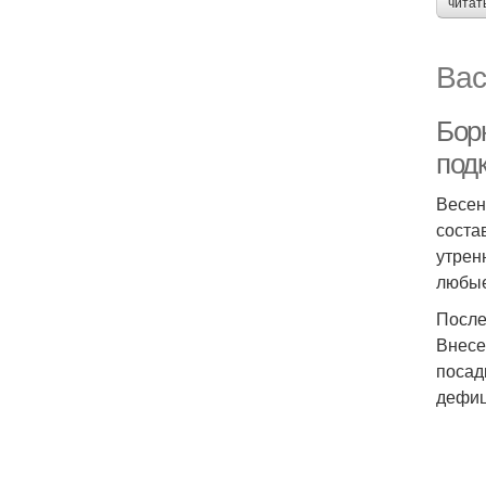
читат
Вас
Борн
под
Весен
соста
утрен
любые
После
Внесе
посад
дефиц