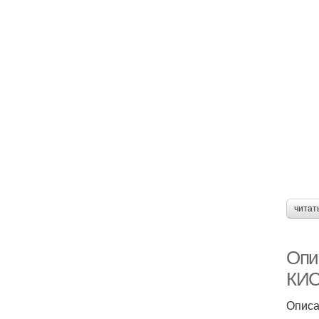
читат
Опи
КИС
Описа