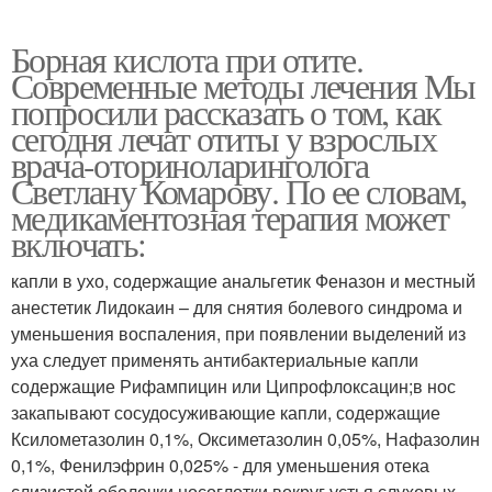
Борная кислота при отите.
Современные методы лечения Мы
попросили рассказать о том, как
сегодня лечат отиты у взрослых
врача-оториноларинголога
Светлану Комарову. По ее словам,
медикаментозная терапия может
включать:
капли в ухо, содержащие анальгетик Феназон и местный
анестетик Лидокаин – для снятия болевого синдрома и
уменьшения воспаления, при появлении выделений из
уха следует применять антибактериальные капли
содержащие Рифампицин или Ципрофлоксацин;в нос
закапывают сосудосуживающие капли, содержащие
Ксилометазолин 0,1%, Оксиметазолин 0,05%, Нафазолин
0,1%, Фенилэфрин 0,025% - для уменьшения отека
слизистой оболочки носоглотки вокруг устья слуховых