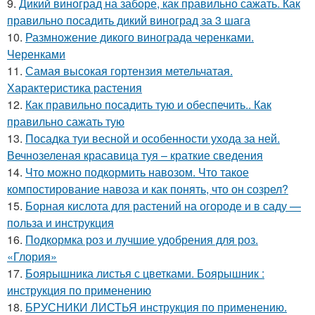
9.
Дикий виноград на заборе, как правильно сажать. Как
правильно посадить дикий виноград за 3 шага
10.
Размножение дикого винограда черенками.
Черенками
11.
Самая высокая гортензия метельчатая.
Характеристика растения
12.
Как правильно посадить тую и обеспечить.. Как
правильно сажать тую
13.
Посадка туи весной и особенности ухода за ней.
Вечнозеленая красавица туя – краткие сведения
14.
Что можно подкормить навозом. Что такое
компостирование навоза и как понять, что он созрел?
15.
Борная кислота для растений на огороде и в саду —
польза и инструкция
16.
Подкормка роз и лучшие удобрения для роз.
«Глория»
17.
Боярышника листья с цветками. Боярышник :
инструкция по применению
18.
БРУСНИКИ ЛИСТЬЯ инструкция по применению.