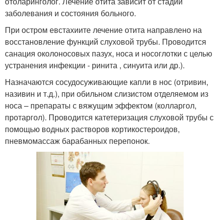
отоларинголог. Лечение отита зависит от стадии
заболевания и состояния больного.
При остром евстахиите лечение отита направлено на
восстановление функций слуховой трубы. Проводится
санация околоносовых пазух, носа и носоглотки с целью
устранения инфекции - ринита , синуита или др.).
Назначаются сосудосуживающие капли в нос (отривин,
називин и т.д.), при обильном слизистом отделяемом из
носа – препараты с вяжущим эффектом (колларгол,
протаргол). Проводится катетеризация слуховой трубы с
помощью водных растворов кортикостероидов,
пневмомассаж барабанных перепонок.