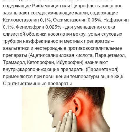
содержащие Рифампицин или Ципрофлоксацин;в нос
закапывают сосудосуживающие капли, содержащие
Ксилометазолин 0,1%, Оксиметазолин 0,05%, Нафазолин
0,1%, Фенилэфрин 0,025% - для уменьшения отека
слизистой оболочки носоглотки вокруг устья слуховых
труб;при неэффективности местных препаратов –
анальгетики и нестероидные противовоспалительные
препараты (Ацетилсалициловая кислота, Парацетамол,
Трамадол, Кетопрофен, Ибупрофен) назначают
внутрь;жаропонижающие препараты (Парацетамол)
применяются при повышении температуры выше 38,5
С;антигистаминные препараты