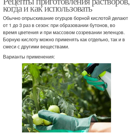
Рецепты приготовления растворов,
когда и как использовать
Обычно опрыскивание огурцов борной кислотой делают
от 1 до 3 раз в сезон: при образовании бутонов, во
Кислоты на огурцах
Йод для огурцов
время цветения и при массовом созревании зеленцов.
Борную кислоту можно применять как отдельно, так и в
смеси с другими веществами.
Варианты применения:
Кислоты на огурцы
Кислота от тараканов
Кислота для томатов
Кислоты для завязи