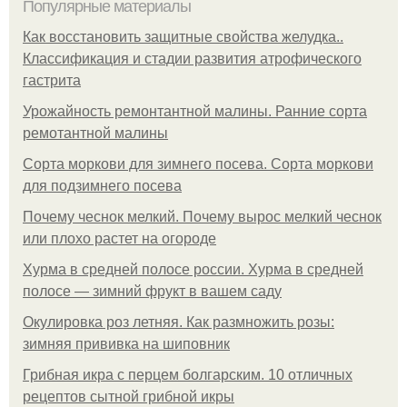
Популярные материалы
Как восстановить защитные свойства желудка..
Классификация и стадии развития атрофического
гастрита
Урожайность ремонтантной малины. Ранние сорта
ремотантной малины
Сорта моркови для зимнего посева. Сорта моркови
для подзимнего посева
Почему чеснок мелкий. Почему вырос мелкий чеснок
или плохо растет на огороде
Хурма в средней полосе россии. Хурма в средней
полосе — зимний фрукт в вашем саду
Окулировка роз летняя. Как размножить розы:
зимняя прививка на шиповник
Грибная икра с перцем болгарским. 10 отличных
рецептов сытной грибной икры