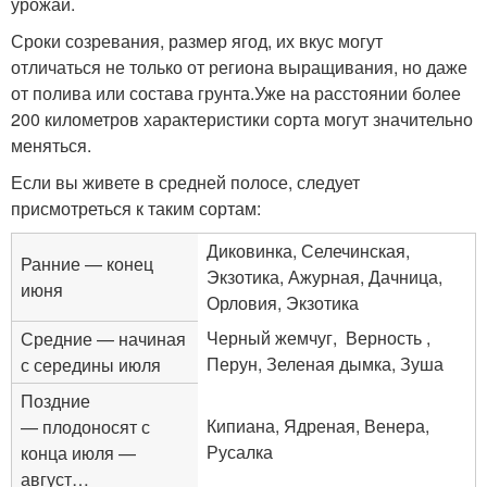
урожай.
Сроки созревания, размер ягод, их вкус могут
отличаться не только от региона выращивания, но даже
от полива или состава грунта.Уже на расстоянии более
200 километров характеристики сорта могут значительно
меняться.
Если вы живете в средней полосе, следует
присмотреться к таким сортам:
Диковинка, Селечинская,
Ранние — конец
Экзотика, Ажурная, Дачница,
июня
Орловия, Экзотика
Черный жемчуг, Верность ,
Средние — начиная
Перун, Зеленая дымка, Зуша
с середины июля
Поздние
Кипиана, Ядреная, Венера,
— плодоносят с
Русалка
конца июля —
август…