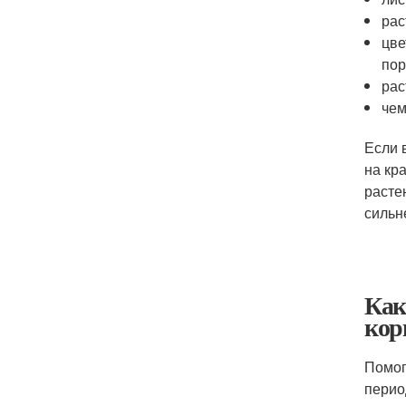
рас
цве
пор
рас
чем
Если 
на кр
расте
сильн
Как
кор
Помог
перио