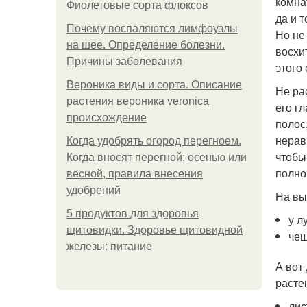
комна
Фиолетовые сорта флоксов
да и 
Почему воспаляются лимфоузлы
Но не
на шее. Определение болезни.
восхи
Причины заболевания
этого
Вероника виды и сорта. Описание
Не ра
растения вероника veronica
его г
происхождение
полос
нерав
Когда удобрять огород перегноем.
чтобы
Когда вносят перегной: осенью или
полно
весной, правила внесения
удобрений
На вы
5 продуктов для здоровья
у л
щитовидки. Здоровье щитовидной
чеш
железы: питание
А вот
расте
лис