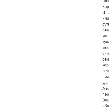
гип
Кор
В т
или
сут
отк
мал
туд
мес
сни
отк
кор
лег
сма
уда
А н
пер
Ваш
обя