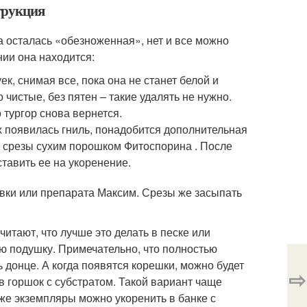
струкция
ца осталась «обезноженная», нет и все можно
нии она находится:
к, снимая все, пока она не станет белой и
о чистые, без пятен – такие удалять не нужно.
 тургор снова вернется.
ах появилась гниль, понадобится дополнительная
ь срезы сухим порошком Фитоспорина . После
ставить ее на укоренение.
овки или препарата Максим. Срезы же засыпать
итают, что лучше это делать в песке или
ую подушку. Примечательно, что полностью
ь донце. А когда появятся корешки, можно будет
⇨
в горшок с субстратом. Такой вариант чаще
же экземпляры можно укоренить в банке с