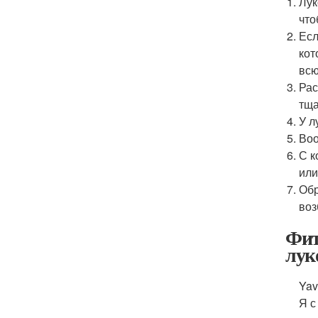
Лук
что
Есл
кот
всю
Рас
тща
У л
Воо
С к
или
Обр
воз
Фит
лук
Yav
Я с