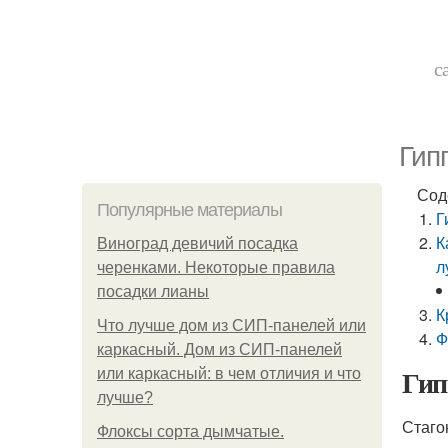
с
Гип
Сод
Популярные материалы
Г
К
Виноград девичий посадка
л
черенками. Некоторые правила
посадки лианы
К
Что лучше дом из СИП-панелей или
Ф
каркасный. Дом из СИП-панелей
Гип
или каркасный: в чем отличия и что
лучше?
Стаго
Флоксы сорта дымчатые.