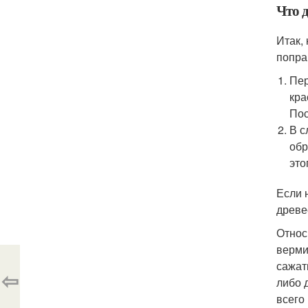
Что д
Итак,
попра
Пер
кра
Пос
В с
обр
это
Если 
древе
Относ
верми
сажат
⇦
либо 
всего