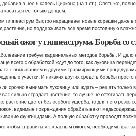
, добавив в нее 5 капель Циркона (на 1 ст.). Опять же, полн
а касаться ее только донцем.
ом гиппеаструм быстро наращивает новые корешки даже в сл
д растение, но поддерживать все время постоянную влажно
сный ожог у гиппеаструма. Борьба со 
аболевание требует кардинальных методов борьбы. И дело н
чаще всего с обработкой ждут до того, как луковица перейд
рата с обмыванием и другими травмирующими процедурами,
жденные участки. И никаких других средств борьбы просто 
 ли срочно вынимать луковицу или ждать – решать только в
у вас сильно страдает цветение, то лучше не оттягивать пер
же растение цветет без особого ущерба, то для него резко
покоя, видимые повреждения обрабатывают медьсодержащ
кивание фунгицидами. А полную обработку проводят позже,
ого чтобы справиться с красным ожогом, необходимо шаг з