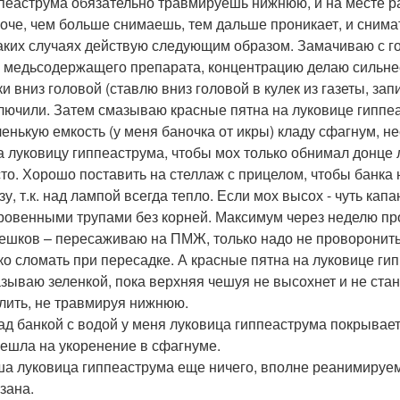
пеаструма обязательно травмируешь нижнюю, и на месте ра
оче, чем больше снимаешь, тем дальше проникает, и снимат
аких случаях действую следующим образом. Замачиваю с г
 медьсодержащего препарата, концентрацию делаю сильне
ки вниз головой (ставлю вниз головой в кулек из газеты, зап
лючили. Затем смазываю красные пятна на луковице гиппеа
енькую емкость (у меня баночка от икры) кладу сфагнум, н
а луковицу гиппеаструма, чтобы мох только обнимал донце 
то. Хорошо поставить на стеллаж с прицелом, чтобы банк
зу, т.к. над лампой всегда тепло. Если мох высох - чуть ка
ровенными трупами без корней. Максимум через неделю пр
ешков – пересаживаю на ПМЖ, только надо не проворонить
ко сломать при пересадке. А красные пятна на луковице г
зываю зеленкой, пока верхняя чешуя не высохнет и не ста
лить, не травмируя нижнюю.
ад банкой с водой у меня луковица гиппеаструма покрыва
ешла на укоренение в сфагнуме.
а луковица гиппеаструма еще ничего, вполне реанимируем
зана.