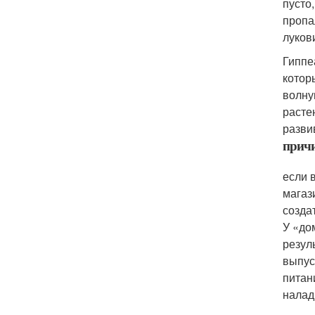
пусто,
пропа
луков
Гиппе
котор
волну
расте
разви
причи
если 
магаз
созда
У «до
резул
выпус
питан
налад