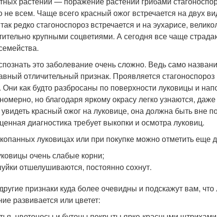
тных растений — поражение растений грибами стагоноспор
то не всем. Чаще всего красный ожог встречается на двух 
 так редко стагоноспороз встречается и на эухарисе, велико
тительно крупными соцветиями. А сегодня все чаще страда
 семейства.
спознать это заболевание очень сложно. Ведь само назван
лавный отличительный признак. Проявляется стагоноспороз
. Они как будто разбросаны по поверхности луковицы и на
номерно, но благодаря яркому окрасу легко узнаются, даже 
 увидеть красный ожог на луковице, она должна быть вне п
ценная диагностика требует выкопки и осмотра луковиц.
копанных луковицах или при покупке можно отметить еще д
уковицы очень слабые корни;
уйки отшелушиваются, постоянно сохнут.
 другие признаки куда более очевидны и подскажут вам, что
ние развивается или цветет:
тья, цветоносы и бутоны покрыты ярко-красными штрихами