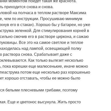
нки моментом пойдет такая же краснота.
ь приходится снова и снова.
оловой на полчаса в теплом растворе Максима
е, чем по инструкции. Просушиваю минимум
ихнув его в стакан). Хорошо бы у батареи, но уже
струма зеленкой. Для стимулирования корней в
есильно смочив его в растворе циркона, и сажаю
луковицы. Все это на самое светлое и теплое
а находилась над лампой, освещающей полку
паю раствора снова. Срабатывает даже с
оклевываются. Как только вылезет несколько
, пока корешки еще малюсенькие, иначе можно
иппеаструма потом еще несколько раз хорошенько
нет хорошо отставать, чтобы ее можно было
ется белыми плесневыми грибами, поэтому
ая. Еще и цветонос высунула. Жить просто