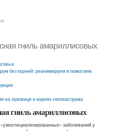
на
асная гниль амариллисовых
исовых
струм без корней: реанимируем и помогаем
рукция
ия на луковице и корнях гиппеаструма
ная гниль амариллисовых
ых «узкоспециализированных» заболеваний у