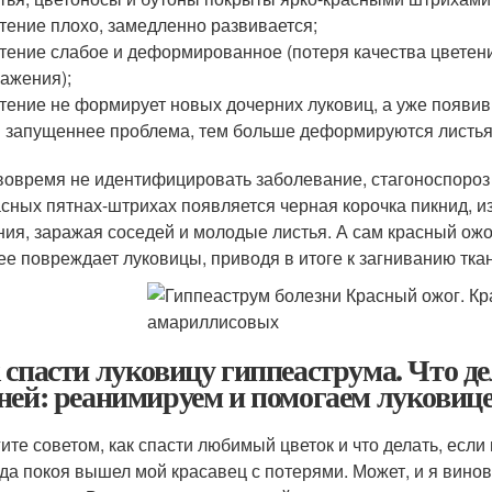
тение плохо, замедленно развивается;
тение слабое и деформированное (потеря качества цветени
ажения);
тение не формирует новых дочерних луковиц, а уже появи
 запущеннее проблема, тем больше деформируются листья,
вовремя не идентифицировать заболевание, стагоноспороз 
асных пятнах-штрихах появляется черная корочка пикнид, и
ния, заражая соседей и молодые листья. А сам красный ожо
ее повреждает луковицы, приводя в итоге к загниванию ткан
 спасти луковицу гиппеаструма. Что де
ней: реанимируем и помогаем луковице
ите советом, как спасти любимый цветок и что делать, если 
да покоя вышел мой красавец с потерями. Может, и я винова