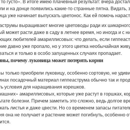
 то густо». В итоге имею плачевный результат: вчера достал
ли и на донце появились какие-то странные пятна. Видать, 
ица уже начинает выпускать цветонос. Как ей помочь нарас
аструмы выращивают многие цветоводы ради их шикарного 
ый может расти даже в саду в летнее время, но иногда и с 
ющих любителей амариллисовых: что делать, если гиппеаст
ние давно уже пропало, но у этого цветка необычайная жив
ваться и только в особо запущенных случаях пропадает.
ны, почему луковица может потерять корни
вы только приобрели луковицу, особенно сортовую, не удиви
инах посадочный материал гиппеаструма обычно так и прода
ть условия для наращивания корешков.
машних» амариллисовых, которые уже растут в горшках, кор
ьтате болезни. Причем заметить это сложно, ведь долгое в
кать листья и даже цвести. Но со временем запасы питате
ия она не получает и растение может погибнуть, особенно от
ится.