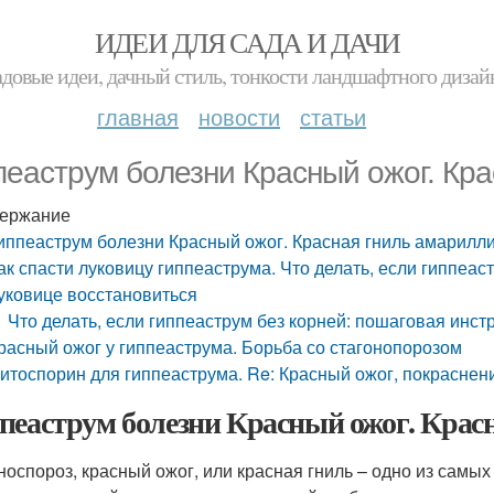
ИДЕИ ДЛЯ САДА И ДАЧИ
адовые идеи, дачный стиль, тонкости ландшафтного дизай
главная
новости
статьи
пеаструм болезни Красный ожог. Кр
ержание
иппеаструм болезни Красный ожог. Красная гниль амарилл
ак спасти луковицу гиппеаструма. Что делать, если гиппеа
уковице восстановиться
Что делать, если гиппеаструм без корней: пошаговая инст
расный ожог у гиппеаструма. Борьба со стагонопорозом
итоспорин для гиппеаструма. Re: Красный ожог, покраснен
пеаструм болезни Красный ожог. Крас
носпороз, красный ожог, или красная гниль – одно из сам