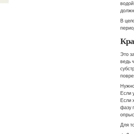
водой
должн
В цел
перио
Кра
Это з
ведь 
субст
повре
Нужно
Если 
Если 
фазу 
опрыс
Для т