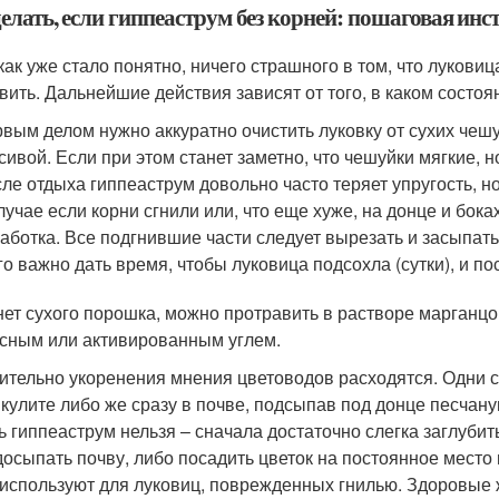
елать, если гиппеаструм без корней: пошаговая ин
 как уже стало понятно, ничего страшного в том, что лукови
вить. Дальнейшие действия зависят от того, в каком состоя
вым делом нужно аккуратно очистить луковку от сухих чешуе
сивой. Если при этом станет заметно, что чешуйки мягкие, н
ле отдыха гиппеаструм довольно часто теряет упругость, но
лучае если корни сгнили или, что еще хуже, на донце и бок
аботка. Все подгнившие части следует вырезать и засыпат
го важно дать время, чтобы луковица подсохла (сутки), и по
нет сухого порошка, можно протравить в растворе марганц
сным или активированным углем.
ительно укоренения мнения цветоводов расходятся. Одни сч
кулите либо же сразу в почве, подсыпав под донце песчан
ь гиппеаструм нельзя – сначала достаточно слегка заглубит
досыпать почву, либо посадить цветок на постоянное место 
 используют для луковиц, поврежденных гнилью. Здоровые 