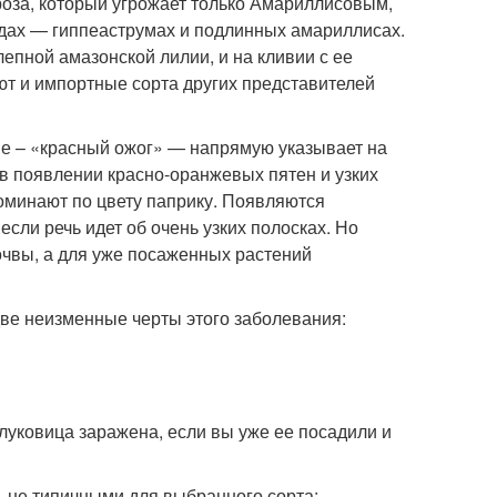
оза, который угрожает только Амариллисовым,
видах — гиппеаструмах и подлинных амариллисах.
лепной амазонской лилии, и на кливии с ее
ют и импортные сорта других представителей
ие – «красный ожог» — напрямую указывает на
 в появлении красно-оранжевых пятен и узких
поминают по цвету паприку. Появляются
если речь идет об очень узких полосках. Но
очвы, а для уже посаженных растений
ве неизменные черты этого заболевания:
 луковица заражена, если вы уже ее посадили и
, не типичными для выбранного сорта;