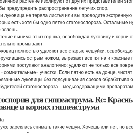
овичное растение изолируют от других представителей этог
бы предупредить распространение летучих спор.
и луковица не теряла листья или вы проводите экстренную 
орых есть хотя бы одно пятно стагоноспороза. Остальные н
 зелень.
тение вынимают из горшка, освобождая луковицу и корни о
тельно промывают.
уковиц полностью удаляют все старые чешуйки, освобождая 
ружившись острым ножом, вырезают все пятна и красные п
орнями поступают аналогично: удаляют не только все повр
 «сомнительные» участки. Если пятно есть на донце, чистят 
езанные луковицы без подсушивания срезов обрабатываю
будителей стагоноспороза – медьсодержащими препаратам
оспорин для гиппеаструма. Re: Красны
овице и корнях гиппеаструма
ia
 уже зареклась снимать такие чешуи. Хочешь или нет, но в