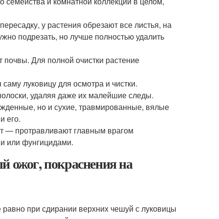
о семейства и комнатной коллекции в целом,
пересадку, у растения обрезают все листья, на
ужно подрезать, но лучше полностью удалить
т почвы. Для полной очистки растение
саму луковицу для осмотра и чистки.
олоски, удаляя даже их малейшие следы.
ежденные, но и сухие, травмированные, вялые
и его.
т — протравливают главным врагом
и или фунгицидами.
й ожог, покраснения на
се равно при сдирании верхних чешуй с луковицы