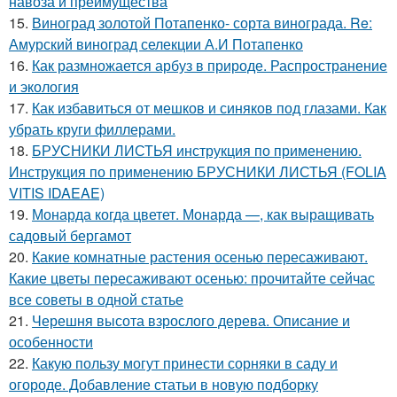
навоза и преимущества
15.
Виноград золотой Потапенко- сорта винограда. Re:
Амурский виноград селекции А.И Потапенко
16.
Как размножается арбуз в природе. Распространение
и экология
17.
Как избавиться от мешков и синяков под глазами. Как
убрать круги филлерами.
18.
БРУСНИКИ ЛИСТЬЯ инструкция по применению.
Инструкция по применению БРУСНИКИ ЛИСТЬЯ (FOLIA
VITIS IDAEAE)
19.
Монарда когда цветет. Монарда —, как выращивать
садовый бергамот
20.
Какие комнатные растения осенью пересаживают.
Какие цветы пересаживают осенью: прочитайте сейчас
все советы в одной статье
21.
Черешня высота взрослого дерева. Описание и
особенности
22.
Какую пользу могут принести сорняки в саду и
огороде. Добавление статьи в новую подборку