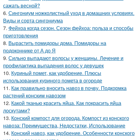
сажать весной?
6.
Сингониум ножколистный уход в домашних условиях.
Виды и сорта сингониума
7.
Фейхоа когда сезон. Сезон фейхоа: польза и способы
приготовления
8.
Вырастить помидоры дома. Помидоры на
подоконнике от А до Я
9.
Сильно выпадают волосы у женщины. Лечение и
профилактика выпадения волос у девушек
10.
Куриный помет, как удобрение. Плюсы
использования куриного помета в огороде
11.
Как правильно вносить навоз в почву. Подкормка
растений конским навозом
12.
Какой тканью красить яйца. Как покрасить яйца
лоскутами?
13.
Конский компост для огорода. Компост из конского
навоза: Преимущества, Недостатки, Использование
14.
Конский навоз, как удобрение. Особенности конского