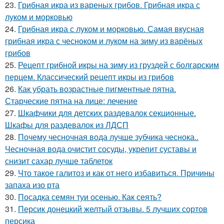
23.
Грибная икра из вареных грибов. Грибная икра с
луком и морковью
24.
Грибная икра с луком и морковью. Самая вкусная
грибная икра с чесноком и луком на зиму из варёных
грибов
25.
Рецепт грибной икры на зиму из груздей с болгарским
перцем. Классический рецепт икры из грибов
26.
Как убрать возрастные пигментные пятна.
Старческие пятна на лице: лечение
27.
Шкафчики для детских раздевалок секционные.
Шкафы для раздевалок из ЛДСП
28.
Почему чесночная вода лучше зубчика чеснока..
Чесночная вода очистит сосуды, укрепит суставы и
снизит сахар лучше таблеток
29.
Что такое галитоз и как от него избавиться. Причины
запаха изо рта
30.
Посадка семян туи осенью. Как сеять?
31.
Персик донецкий желтый отзывы. 5 лучших сортов
персика