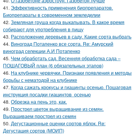
40.
О газобетоне аэростоун. Газобетон лучше
41.
Эффективность применения биопрепаратов.
Биопрепараты в современном земледелии
42.
Земляная груша когда выкапывать. В какое время
собирают для употребления в пищу
43.
Расположение деревьев в саду. Какие сорта выбрать
44.
Виноград Потапенко все сорта. Re: Амурский
виноград селекции А.И Потапенко
45.
Чем обработать сад. Весенняя обработка сада –
ПОШАГОВЫЙ план (6 обязательных этапов)
46.
На клубнике червячки. Признаки появления и методы
борьбы с нематодой на клубнике
47.
Когда сажать крокусы и гиацинты осенью. Пошаговая
инструкция посадки гиацинтов осенью
48.
Обрезка на пень это, как.
49.
Прострел цветок выращивание из семян.
Выращиваем прострел из семян
50.
Дегустационные оценки сортов яблок. Re:
Дегустация сортов (МОИП)