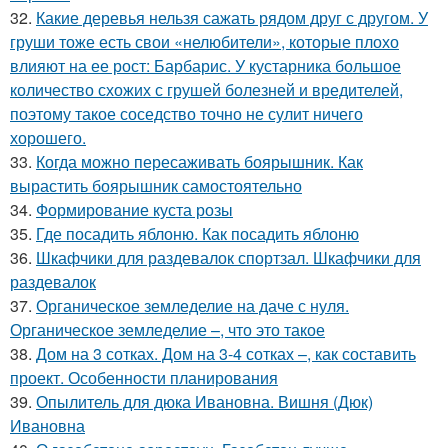
32.
Какие деревья нельзя сажать рядом друг с другом. У
груши тоже есть свои «нелюбители», которые плохо
влияют на ее рост: Барбарис. У кустарника большое
количество схожих с грушей болезней и вредителей,
поэтому такое соседство точно не сулит ничего
хорошего.
33.
Когда можно пересаживать боярышник. Как
вырастить боярышник самостоятельно
34.
Формирование куста розы
35.
Где посадить яблоню. Как посадить яблоню
36.
Шкафчики для раздевалок спортзал. Шкафчики для
раздевалок
37.
Органическое земледелие на даче с нуля.
Органическое земледелие –, что это такое
38.
Дом на 3 сотках. Дом на 3-4 сотках –, как составить
проект. Особенности планирования
39.
Опылитель для дюка Ивановна. Вишня (Дюк)
Ивановна