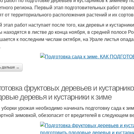
о работ по подготовке деревьев и кустарников к зимнему п
етного региона. Первый этап подготовительных работ пров
ят от территориального расположения растений и их сорто
й этап работ наступает после того, как деревья и кустарник
ы находятся в листве до конца ноября, в средней полосе Р
шается к последним числам октября, на Урале листья опада
.
ь дальше →
отовка фруктовых деревьев и кустарников
довые деревья и кустарники к зиме
 уборки урожая необходимо начинать подготовку сада к зим
ртной зимовкой, обезопасит от вредителей в следующем в