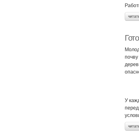
Работ
читат
Гот
Молод
почву
дерев
опасн
У каж
перед
услов
читат