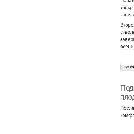
Начал
конкр
завис
Второ
ствол
завер
осени
читат
Подг
пло
После
комфо