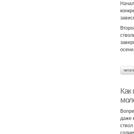
Начал
конкр
завис
Второ
ствол
завер
осени
читат
Как 
мол
Вопре
даже 
ствол
солне