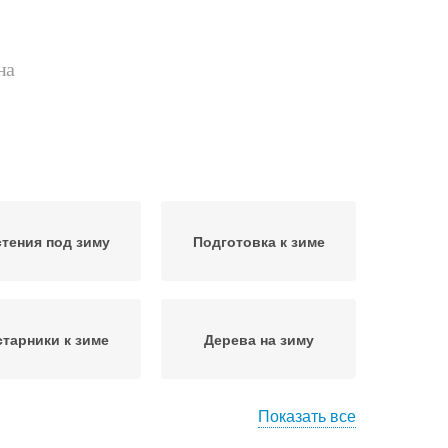
на
стения под зиму
Подготовка к зиме
старники к зиме
Дерева на зиму
Показать все
уктовые дерева
Почвы к зиме