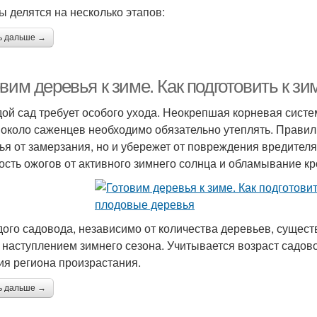
ы делятся на несколько этапов:
ь дальше →
овим деревья к зиме. Как подготовить к 
ой сад требует особого ухода. Неокрепшая корневая систе
 около саженцев необходимо обязательно утеплять. Правиль
ья от замерзания, но и убережет от повреждения вредител
ость ожогов от активного зимнего солнца и обламывание кр
дого садовода, независимо от количества деревьев, сущес
 наступлением зимнего сезона. Учитывается возраст садово
ия региона произрастания.
ь дальше →