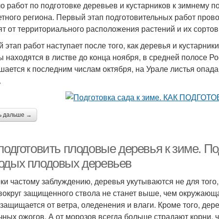
о работ по подготовке деревьев и кустарников к зимнему п
етного региона. Первый этап подготовительных работ пров
ят от территориального расположения растений и их сорто
й этап работ наступает после того, как деревья и кустарник
ы находятся в листве до конца ноября, в средней полосе Р
шается к последним числам октября, на Урале листья опада
.
ь дальше →
подготовить плодовые деревья к зиме. По
одых плодовых деревьев
ки частому заблуждению, деревья укутываются не для того, 
вокруг защищенного ствола не станет выше, чем окружающая
 защищается от ветра, оледенения и влаги. Кроме того, де
чных ожогов. А от морозов всегда больше страдают корни, 