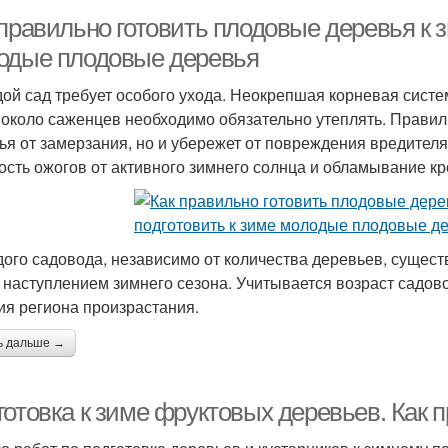
правильно готовить плодовые деревья к з
одые плодовые деревья
ой сад требует особого ухода. Неокрепшая корневая систе
 около саженцев необходимо обязательно утеплять. Правиль
ья от замерзания, но и убережет от повреждения вредител
ость ожогов от активного зимнего солнца и обламывание кр
дого садовода, независимо от количества деревьев, сущес
 наступлением зимнего сезона. Учитывается возраст садово
ия региона произрастания.
ь дальше →
отовка к зиме фруктовых деревьев. Как п