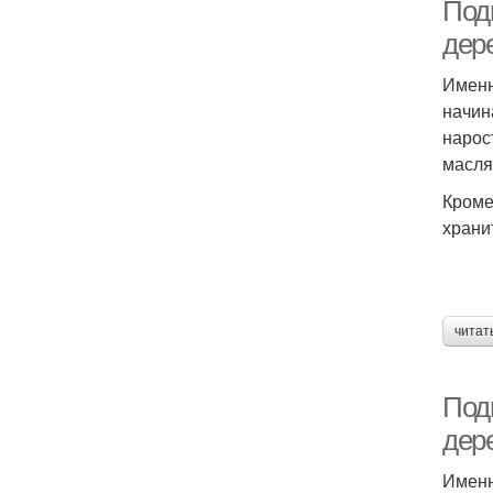
Подг
дер
Именн
П
начин
нарос
масля
Кроме
храни
читат
Под
дер
Именн