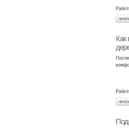
Работ
читат
Как 
дере
После
комфо
Работ
читат
Подг