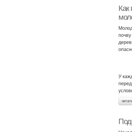
Как 
мол
Молод
почву
дерев
опасн
У каж
перед
услов
читат
Подг