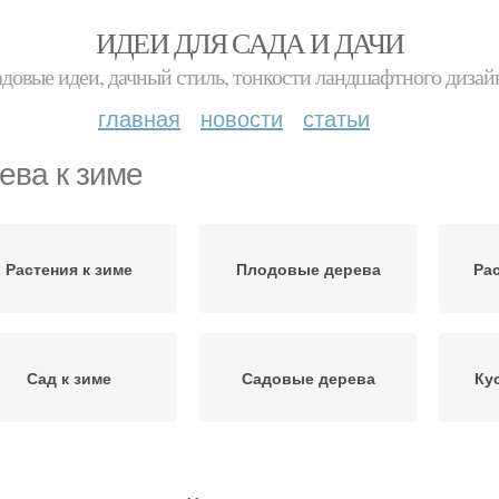
ИДЕИ ДЛЯ САДА И ДАЧИ
адовые идеи, дачный стиль, тонкости ландшафтного дизай
главная
новости
статьи
ева к зиме
Растения к зиме
Плодовые дерева
Ра
Сад к зиме
Садовые дерева
Ку
Алыча к зиме
Сливы к зиме
Фр