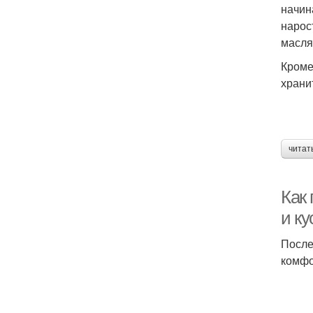
начин
нарос
масля
Кроме
храни
читат
Как
и ку
После
комфо