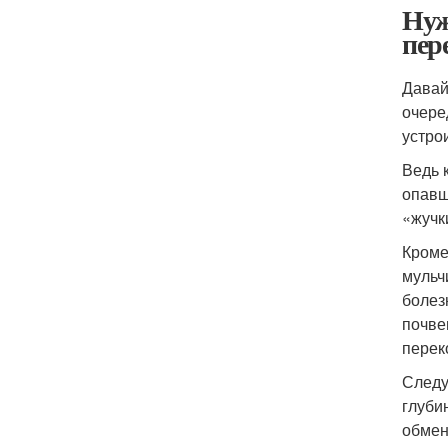
Нуж
пер
Давай
очере
устро
Ведь 
опавш
«жучки
Кроме
мульч
болез
почве
перек
Следу
глуби
обмен