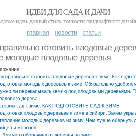
ИДЕИ ДЛЯ САДА И ДАЧИ
адовые идеи, дачный стиль, тонкости ландшафтного дизай
главная
новости
статьи
 правильно готовить плодовые деревь
е молодые плодовые деревья
ержание
ак правильно готовить плодовые деревья к зиме. Как подг
одготовка молодых деревьев к зиме. Обязательно удобряе
ужно ли перекапывать землю под плодовыми деревьями. 
лодового дерева
отовим сад к зиме. КАК ПОДГОТОВИТЬ САД К ЗИМЕ
одготовка плодовых деревьев к зиме в сибири. Зачем укры
тепление молодых деревьев на зиму. Чем лучше обернуть 
айцев и морозов
Для чего оборачивают деревья на зиму