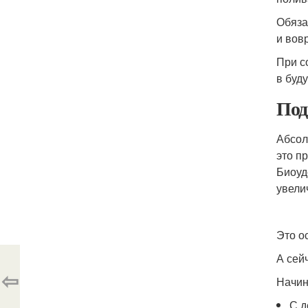
Обяза
и вов
При с
в буд
Под
Абсол
это п
Биоуд
увели
Это о
А сей
⇦
Начин
С д