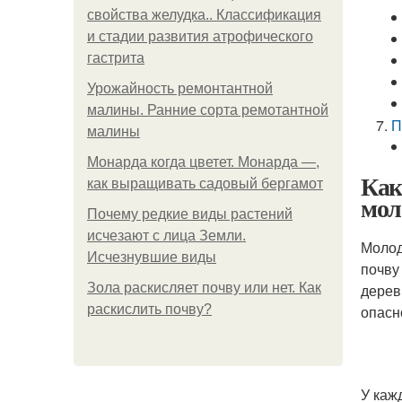
свойства желудка.. Классификация
и стадии развития атрофического
гастрита
Урожайность ремонтантной
малины. Ранние сорта ремотантной
П
малины
Монарда когда цветет. Монарда —,
Как
как выращивать садовый бергамот
мол
Почему редкие виды растений
исчезают с лица Земли.
Молод
Исчезнувшие виды
почву
Зола раскисляет почву или нет. Как
дерев
раскислить почву?
опасн
У каж