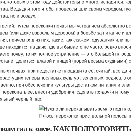
ки, которых в этом году действительно много, испарятся, к
тва. Ведь для того чтобы процессы шли своим чередом, ну
тва, но и воздух.
третий: путем перекопки почвы мы устраняем абсолютно все
цем (или даже взрослым деревом) в борьбе за питание и вл
ния, причем ряд из них, такие, как скажем, одуванчик или 
це находится на даче, где вы бываете не часто, редко вно
аете почву, то их полное устранение — это большой плюс д
естанет делиться влагой и пищей (порой весьма скудными) 
чных почвах, при недостатке площади (а ее, считай, всегда
орастущих теневыносливых культур , зеленных, редиса, в о
твенно, при обеспечении культуры достатком питания и вла
, перекопать ее, внести удобрения, сделать грядочки и тому
ельный черный пар.
овим сад к зиме. КАК ПОДГОТОВИТ