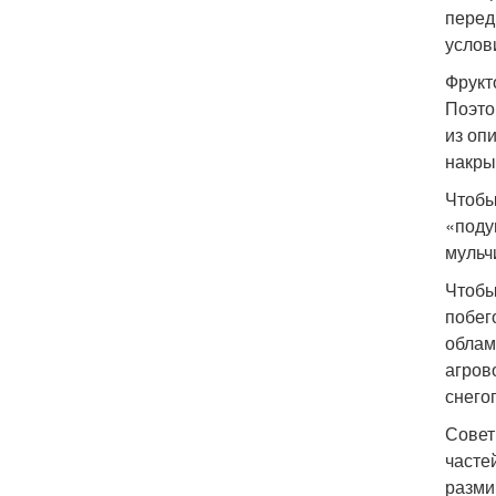
перед
услов
Фрукт
Поэто
из оп
накры
Чтобы
«поду
мульч
Чтобы
побег
облам
агров
снего
Совет
часте
разми