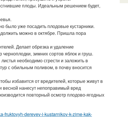
е сгнившие плоды. Идеальным решением будет,
евья.
но было уже посадить плодовые кустарники.
одолжить можно в октябре. Пришла пора
телей. Делает обрезка и удаление
 черноплодки, зимних сортов яблок и груш.
 листья необходимо сгрести и заложить в
тур с обильным поливом, в почву вносится
тобы избавится от вредителей, которые живут в
т и весной нанесут непоправимый вред
роизводится повторный осмотр плодово-ягодных
ka-fruktovyh-derevev-i-kustarnikov-k-zime-kak-