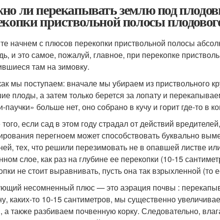
но ли перекапывать землю под плодо
екопки приствольной полосы плодового
те начнем с плюсов перекопки приствольной полосы абсол
дь, и это самое, пожалуй, главное, при перекопке приствол
ившиеся там на зимовку.
как мы поступаем: вначале мы убираем из приствольного круг
ие плоды, а затем только берется за лопату и перекапываем.
-паучки» больше нет, оно собрано в кучу и горит где-то в к
 того, если сад в этом году страдал от действий вредителе
ирования перегноем может способствовать буквально вым
ней, тех, что решили перезимовать не в опавшей листве ил
нном слое, как раз на глубине ее перекопки (10-15 сантимет
опки не стоит выравнивать, пусть она так взрыхленной (то е
ющий несомненный плюс — это аэрация почвы : перекапыва
ну, каких-то 10-15 сантиметров, мы существенно увеличив
, а также разбиваем почвенную корку. Следовательно, влаг