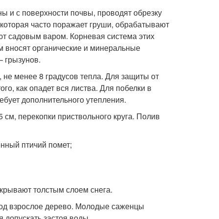
ны и с поверхности почвы, проводят обрезку
 которая часто поражает груши, обрабатывают
т садовым варом. Корневая система этих
м вносят органические и минеральные
– грызунов.
 не менее 8 градусов тепла. Для защиты от
о, как опадет вся листва. Для побелки в
ебует дополнительного утепления.
5 см, перекопки приствольного круга. Полив
енный птичий помет;
крывают толстым слоем снега.
под взрослое дерево. Молодые саженцы
 допускать застоя воды.