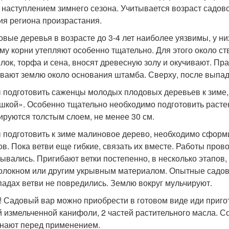
 наступлением зимнего сезона. Учитывается возраст садово
ия региона произрастания.
овые деревья в возрасте до 3-4 лет наиболее уязвимы, у н
му корни утепляют особенно тщательно. Для этого около 
илок, торфа и сена, вносят древесную золу и окучивают. Пр
вают землю около основания штамба. Сверху, после выпаде
 подготовить саженцы молодых плодовых деревьев к зиме,
шкой». Особенно тщательно необходимо подготовить растен
ируются толстым слоем, не менее 30 см.
 подготовить к зиме малиновое дерево, необходимо сформи
ов. Пока ветви еще гибкие, связать их вместе. Работы прово
ывались. Пригибают ветки постепенно, в несколько этапов,
олокном или другим укрывным материалом. Опытные садов
падах ветви не повредились. Землю вокруг мульчируют.
! Садовый вар можно приобрести в готовом виде иди пригот
й измельченной канифоли, 2 частей растительного масла. С
нают перед применением.