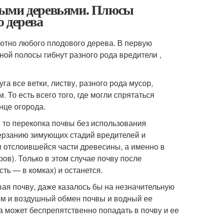
выми деревьями. Плюсы
 дерева
ютно любого плодового дерева. В первую
ьной полосы гибнут разного рода вредители ,
а все ветки, листву, разного рода мусор,
 То есть всего того, где могли спрятаться
онце огорода.
й, то перекопка почвы без использования
ерзанию зимующих стадий вредителей и
и отслоившейся части древесины, а именно в
ров). Только в этом случае почву после
сть — в комках) и останется.
я почву, даже казалось бы на незначительную
аем и воздушный обмен почвы и водный ее
а может беспрепятственно попадать в почву и ее