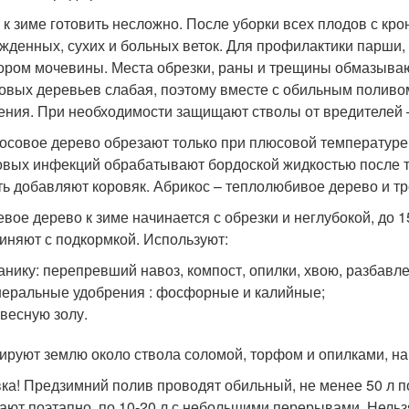
 к зиме готовить несложно. После уборки всех плодов с кро
жденных, сухих и больных веток. Для профилактики парши,
ором мочевины. Места обрезки, раны и трещины обмазываю
овых деревьев слабая, поэтому вместе с обильным поливо
ения. При необходимости защищают стволы от вредителей 
осовое дерево обрезают только при плюсовой температуре,
овых инфекций обрабатывают бордоской жидкостью после тог
ть добавляют коровяк. Абрикос – теплолюбивое дерево и тр
вое дерево к зиме начинается с обрезки и неглубокой, до 1
иняют с подкормкой. Используют:
анику: перепревший навоз, компост, опилки, хвою, разбавл
еральные удобрения : фосфорные и калийные;
весную золу.
ируют землю около ствола соломой, торфом и опилками, на
ка! Предзимний полив проводят обильный, не менее 50 л 
ают поэтапно, по 10-20 л с небольшими перерывами. Нельзя