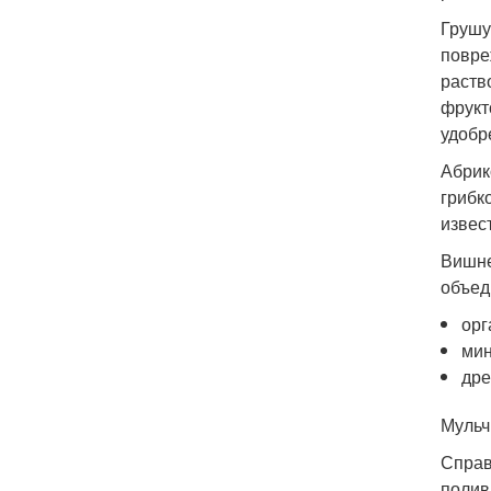
Грушу
повре
раств
фрукт
удобр
Абрик
грибк
извес
Вишне
объед
орг
мин
дре
Мульч
Справ
полив