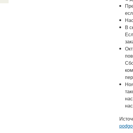
Пре
есл
Нас
В с
Есл
зак
Окт
пов
Сбо
ком
пер
Ноя
так
нас
нас
Источ
podgot