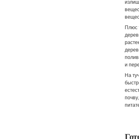
излиш
вещес
вещес
Плюс 
дерев
расте
дерев
полив
и пер
На ту
быстр
естес
почву
питат
Гот