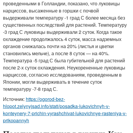
проведенными в Голландии, показано, что луковицы
нарциссов, высаженные в горшки с почвой
выдерживали температуру -1 град С более месяца без
существенных последствий для растений. Температуру
-3 град С луковицы выдерживали 2 суток. Когда такое
охлаждение продолжалось 4 суток, масса надземных
органов снижалась почти на 20% (листья и цветки
становились мельче), а после 8 суток — на 40%.
Температура -5 град С была губительной для растений
после 2-х суток охлаждения. Неукорененные луковицы
нарциссов, согласно исследованиям, проведенным в
Японии, могли выдерживать в течение суток
температуру -7-8 град С.
Источник:
https://ogorod-bez-
hlopot.zelynyjsad.info/stati/posadka-lukovichnyh-v-
konteynery-7-prichin-vyrashchivat-lukovichnye-rasteniya-v-
prikopannyh