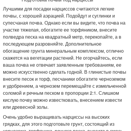
Лучшими для посадки нарциссов считаются легкие
почвы, с хорошей аэрацией. Подойдут и суглинки и
супесчаная почва. Однако если вы видите, что почва на
участке тяжелая, обогатите ее торфяником, внесите
полведра песка на квадратный метр, перекопайте, а в
последующем разровняйте. Дополнительное
обогащение грунта минеральным комплексом, отлично
скажется на вегетации растений. Не огорчайтесь, если
ваша почва не отвечает заявленным требованиям, ее
можно искусственно сделать годной. В глинистые почвы
внесите песок и торф, песчаники обогатите черноземом
и удобрением, а чернозем перемещайте с измельченной
соломой и речным песком в пропорции 2:1. Слишком
кислую почву можно известковать, внесением извести
или древесной золы.
Очень удобно выращивать нарциссы на высоких
грядках, для этого подготовьте грунт, состоящий из
чернозема, торфяника, речного песка, внесите в смесь