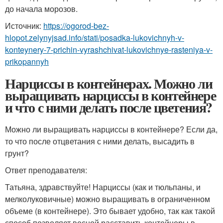
до начала морозов.
Источник:
https://ogorod-bez-
hlopot.zelynyjsad.info/stati/posadka-lukovichnyh-v-
konteynery-7-prichin-vyrashchivat-lukovichnye-rasteniya-v-
prikopannyh
Нарциссы в контейнерах. Можно ли
выращивать нарциссы в контейнере
и что с ними делать после цветения?
Можно ли выращивать нарциссы в контейнере? Если да,
то что после отцветания с ними делать, высадить в
грунт?
Ответ преподавателя:
Татьяна, здравствуйте! Нарциссы (как и тюльпаны, и
мелколуковичные) можно выращивать в ограниченном
объеме (в контейнере). Это бывает удобно, так как такой
способ позволяет весной расставить контейнеры в