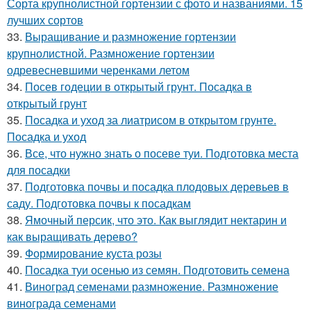
Сорта крупнолистной гортензии с фото и названиями. 15
лучших сортов
33.
Выращивание и размножение гортензии
крупнолистной. Размножение гортензии
одревесневшими черенками летом
34.
Посев годеции в открытый грунт. Посадка в
открытый грунт
35.
Посадка и уход за лиатрисом в открытом грунте.
Посадка и уход
36.
Все, что нужно знать о посеве туи. Подготовка места
для посадки
37.
Подготовка почвы и посадка плодовых деревьев в
саду. Подготовка почвы к посадкам
38.
Ямочный персик, что это. Как выглядит нектарин и
как выращивать дерево?
39.
Формирование куста розы
40.
Посадка туи осенью из семян. Подготовить семена
41.
Виноград семенами размножение. Размножение
винограда семенами