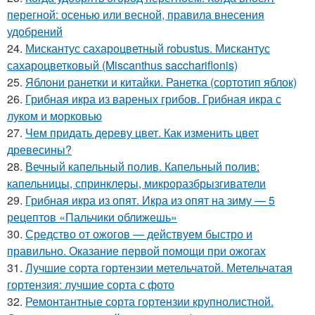
перегной: осенью или весной, правила внесения
удобрений
24.
Мискантус сахароцветный robustus. Мискантус
сахароцветковый (Miscanthus sacchariflonis)
25.
Яблони ранетки и китайки. Ранетка (сортотип яблок)
26.
Грибная икра из вареных грибов. Грибная икра с
луком и морковью
27.
Чем придать дереву цвет. Как изменить цвет
древесины?
28.
Вечный капельный полив. Капельный полив:
капельницы, спринклеры, микроразбрызгиватели
29.
Грибная икра из опят. Икра из опят на зиму — 5
рецептов «Пальчики оближешь»
30.
Средство от ожогов ― действуем быстро и
правильно. Оказание первой помощи при ожогах
31.
Лучшие сорта гортензии метельчатой. Метельчатая
гортензия: лучшие сорта с фото
32.
Ремонтантные сорта гортензии крупнолистной.