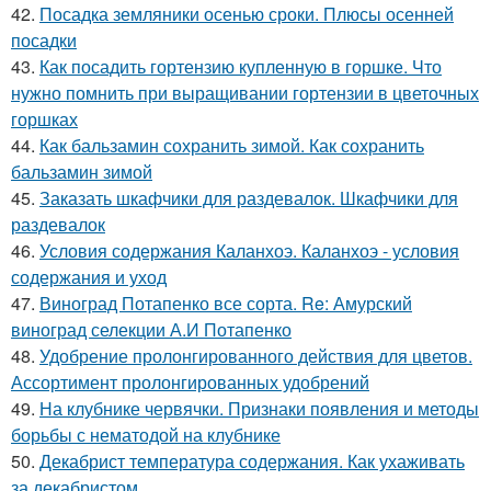
42.
Посадка земляники осенью сроки. Плюсы осенней
посадки
43.
Как посадить гортензию купленную в горшке. Что
нужно помнить при выращивании гортензии в цветочных
горшках
44.
Как бальзамин сохранить зимой. Как сохранить
бальзамин зимой
45.
Заказать шкафчики для раздевалок. Шкафчики для
раздевалок
46.
Условия содержания Каланхоэ. Каланхоэ - условия
содержания и уход
47.
Виноград Потапенко все сорта. Re: Амурский
виноград селекции А.И Потапенко
48.
Удобрение пролонгированного действия для цветов.
Ассортимент пролонгированных удобрений
49.
На клубнике червячки. Признаки появления и методы
борьбы с нематодой на клубнике
50.
Декабрист температура содержания. Как ухаживать
за декабристом