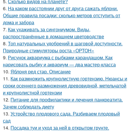
5.
Сколько видов на планете?
6.
На каком расстоянии друг от друга сажать яблони.
Общие правила посадки: сколько метров отступить от
дома и забора
7.
Как ухаживать за сингониумом. Виды,
распространённые в домашнем цветоводстве
8.
Топ натуральных удобрений в шаговой доступности.
Природные стимуляторы роста «ОРТОН»
9.
Рисунок аквариума с рыбками карандашом. Как
нарисовать рыбку и аквариум — два мастер-класса
10.
Яблоня ред стар. Описание
11.
Как размножить крупнолистную гортензию. Нюансы и
сроки осеннего размножения древовидной, метельчатой
и крупнолистной гортензии
12.
Питание для профилактики и лечения панкреатита.
Зачем соблюдать диету
13.
Устройство плодового сада. Разбиваем плодовый
сад
14.
Посадка туи и уход за ней в открытом грунте.