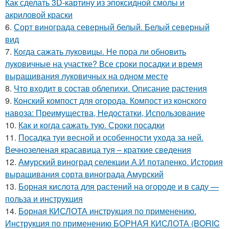
Как сделать 3D-картину из эпоксидной смолы и
акриловой краски
6.
Сорт винограда северный белый. Белый северный
вид
7.
Когда сажать луковицы. Не пора ли обновить
луковичные на участке? Все сроки посадки и время
выращивания луковичных на одном месте
8.
Что входит в состав облепихи. Описание растения
9.
Конский компост для огорода. Компост из конского
навоза: Преимущества, Недостатки, Использование
10.
Как и когда сажать тую. Сроки посадки
11.
Посадка туи весной и особенности ухода за ней.
Вечнозеленая красавица туя – краткие сведения
12.
Амурский виноград селекции А.И потапенко. История
выращивания сорта винограда Амурский
13.
Борная кислота для растений на огороде и в саду —
польза и инструкция
14.
Борная КИСЛОТА инструкция по применению.
Инструкция по применению БОРНАЯ КИСЛОТА (BORIC