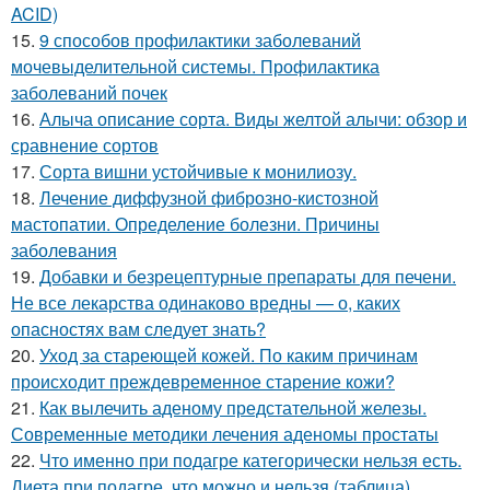
ACID)
15.
9 способов профилактики заболеваний
мочевыделительной системы. Профилактика
заболеваний почек
16.
Алыча описание сорта. Виды желтой алычи: обзор и
сравнение сортов
17.
Сорта вишни устойчивые к монилиозу.
18.
Лечение диффузной фиброзно-кистозной
мастопатии. Определение болезни. Причины
заболевания
19.
Добавки и безрецептурные препараты для печени.
Не все лекарства одинаково вредны — о, каких
опасностях вам следует знать?
20.
Уход за стареющей кожей. По каким причинам
происходит преждевременное старение кожи?
21.
Как вылечить аденому предстательной железы.
Современные методики лечения аденомы простаты
22.
Что именно при подагре категорически нельзя есть.
Диета при подагре, что можно и нельзя (таблица)