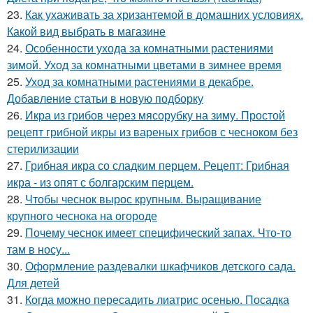
23.
Как ухаживать за хризантемой в домашних условиях.
Какой вид выбрать в магазине
24.
Особенности ухода за комнатными растениями
зимой. Уход за комнатными цветами в зимнее время
25.
Уход за комнатными растениями в декабре.
Добавление статьи в новую подборку
26.
Икра из грибов через мясорубку на зиму. Простой
рецепт грибной икры из вареных грибов с чесноком без
стерилизации
27.
Грибная икра со сладким перцем. Рецепт: Грибная
икра - из опят с болгарским перцем.
28.
Чтобы чеснок вырос крупным. Выращивание
крупного чеснока на огороде
29.
Почему чеснок имеет специфический запах. Что-то
там в носу...
30.
Оформление раздевалки шкафчиков детского сада.
Для детей
31.
Когда можно пересадить лиатрис осенью. Посадка