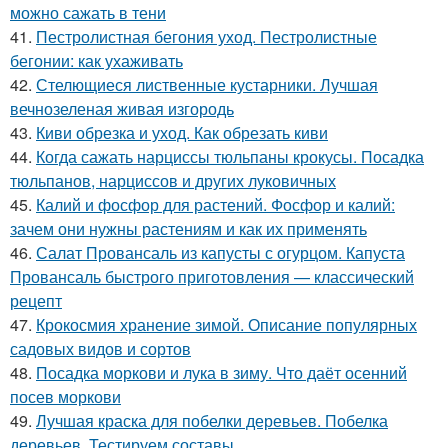
можно сажать в тени
41.
Пестролистная бегония уход. Пестролистные
бегонии: как ухаживать
42.
Стелющиеся лиственные кустарники. Лучшая
вечнозеленая живая изгородь
43.
Киви обрезка и уход. Как обрезать киви
44.
Когда сажать нарциссы тюльпаны крокусы. Посадка
тюльпанов, нарциссов и других луковичных
45.
Калий и фосфор для растений. Фосфор и калий:
зачем они нужны растениям и как их применять
46.
Салат Провансаль из капусты с огурцом. Капуста
Провансаль быстрого приготовления — классический
рецепт
47.
Крокосмия хранение зимой. Описание популярных
садовых видов и сортов
48.
Посадка моркови и лука в зиму. Что даёт осенний
посев моркови
49.
Лучшая краска для побелки деревьев. Побелка
деревьев. Тестируем составы