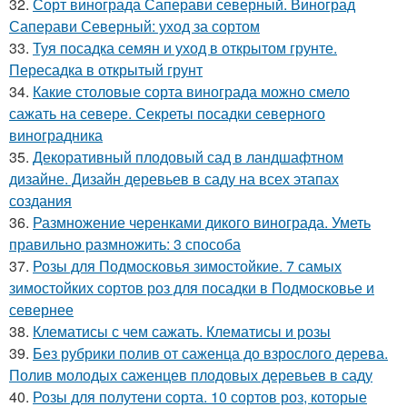
32.
Сорт винограда Саперави северный. Виноград
Саперави Северный: уход за сортом
33.
Туя посадка семян и уход в открытом грунте.
Пересадка в открытый грунт
34.
Какие столовые сорта винограда можно смело
сажать на севере. Секреты посадки северного
виноградника
35.
Декоративный плодовый сад в ландшафтном
дизайне. Дизайн деревьев в саду на всех этапах
создания
36.
Размножение черенками дикого винограда. Уметь
правильно размножить: 3 способа
37.
Розы для Подмосковья зимостойкие. 7 самых
зимостойких сортов роз для посадки в Подмосковье и
севернее
38.
Клематисы с чем сажать. Клематисы и розы
39.
Без рубрики полив от саженца до взрослого дерева.
Полив молодых саженцев плодовых деревьев в саду
40.
Розы для полутени сорта. 10 сортов роз, которые