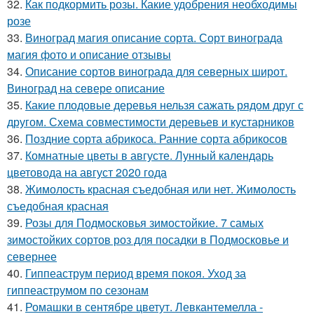
32.
Как подкормить розы. Какие удобрения необходимы
розе
33.
Виноград магия описание сорта. Сорт винограда
магия фото и описание отзывы
34.
Описание сортов винограда для северных широт.
Виноград на севере описание
35.
Какие плодовые деревья нельзя сажать рядом друг с
другом. Схема совместимости деревьев и кустарников
36.
Поздние сорта абрикоса. Ранние сорта абрикосов
37.
Комнатные цветы в августе. Лунный календарь
цветовода на август 2020 года
38.
Жимолость красная съедобная или нет. Жимолость
съедобная красная
39.
Розы для Подмосковья зимостойкие. 7 самых
зимостойких сортов роз для посадки в Подмосковье и
севернее
40.
Гиппеаструм период время покоя. Уход за
гиппеаструмом по сезонам
41.
Ромашки в сентябре цветут. Левкантемелла -