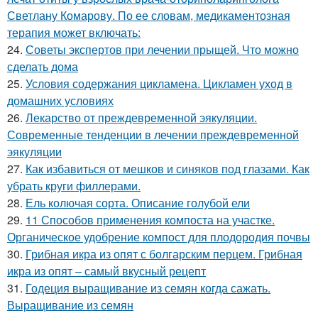
Светлану Комарову. По ее словам, медикаментозная
терапия может включать:
24.
Советы экспертов при лечении прыщей. Что можно
сделать дома
25.
Условия содержания цикламена. Цикламен уход в
домашних условиях
26.
Лекарство от преждевременной эякуляции.
Современные тенденции в лечении преждевременной
эякуляции
27.
Как избавиться от мешков и синяков под глазами. Как
убрать круги филлерами.
28.
Ель колючая сорта. Описание голубой ели
29.
11 Способов применения компоста на участке.
Органическое удобрение компост для плодородия почвы
30.
Грибная икра из опят с болгарским перцем. Грибная
икра из опят – самый вкусный рецепт
31.
Годеция выращивание из семян когда сажать.
Выращивание из семян