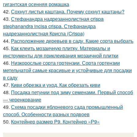
гигантская осенняя ромашка
42.
Сохнут листья каштана. Почему сохнут каштаны?
43.
Стефанандра надрезаннолистная crispa
stephanandra incisa crispa. Стефанандра
надрезаннолистная Криспа (Crispa)
44.
Расположение деревьев в саду. Какие сорта выбрать
45.
Как клеить мозаичную плитку. Материалы и
инструменты для приклеивания мозаичной плитки
46.
Низкорослые сорта гортензии. Сорта гортензии
метельчатой самые красивые и устойчивые для посадки
в саду
47.
Киви обрезка и уход. Как обрезать киви
48.
Посадка петунии под зиму семенами. Первый способ
— черенкование
49.
Схема посадки яблоневого сада промышленный
способ. Особенности разных подвоев
50.
Контейнер размер P9. Контейнер «Р9»