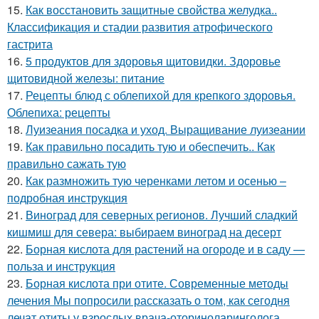
15.
Как восстановить защитные свойства желудка..
Классификация и стадии развития атрофического
гастрита
16.
5 продуктов для здоровья щитовидки. Здоровье
щитовидной железы: питание
17.
Рецепты блюд с облепихой для крепкого здоровья.
Облепиха: рецепты
18.
Луизеания посадка и уход. Выращивание луизеании
19.
Как правильно посадить тую и обеспечить.. Как
правильно сажать тую
20.
Как размножить тую черенками летом и осенью –
подробная инструкция
21.
Виноград для северных регионов. Лучший сладкий
кишмиш для севера: выбираем виноград на десерт
22.
Борная кислота для растений на огороде и в саду —
польза и инструкция
23.
Борная кислота при отите. Современные методы
лечения Мы попросили рассказать о том, как сегодня
лечат отиты у взрослых врача-оториноларинголога