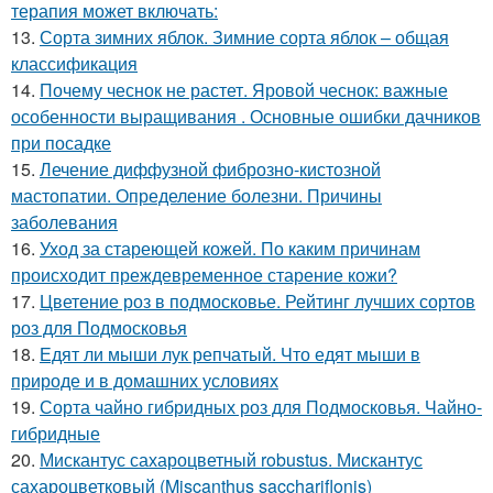
терапия может включать:
13.
Сорта зимних яблок. Зимние сорта яблок – общая
классификация
14.
Почему чеснок не растет. Яровой чеснок: важные
особенности выращивания . Основные ошибки дачников
при посадке
15.
Лечение диффузной фиброзно-кистозной
мастопатии. Определение болезни. Причины
заболевания
16.
Уход за стареющей кожей. По каким причинам
происходит преждевременное старение кожи?
17.
Цветение роз в подмосковье. Рейтинг лучших сортов
роз для Подмосковья
18.
Едят ли мыши лук репчатый. Что едят мыши в
природе и в домашних условиях
19.
Сорта чайно гибридных роз для Подмосковья. Чайно-
гибридные
20.
Мискантус сахароцветный robustus. Мискантус
сахароцветковый (Miscanthus sacchariflonis)