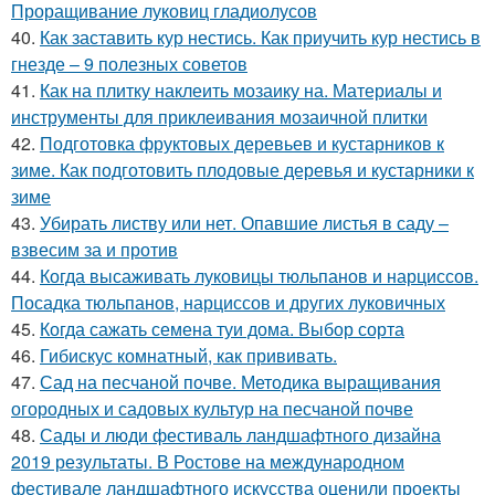
Проращивание луковиц гладиолусов
40.
Как заставить кур нестись. Как приучить кур нестись в
гнезде – 9 полезных советов
41.
Как на плитку наклеить мозаику на. Материалы и
инструменты для приклеивания мозаичной плитки
42.
Подготовка фруктовых деревьев и кустарников к
зиме. Как подготовить плодовые деревья и кустарники к
зиме
43.
Убирать листву или нет. Опавшие листья в саду –
взвесим за и против
44.
Когда высаживать луковицы тюльпанов и нарциссов.
Посадка тюльпанов, нарциссов и других луковичных
45.
Когда сажать семена туи дома. Выбор сорта
46.
Гибискус комнатный, как прививать.
47.
Сад на песчаной почве. Методика выращивания
огородных и садовых культур на песчаной почве
48.
Сады и люди фестиваль ландшафтного дизайна
2019 результаты. В Ростове на международном
фестивале ландшафтного искусства оценили проекты