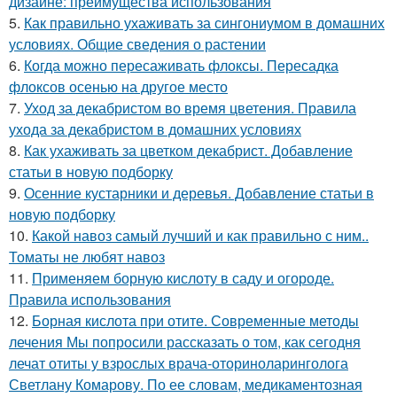
дизайне: преимущества использования
5.
Как правильно ухаживать за сингониумом в домашних
условиях. Общие сведения о растении
6.
Когда можно пересаживать флоксы. Пересадка
флоксов осенью на другое место
7.
Уход за декабристом во время цветения. Правила
ухода за декабристом в домашних условиях
8.
Как ухаживать за цветком декабрист. Добавление
статьи в новую подборку
9.
Осенние кустарники и деревья. Добавление статьи в
новую подборку
10.
Какой навоз самый лучший и как правильно с ним..
Томаты не любят навоз
11.
Применяем борную кислоту в саду и огороде.
Правила использования
12.
Борная кислота при отите. Современные методы
лечения Мы попросили рассказать о том, как сегодня
лечат отиты у взрослых врача-оториноларинголога
Светлану Комарову. По ее словам, медикаментозная