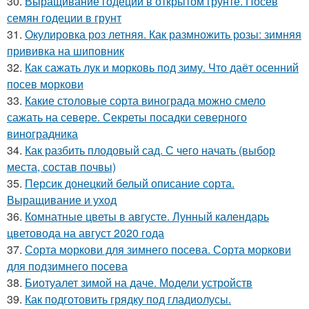
30.
Выращивание годеции в открытом грунте. Посев
семян годеции в грунт
31.
Окулировка роз летняя. Как размножить розы: зимняя
прививка на шиповник
32.
Как сажать лук и морковь под зиму. Что даёт осенний
посев моркови
33.
Какие столовые сорта винограда можно смело
сажать на севере. Секреты посадки северного
виноградника
34.
Как разбить плодовый сад. С чего начать (выбор
места, состав почвы)
35.
Персик донецкий белый описание сорта.
Выращивание и уход
36.
Комнатные цветы в августе. Лунный календарь
цветовода на август 2020 года
37.
Сорта моркови для зимнего посева. Сорта моркови
для подзимнего посева
38.
Биотуалет зимой на даче. Модели устройств
39.
Как подготовить грядку под гладиолусы.