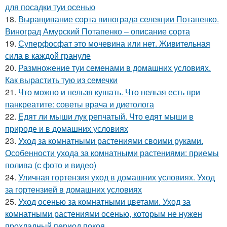
для посадки туи осенью
18.
Выращивание сорта винограда селекции Потапенко.
Виноград Амурский Потапенко – описание сорта
19.
Суперфосфат это мочевина или нет. Живительная
сила в каждой грануле
20.
Размножение туи семенами в домашних условиях.
Как вырастить тую из семечки
21.
Что можно и нельзя кушать. Что нельзя есть при
панкреатите: советы врача и диетолога
22.
Едят ли мыши лук репчатый. Что едят мыши в
природе и в домашних условиях
23.
Уход за комнатными растениями своими руками.
Особенности ухода за комнатными растениями: приемы
полива (с фото и видео)
24.
Уличная гортензия уход в домашних условиях. Уход
за гортензией в домашних условиях
25.
Уход осенью за комнатными цветами. Уход за
комнатными растениями осенью, которым не нужен
прохладный период покоя