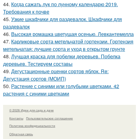
44.
Когда сажать лук по лунному календарю 2019.
Требования к почве
45.
Узкие шкафчики для раздевалок. Шкафчики для
раздевалок
46.
Высокая ромашка цветущая осенью. Левкантемелла
47.
Карликовые сорта метельчатой гортензии. Гортензия
метельчатая: лучшие сорта и уход в открытом грунте
48.
Лучшая краска для побелки деревьев. Побелка
деревьев. Тестируем составы
49.
Дегустационные оценки сортов яблок. Re:
Дегустация сортов (МОИП)
50.
Растение с синими или голубыми цветками. 42
растения с синими цветками
© 2026 Идеи для сада и дачи
Контакты
Пользовательское соглашение
Политика конфидециальности
Обратная связь