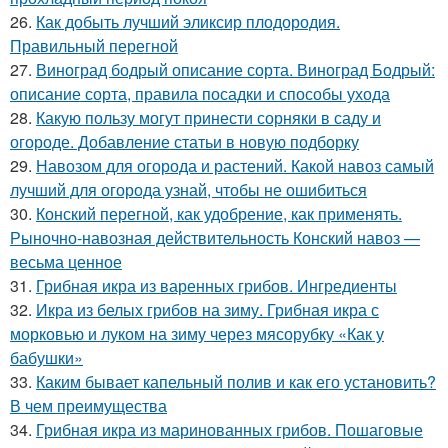
26.
Как добыть лучший эликсир плодородия.
Правильный перегной
27.
Виноград бодрый описание сорта. Виноград Бодрый:
описание сорта, правила посадки и способы ухода
28.
Какую пользу могут принести сорняки в саду и
огороде. Добавление статьи в новую подборку
29.
Навозом для огорода и растений. Какой навоз самый
лучший для огорода узнай, чтобы не ошибиться
30.
Конский перегной, как удобрение, как применять.
Рыночно-навозная действительность Конский навоз —
весьма ценное
31.
Грибная икра из варенных грибов. Ингредиенты
32.
Икра из белых грибов на зиму. Грибная икра с
морковью и луком на зиму через мясорубку «Как у
бабушки»
33.
Каким бывает капельный полив и как его установить?
В чем преимущества
34.
Грибная икра из маринованных грибов. Пошаговые