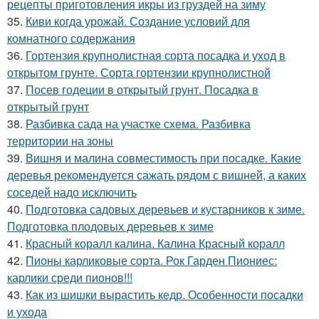
рецепты приготовления икры из груздей на зиму
35.
Киви когда урожай. Создание условий для
комнатного содержания
36.
Гортензия крупнолистная сорта посадка и уход в
открытом грунте. Сорта гортензии крупнолистной
37.
Посев годеции в открытый грунт. Посадка в
открытый грунт
38.
Разбивка сада на участке схема. Разбивка
территории на зоны
39.
Вишня и малина совместимость при посадке. Какие
деревья рекомендуется сажать рядом с вишней, а каких
соседей надо исключить
40.
Подготовка садовых деревьев и кустарников к зиме.
Подготовка плодовых деревьев к зиме
41.
Красный коралл калина. Калина Красный коралл
42.
Пионы карликовые сорта. Рок Гарден Пиониес:
карлики среди пионов!!!
43.
Как из шишки вырастить кедр. Особенности посадки
и ухода