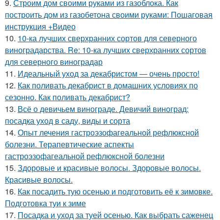
9.
Строим дом своими руками из газоблока. Как
построить дом из газобетона своими руками: Пошаговая
инструкция +Видео
10.
10-ка лучших сверхранних сортов для северного
виноградарства. Re: 10-ка лучших сверхранних сортов
для северного виноградар
11.
Идеальный уход за декабристом — очень просто!
12.
Как поливать декабрист в домашних условиях по
сезонно. Как поливать декабрист?
13.
Всё о девичьем винограде. Девичий виноград:
посадка уход в саду, виды и сорта
14.
Опыт лечения гастроэзофагеальной рефлюксной
болезни. Терапевтические аспекты
гастроэзофагеальной рефлюксной болезни
15.
Здоровые и красивые волосы. Здоровые волосы.
Красивые волосы.
16.
Как посадить тую осенью и подготовить её к зимовке.
Подготовка туи к зиме
17.
Посадка и уход за туей осенью. Как выбрать саженец