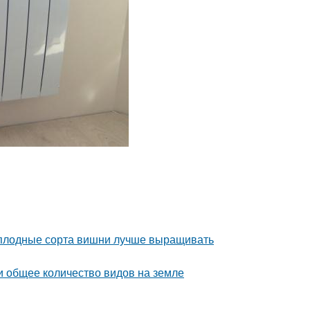
моплодные сорта вишни лучше выращивать
и общее количество видов на земле