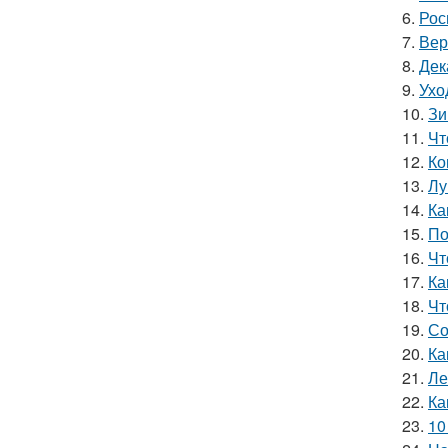
6.
Рос
7.
Вер
8.
Дек
9.
Ухо
10.
Зи
11.
Чт
12.
Ко
13.
Лу
14.
Ка
15.
По
16.
Чт
17.
Ка
18.
Чт
19.
Со
20.
Ка
21.
Ле
22.
Ка
23.
10