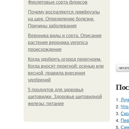
Фиолетовые сорта флоксов
Почему воспаляются лимфоузлы
на шее. Определение болезни.
Причины заболевания
Вероника виды и сорта. Описание
растения вероника veronica
происхождение
Когда удобрять огород перегноем.
Когда вносят перегной: осенью или
читат
весной, правила внесения
удобрений
Пос
5 продуктов для здоровья
щитовидки. Здоровье щитовидной
1.
Луч
железы: питание
2.
Что
3.
Ско
4.
Пер
5.
Син