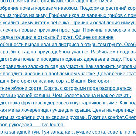
воз в сочетании с опилками. Обогащённые смеси
обрение почвы коровьим навозом. Подкормка растений ко
ра из грибов на зиму. Грибная икра из вареных грибов с п
к усилить иммунитет у ребенка. Причины ослабления иммун
к лечить первые признаки простуды. Причины насморка и 
садка годеции в открытый грунт. Общее описание
обенности выращивания лиатриса в открытом грунте. Особ
к разбить сад на приусадебном участке. Разбиваем плодов
дготовка почвы и посадка плодовых деревьев в саду. Подг
к правильно заложить сад на участке. Как заложить здоров
к посадить яблони на проблемном участке. Добавление ста
шня Виктория описание сорта. Вишня Виктория
тние яблони сорта. Сорта, с которыми пора распрощаться
лезни красной калины. Чем болеет калина и как ее лечить
дготовка фруктовых деревьев и кустарников к зиме. Как по
кая металлочерепица лучше для крыши. Цены на черепицу
еты из конфет и сушек своими руками. Букет из конфет.Сче
ров рукоделия — LiveJournal
рта западной туи. Туя западная: лучшие сорта, советы по п