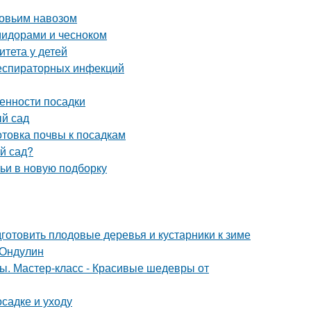
ровьим навозом
омидорами и чесноком
итета у детей
респираторных инфекций
енности посадки
ый сад
отовка почвы к посадкам
ый сад?
тьи в новую подборку
дготовить плодовые деревья и кустарники к зиме
 Ондулин
ты. Мастер-класс - Красивые шедевры от
осадке и уходу