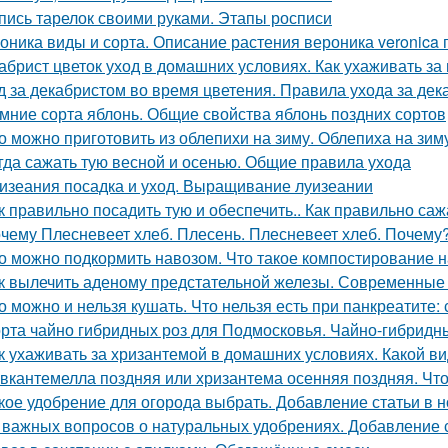
пись тарелок своими руками. Этапы росписи
оника виды и сорта. Описание растения вероника veronica
абрист цветок уход в домашних условиях. Как ухаживать за
д за декабристом во время цветения. Правила ухода за де
мние сорта яблонь. Общие свойства яблонь поздних сортов
о можно приготовить из облепихи на зиму. Облепиха на зи
гда сажать тую весной и осенью. Общие правила ухода
изеания посадка и уход. Выращивание луизеании
к правильно посадить тую и обеспечить.. Как правильно саж
чему Плесневеет хлеб. Плесень. Плесневеет хлеб. Почему? 
о можно подкормить навозом. Что такое компостирование на
к вылечить аденому предстательной железы. Современные
о можно и нельзя кушать. Что нельзя есть при панкреатите:
рта чайно гибридных роз для Подмосковья. Чайно-гибридн
к ухаживать за хризантемой в домашних условиях. Какой ви
вкантемелла поздняя или хризантема осенняя поздняя. Что
кое удобрение для огорода выбрать. Добавление статьи в 
 важных вопросов о натуральных удобрениях. Добавление 