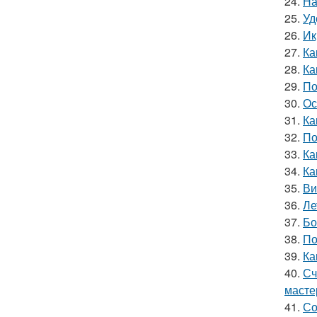
24.
На
25.
Уд
26.
Ик
27.
Ка
28.
Ка
29.
По
30.
Ос
31.
Ка
32.
По
33.
Ка
34.
Ка
35.
Ви
36.
Ле
37.
Бо
38.
По
39.
Ка
40.
Сч
масте
41.
Со