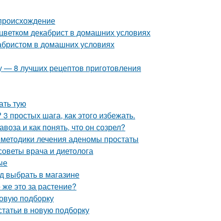
 происхождение
 цветком декабрист в домашних условиях
кабристом в домашних условиях
му — 8 лучших рецептов приготовления
ать тую
3 простых шага, как этого избежать.
воза и как понять, что он созрел?
 методики лечения аденомы простаты
 советы врача и диетолога
ые
д выбрать в магазине
 же это за растение?
новую подборку
статьи в новую подборку