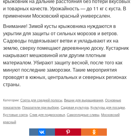
крыжовник на дальние расстояния без потери вкусовых
и товарных качеств. Урожайность — до 11 кг с куста. В
применении Московский красный универсален.
Внимание! Зимой кусты крыжовника нуждаются в
укрытии для защиты от сильных морозов и ветров.
Садоводы подвязывают ветви и укладывают их на
землю, сверху помещают деревянную доску. Кустарник
накрывают мешковиной или другим плотным
материалом. Убирают защиту весной, после того как
минуют последние заморозки. Такие мероприятия
проводят в южных, центральных и северных регионах
страны.
Категории:
Сорта для средней полосы
,
Вишни для выращивания
,
Основные
показатели
,
Показатели при выборе
,
Садовая культура
,
Культуры для посадки
,
Кустовые сорта
,
Слив для подмосковья
,
Самоплодные сливы
,
Московский
красный