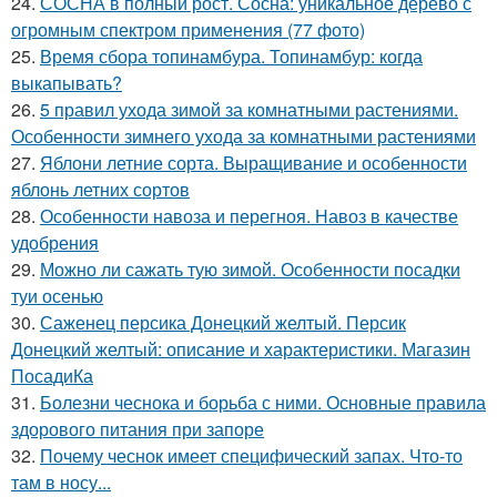
24.
СОСНА в полный рост. Сосна: уникальное дерево с
огромным спектром применения (77 фото)
25.
Время сбора топинамбура. Топинамбур: когда
выкапывать?
26.
5 правил ухода зимой за комнатными растениями.
Особенности зимнего ухода за комнатными растениями
27.
Яблони летние сорта. Выращивание и особенности
яблонь летних сортов
28.
Особенности навоза и перегноя. Навоз в качестве
удобрения
29.
Можно ли сажать тую зимой. Особенности посадки
туи осенью
30.
Саженец персика Донецкий желтый. Персик
Донецкий желтый: описание и характеристики. Магазин
ПосадиКа
31.
Болезни чеснока и борьба с ними. Основные правила
здорового питания при запоре
32.
Почему чеснок имеет специфический запах. Что-то
там в носу...