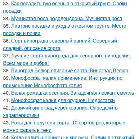
33.
Как посадить тую осенью в открытый грунт. Сроки
посадки
34.
Мучнистая роса рододендрона. Мучнистая роса
35.
Лиатрис посадка и уход в открытом грунте. Место
посадки и почва
36.
Сорт винограда северный ранний. Северный
сладкий, описание сорта
37.
Лучшие сорта винограда для северного виноделия.
Всем мира и добра!
38.
Виноград Велюр описание сорта. Виноград Велюр
39.
Монофосфат калия применение. Инструкция по
применению Монофосфата калия
40.
Белая ромашка осенняя. Загадочная левкантемелла
41.
Монофосфат калия для огурцов. Недостатки
42.
Девичий виноград черенкование. Определить
характеристики
43.
Розы для полутени сорта. 10 сортов роз, которые
можно сажать в тени
44.
Когда садить нарциссы и крокусы. Садим в открытый