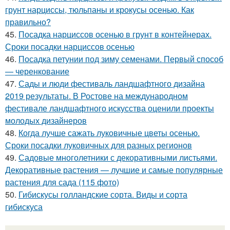
грунт нарциссы, тюльпаны и крокусы осенью. Как
правильно?
45.
Посадка нарциссов осенью в грунт в контейнерах.
Сроки посадки нарциссов осенью
46.
Посадка петунии под зиму семенами. Первый способ
— черенкование
47.
Сады и люди фестиваль ландшафтного дизайна
2019 результаты. В Ростове на международном
фестивале ландшафтного искусства оценили проекты
молодых дизайнеров
48.
Когда лучше сажать луковичные цветы осенью.
Сроки посадки луковичных для разных регионов
49.
Садовые многолетники с декоративными листьями.
Декоративные растения — лучшие и самые популярные
растения для сада (115 фото)
50.
Гибискусы голландские сорта. Виды и сорта
гибискуса