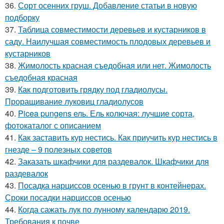
36.
Сорт осенних груш. Добавление статьи в новую
подборку
37.
Таблица совместимости деревьев и кустарников в
саду. Наилучшая совместимость плодовых деревьев и
кустарников
38.
Жимолость красная съедобная или нет. Жимолость
съедобная красная
39.
Как подготовить грядку под гладиолусы.
Проращивание луковиц гладиолусов
40.
Picea pungens ель. Ель колючая: лучшие сорта,
фотокаталог с описанием
41.
Как заставить кур нестись. Как приучить кур нестись в
гнезде – 9 полезных советов
42.
Заказать шкафчики для раздевалок. Шкафчики для
раздевалок
43.
Посадка нарциссов осенью в грунт в контейнерах.
Сроки посадки нарциссов осенью
44.
Когда сажать лук по лунному календарю 2019.
Требования к почве