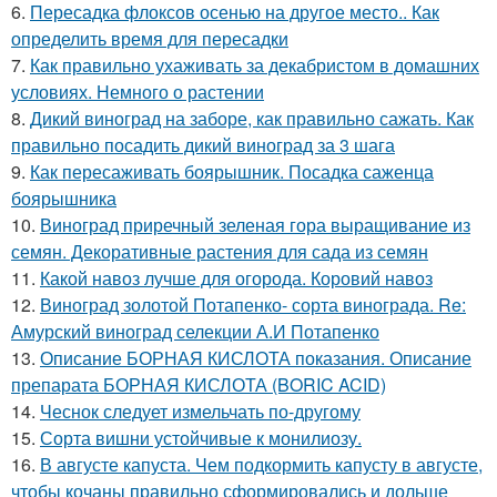
6.
Пересадка флоксов осенью на другое место.. Как
определить время для пересадки
7.
Как правильно ухаживать за декабристом в домашних
условиях. Немного о растении
8.
Дикий виноград на заборе, как правильно сажать. Как
правильно посадить дикий виноград за 3 шага
9.
Как пересаживать боярышник. Посадка саженца
боярышника
10.
Виноград приречный зеленая гора выращивание из
семян. Декоративные растения для сада из семян
11.
Какой навоз лучше для огорода. Коровий навоз
12.
Виноград золотой Потапенко- сорта винограда. Re:
Амурский виноград селекции А.И Потапенко
13.
Описание БОРНАЯ КИСЛОТА показания. Описание
препарата БОРНАЯ КИСЛОТА (BORIC ACID)
14.
Чеснок следует измельчать по-другому
15.
Сорта вишни устойчивые к монилиозу.
16.
В августе капуста. Чем подкормить капусту в августе,
чтобы кочаны правильно сформировались и дольше