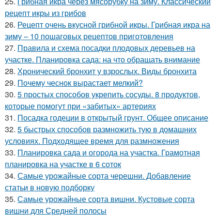
25.
Грибная икра через мясорубку на зиму. Классический
рецепт икры из грибов
26.
Рецепт очень вкусной грибной икры. Грибная икра на
зиму – 10 пошаговых рецептов приготовления
27.
Правила и схема посадки плодовых деревьев на
участке. Планировка сада: на что обращать внимание
28.
Хронический бронхит у взрослых. Виды бронхита
29.
Почему чеснок вырастает мелкий?
30.
5 простых способов укрепить сосуды. 8 продуктов,
которые помогут при «забитых» артериях
31.
Посадка годеции в открытый грунт. Общее описание
32.
5 быстрых способов размножить тую в домашних
условиях. Подходящее время для размножения
33.
Планировка сада и огорода на участка. Грамотная
планировка на участке в 6 соток
34.
Самые урожайные сорта черешни. Добавление
статьи в новую подборку
35.
Самые урожайные сорта вишни. Кустовые сорта
вишни для Средней полосы