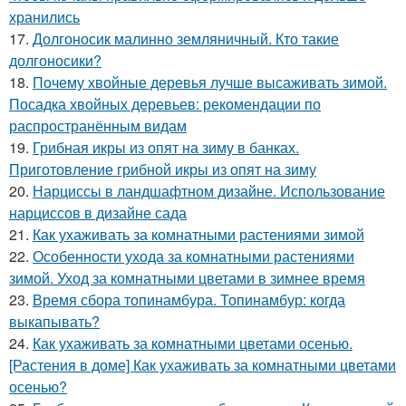
хранились
17.
Долгоносик малинно земляничный. Кто такие
долгоносики?
18.
Почему хвойные деревья лучше высаживать зимой.
Посадка хвойных деревьев: рекомендации по
распространённым видам
19.
Грибная икры из опят на зиму в банках.
Приготовление грибной икры из опят на зиму
20.
Нарциссы в ландшафтном дизайне. Использование
нарциссов в дизайне сада
21.
Как ухаживать за комнатными растениями зимой
22.
Особенности ухода за комнатными растениями
зимой. Уход за комнатными цветами в зимнее время
23.
Время сбора топинамбура. Топинамбур: когда
выкапывать?
24.
Как ухаживать за комнатными цветами осенью.
[Растения в доме] Как ухаживать за комнатными цветами
осенью?