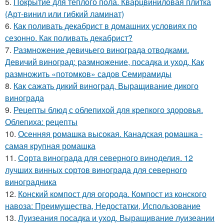
5.
Покрытие для теплого пола. Кварцвиниловая плитка
(Арт-винил или гибкий ламинат)
6.
Как поливать декабрист в домашних условиях по
сезонно. Как поливать декабрист?
7.
Размножение девичьего винограда отводками.
Девичий виноград: размножение, посадка и уход. Как
размножить «потомков» садов Семирамиды
8.
Как сажать дикий виноград. Выращивание дикого
винограда
9.
Рецепты блюд с облепихой для крепкого здоровья.
Облепиха: рецепты
10.
Осенняя ромашка высокая. Канадская ромашка -
самая крупная ромашка
11.
Сорта винограда для северного виноделия. 12
лучших винных сортов винограда для северного
виноградника
12.
Конский компост для огорода. Компост из конского
навоза: Преимущества, Недостатки, Использование
13.
Луизеания посадка и уход. Выращивание луизеании