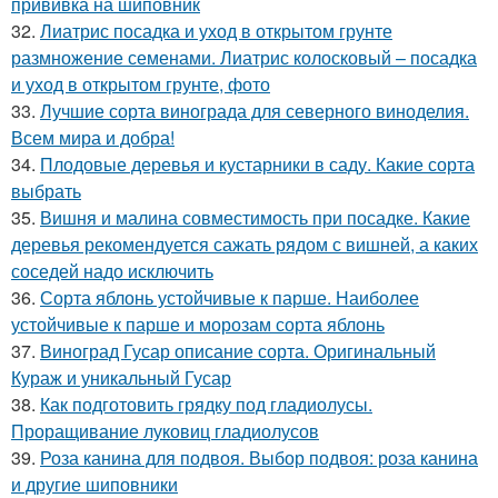
прививка на шиповник
32.
Лиатрис посадка и уход в открытом грунте
размножение семенами. Лиатрис колосковый – посадка
и уход в открытом грунте, фото
33.
Лучшие сорта винограда для северного виноделия.
Всем мира и добра!
34.
Плодовые деревья и кустарники в саду. Какие сорта
выбрать
35.
Вишня и малина совместимость при посадке. Какие
деревья рекомендуется сажать рядом с вишней, а каких
соседей надо исключить
36.
Сорта яблонь устойчивые к парше. Наиболее
устойчивые к парше и морозам сорта яблонь
37.
Виноград Гусар описание сорта. Оригинальный
Кураж и уникальный Гусар
38.
Как подготовить грядку под гладиолусы.
Проращивание луковиц гладиолусов
39.
Роза канина для подвоя. Выбор подвоя: роза канина
и другие шиповники