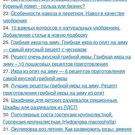
Куриный помет - польза или бизнес?
23.
Особенности навоза и перегноя. Навоз в качестве
удобрения
24.
10 важных вопросов о натуральных удобрениях.
Добавление статьи в новую подборку
25.
Грибная икра на зиму. Грибная икра из опят на зиму
— самый вкусный рецепт с чесноком
26.
Рецепт очень вкусной грибной икры. Грибная икра на
зиму – 10 пошаговых рецептов приготовления
27.
Икра из опят на зиму — 6 рецептов приготовления
самой вкусной грибной икры
28.
Лучшие рецепты грибной икры на зиму. Рецепт
приготовления грибной икры на зиму из опят
29.
Шкафчики для детских раздевалок секционные.
Шкафы для раздевалок из ЛДСП
30.
Популярные сорта гортензии крупнолистной.
Гортензия крупнолистная (Hydrangea macrophylla)
31.
Окулировка роз летняя. Как размножить розы: зимняя