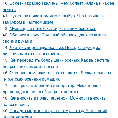
40.
Болезни красной калины. Чем болеет калина и как ее
лечить
41.
Нужен ли в частном доме тамбур. Что называют
тамбуром в частном доме
42.
Мухосед на яблоках. …и, как с ним бороться
43.
Обелиск в саду. Садовый обелиск для клематиса
своими руками
44.
Лиатрис пересадка осенью. Посадка и уход за
лиатрисом в открытом грунте
45.
Как пересадить боярышник осенью. Как вырастить
боярышник самостоятельно
46.
Осенние ромашки, как называются. Левкантемелла -
гигантская осенняя ромашка
47.
Пион рока маленький император. Миф первый –
древовидные пионы быстро отцветают
48.
Как вносить в почву перегной. Можно ли вносить
навоз в почву
49.
Посадка моркови и лука в зиму. Что даёт осенний
посев моркови