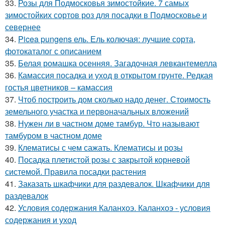
33.
Розы для Подмосковья зимостойкие. 7 самых
зимостойких сортов роз для посадки в Подмосковье и
севернее
34.
Picea pungens ель. Ель колючая: лучшие сорта,
фотокаталог с описанием
35.
Белая ромашка осенняя. Загадочная левкантемелла
36.
Камассия посадка и уход в открытом грунте. Редкая
гостья цветников – камассия
37.
Чтоб построить дом сколько надо денег. Стоимость
земельного участка и первоначальных вложений
38.
Нужен ли в частном доме тамбур. Что называют
тамбуром в частном доме
39.
Клематисы с чем сажать. Клематисы и розы
40.
Посадка плетистой розы с закрытой корневой
системой. Правила посадки растения
41.
Заказать шкафчики для раздевалок. Шкафчики для
раздевалок
42.
Условия содержания Каланхоэ. Каланхоэ - условия
содержания и уход