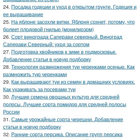
24.
Посадка годеции и уход в открытом грунте. Годеция и
ее выращивание
25.
На яблоне засохли ветки. Яблоня сохнет, потому, что
болеет плодовой гнилью (монилиозом)
26.
Сорт винограда Саперави северный. Виноград
Саперави Северный: уход за сортом
27.
Подготовка хвойников к зиме в подмосковье.
Добавление статьи в новую подборку
28.
Технология размножения туи черенками осенью. Как
размножить тую черенками
29.
Как выращивают туи из семян в домашних условиях.
Как ухаживать за посевами туи
30.
Лучшие семена овощных культур для средней
полосы. Лучшие сорта помидор для средней полосы
России
31.
Самые урожайные сорта черешни. Добавление
статьи в новую подборку
32.
Ранние сорта персика. Описание групп персика