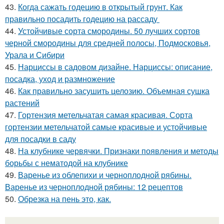
43.
Когда сажать годецию в открытый грунт. Как
правильно посадить годецию на рассаду
44.
Устойчивые сорта смородины. 50 лучших сортов
черной смородины для средней полосы, Подмосковья,
Урала и Сибири
45.
Нарциссы в садовом дизайне. Нарциссы: описание,
посадка, уход и размножение
46.
Как правильно засушить целозию. Объемная сушка
растений
47.
Гортензия метельчатая самая красивая. Сорта
гортензии метельчатой самые красивые и устойчивые
для посадки в саду
48.
На клубнике червячки. Признаки появления и методы
борьбы с нематодой на клубнике
49.
Варенье из облепихи и черноплодной рябины.
Варенье из черноплодной рябины: 12 рецептов
50.
Обрезка на пень это, как.