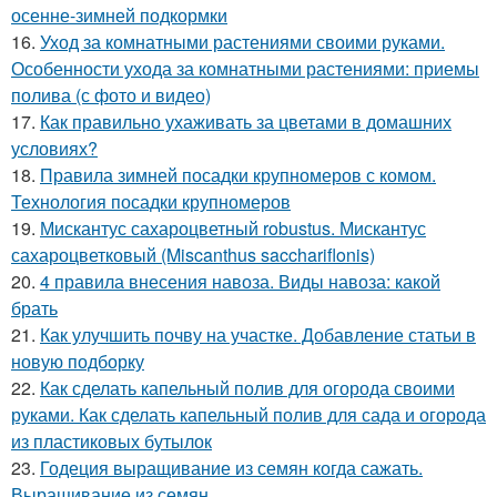
осенне-зимней подкормки
16.
Уход за комнатными растениями своими руками.
Особенности ухода за комнатными растениями: приемы
полива (с фото и видео)
17.
Как правильно ухаживать за цветами в домашних
условиях?
18.
Правила зимней посадки крупномеров с комом.
Технология посадки крупномеров
19.
Мискантус сахароцветный robustus. Мискантус
сахароцветковый (Miscanthus sacchariflonis)
20.
4 правила внесения навоза. Виды навоза: какой
брать
21.
Как улучшить почву на участке. Добавление статьи в
новую подборку
22.
Как сделать капельный полив для огорода своими
руками. Как сделать капельный полив для сада и огорода
из пластиковых бутылок
23.
Годеция выращивание из семян когда сажать.
Выращивание из семян