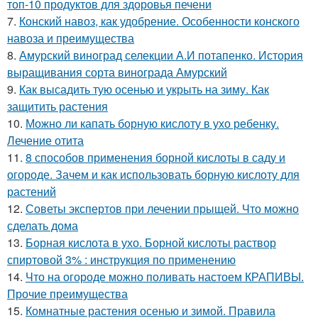
топ-10 продуктов для здоровья печени
7.
Конский навоз, как удобрение. Особенности конского
навоза и преимущества
8.
Амурский виноград селекции А.И потапенко. История
выращивания сорта винограда Амурский
9.
Как высадить тую осенью и укрыть на зиму. Как
защитить растения
10.
Можно ли капать борную кислоту в ухо ребенку.
Лечение отита
11.
8 способов применения борной кислоты в саду и
огороде. Зачем и как использовать борную кислоту для
растений
12.
Советы экспертов при лечении прыщей. Что можно
сделать дома
13.
Борная кислота в ухо. Борной кислоты раствор
спиртовой 3% : инструкция по применению
14.
Что на огороде можно поливать настоем КРАПИВЫ.
Прочие преимущества
15.
Комнатные растения осенью и зимой. Правила