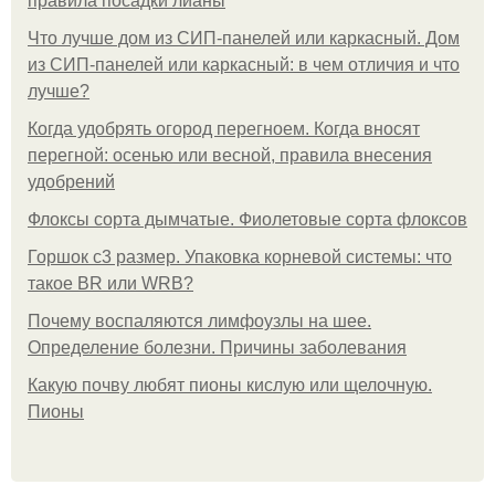
правила посадки лианы
Что лучше дом из СИП-панелей или каркасный. Дом
из СИП-панелей или каркасный: в чем отличия и что
лучше?
Когда удобрять огород перегноем. Когда вносят
перегной: осенью или весной, правила внесения
удобрений
Флоксы сорта дымчатые. Фиолетовые сорта флоксов
Горшок с3 размер. Упаковка корневой системы: что
такое BR или WRB?
Почему воспаляются лимфоузлы на шее.
Определение болезни. Причины заболевания
Какую почву любят пионы кислую или щелочную.
Пионы