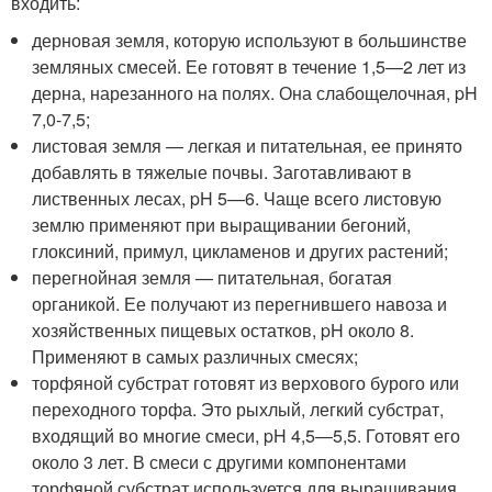
входить:
дерновая земля, которую используют в большинстве
земляных смесей. Ее готовят в течение 1,5—2 лет из
дерна, нарезанного на полях. Она слабощелочная, pH
7,0-7,5;
листовая земля — легкая и питательная, ее принято
добавлять в тяжелые почвы. Заготавливают в
лиственных лесах, pH 5—6. Чаще всего листовую
землю применяют при выращивании бегоний,
глоксиний, примул, цикламенов и других растений;
перегнойная земля — питательная, богатая
органикой. Ее получают из перегнившего навоза и
хозяйственных пищевых остатков, pH около 8.
Применяют в самых различных смесях;
торфяной субстрат готовят из верхового бурого или
переходного торфа. Это рыхлый, легкий субстрат,
входящий во многие смеси, pH 4,5—5,5. Готовят его
около 3 лет. В смеси с другими компонентами
торфяной субстрат используется для выращивания