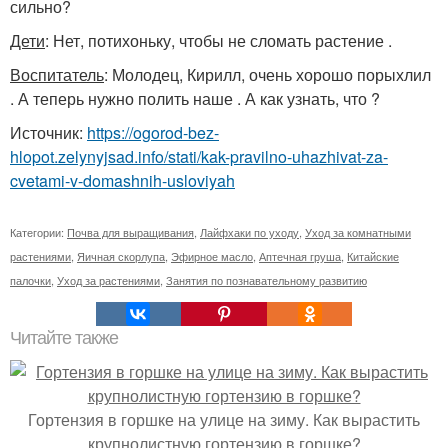
сильно?
Дети
: Нет, потихоньку, чтобы не сломать растение .
Воспитатель
: Молодец, Кирилл, очень хорошо порыхлил
. А теперь нужно полить наше . А как узнать, что ?
Источник:
https://ogorod-bez-
hlopot.zelynyjsad.info/stati/kak-pravilno-uhazhivat-za-
cvetami-v-domashnih-usloviyah
Категории:
Почва для выращивания
,
Лайфхаки по уходу
,
Уход за комнатными
растениями
,
Яичная скорлупа
,
Эфирное масло
,
Аптечная груша
,
Китайские
палочки
,
Уход за растениями
,
Занятия по познавательному развитию
Читайте также
Гортензия в горшке на улице на зиму. Как вырастить
крупнолистную гортензию в горшке?