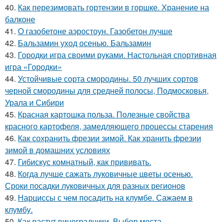
40.
Как перезимовать гортензии в горшке. Хранение на
балконе
41.
О газобетоне аэростоун. Газобетон лучше
42.
Бальзамин уход осенью. Бальзамин
43.
Городки игра своими руками. Настольная спортивная
игра «Городки»
44.
Устойчивые сорта смородины. 50 лучших сортов
черной смородины для средней полосы, Подмосковья,
Урала и Сибири
45.
Красная картошка польза. Полезные свойства
красного картофеля, замедляющего процессы старения
46.
Как сохранить фрезии зимой. Как хранить фрезии
зимой в домашних условиях
47.
Гибискус комнатный, как прививать.
48.
Когда лучше сажать луковичные цветы осенью.
Сроки посадки луковичных для разных регионов
49.
Нарциссы с чем посадить на клумбе. Сажаем в
клумбу.
50.
Как растут виноградники. Выбор места