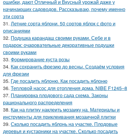
ошибки, дают Отличный и Вкусный урожай даже у
начинающих садоводов. Рассказываю, почему именно
эти сорта
31.
Летние сорта яблони. 50 сортов яблок с фото и
описаниями
32.
Подушка карандаш своими руками. Себе и в
подарок: очаровательные декоративные подушки
своими руками
33.
Формирование куста розы
34.
Как сохранить фрезию до весны. Создаём условия
для фрезии
35.
Где посадить яблоню. Как посадить яблоню
36.
Тепловой насос для отопления дома. NIBE F1245–8
37.
Планировка плодового сада схема. Законы
рационального распределения
38.
Как на плитку наклеить мозаику на. Материалы и
инструменты для приклеивания мозаичной плитки
39.
Сколько посадить яблонь на участке. Плодовые
деревья и кустарники на участке. Сколько посадить