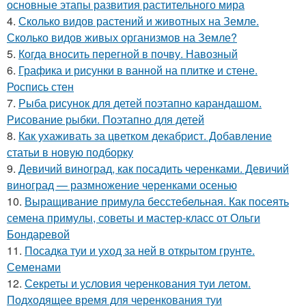
основные этапы развития растительного мира
4.
Сколько видов растений и животных на Земле.
Сколько видов живых организмов на Земле?
5.
Когда вносить перегной в почву. Навозный
6.
Графика и рисунки в ванной на плитке и стене.
Роспись стен
7.
Рыба рисунок для детей поэтапно карандашом.
Рисование рыбки. Поэтапно для детей
8.
Как ухаживать за цветком декабрист. Добавление
статьи в новую подборку
9.
Девичий виноград, как посадить черенками. Девичий
виноград — размножение черенками осенью
10.
Выращивание примула бесстебельная. Как посеять
семена примулы, советы и мастер-класс от Ольги
Бондаревой
11.
Посадка туи и уход за ней в открытом грунте.
Семенами
12.
Секреты и условия черенкования туи летом.
Подходящее время для черенкования туи