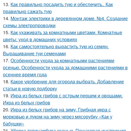
13.
Как правильно посадить тую и обеспечить.. Как
правильно сажать тую
14.
Монтаж электрики в деревянном доме. №4. Создание
схемы электропроводки
15.
Как ухаживать за комнатными цветами. Комнатные
цветы: уход в домашних условиях
16.
Как самостоятельно вырастить тую из семян.
Выращивание туи семенами
17.
Особенности ухода за комнатными растениями
осенью. Особенности ухода за домашними растениями в
осеннее время года
18.
Какое удобрение для огорода выбрать. Добавление
статьи в новую подборку
19.
Икра из белых грибов с острым перцем и овощами.
Икра из белых грибов
20.
Икра из белых грибов на зиму. Грибная икра с
морковью и луком на зиму через мясорубку «Как у
бабушки»
21.
Уборка топинамбура осенью. Пошаговая инструкция