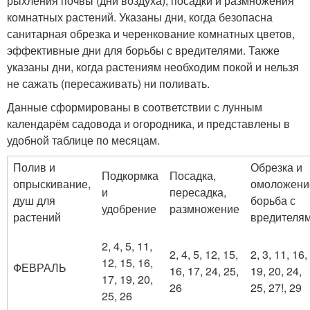
рыхления почвы (дни воздуха), посадки и размножения
комнатных растений. Указаны дни, когда безопасна
санитарная обрезка и черенкование комнатных цветов,
эффективные дни для борьбы с вредителями. Также
указаны дни, когда растениям необходим покой и нельзя
не сажать (пересаживать) ни поливать.
Данные сформированы в соответствии с лунным
календарём садовода и огородника, и представлены в
удобной таблице по месяцам.
Полив и
Обрезка и
Подкормка
Посадка,
опрыскивание,
омоложени
и
пересадка,
душ для
борьба с
удобрение
размножение
растений
вредителя
2, 4, 5, 11,
2, 4, 5, 12, 15,
2, 3, 11, 16,
12, 15, 16,
ФЕВРАЛЬ
16, 17, 24, 25,
19, 20, 24,
17, 19, 20,
26
25, 27!, 29
25, 26