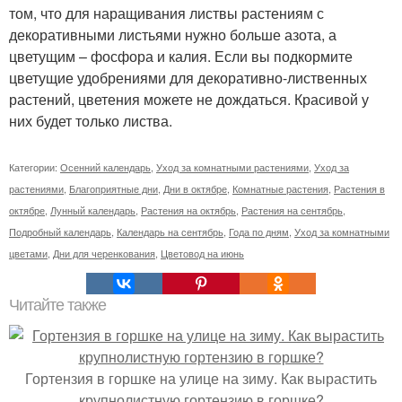
том, что для наращивания листвы растениям с
декоративными листьями нужно больше азота, а
цветущим – фосфора и калия. Если вы подкормите
цветущие удобрениями для декоративно-лиственных
растений, цветения можете не дождаться. Красивой у
них будет только листва.
Категории:
Осенний календарь
,
Уход за комнатными растениями
,
Уход за
растениями
,
Благоприятные дни
,
Дни в октябре
,
Комнатные растения
,
Растения в
октябре
,
Лунный календарь
,
Растения на октябрь
,
Растения на сентябрь
,
Подробный календарь
,
Календарь на сентябрь
,
Года по дням
,
Уход за комнатными
цветами
,
Дни для черенкования
,
Цветовод на июнь
Читайте также
Гортензия в горшке на улице на зиму. Как вырастить
крупнолистную гортензию в горшке?