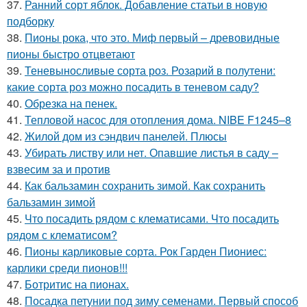
37.
Ранний сорт яблок. Добавление статьи в новую
подборку
38.
Пионы рока, что это. Миф первый – древовидные
пионы быстро отцветают
39.
Теневыносливые сорта роз. Розарий в полутени:
какие сорта роз можно посадить в теневом саду?
40.
Обрезка на пенек.
41.
Тепловой насос для отопления дома. NIBE F1245–8
42.
Жилой дом из сэндвич панелей. Плюсы
43.
Убирать листву или нет. Опавшие листья в саду –
взвесим за и против
44.
Как бальзамин сохранить зимой. Как сохранить
бальзамин зимой
45.
Что посадить рядом с клематисами. Что посадить
рядом с клематисом?
46.
Пионы карликовые сорта. Рок Гарден Пиониес:
карлики среди пионов!!!
47.
Ботритис на пионах.
48.
Посадка петунии под зиму семенами. Первый способ