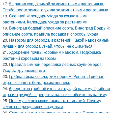
17.
5 правил ухода зимой за комнатными растениями.
Особенности зимнего ухода за комнатными растениями
18.
Осенний календарь ухода за комнатными
растениями. Календарь ухода за растениями
19.
Виноград бодрый описание сорта. Виноград Бодрый:
описание сорта, правила посадки и способы ухода
20.
Навозом для огорода и растений. Какой навоз самый
лучший для огорода узнай, чтобы не ошибиться
21.
Удобрение почвы коровьим навозом. Подкормка
растений коровьим навозом
22.
Правила зимней пересадки лесных крупномеров.
Уход за крупномерами
23.
Грибная икра со сладким перцем. Рецепт: Грибная
икра - из опят с болгарским перцем.
24.
6 рецептов грибной икры из груздей на зиму. Грибная
икра из груздей — рецепты пальчики оближешь на зиму
25.
Почему чеснок может вырастать мелкий. Почему
чеснок не разделился на дольки
26.
Сухость во рту, как признак патологии. Сухость во рту