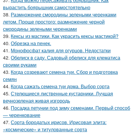
37.
Когда можно пересаживать боярышник. Как
вырастить боярышник самостоятельно
38.
Размножение смородины зелеными черенками
летом. Проще простого: размножение черной
смородины зелеными черенками
39.
Кексы из мастики. Как украсить кексы мастикой?
40.
Обрезка на пенек.
41.
Монофосфат калия для огурцов. Недостатки
42.
Обелиск в саду. Садовый обелиск для клематиса
своими руками
43.
Когда созревают семена туи. Сбор и подготовка
семян
44.
Когда сажать семена туи дома. Выбор сорта
45.
Стелющиеся лиственные кустарники. Лучшая
вечнозеленая живая изгородь
46.
Посадка петунии под зиму семенами. Первый способ
— черенкование
47.
Сорта бородатых ирисов. Ирисовая элита:
«космические» и титулованные сорта