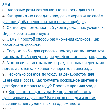
ямы
3.
Здоровые розы без химии. Полезности для РОЗ
4.
Как правильно посадить плодовые деревья на своём
участке. Добавление статьи в новую подборку
5.
Сингониум ножколистный уход в домашних условиях.
Виды и сорта сингониума
6.
Самый простой способ размножения флоксов. Как
размножить флоксы?
7.
Рисунки рыбы для срисовки помогут детям научиться
рисовать. Рыба рисунок для детей поэтапно карандашом
8.
Можно ли размножать виноград зелеными черенками
летом. Заготовка и хранение черенков винограда
9.
Несколько советов по уходу за декабристом для
цветения и роста. Как получить роскошное цветение
декабриста к Новому году? Простые правила ухода
10.
Когда сажать луковицы. Не пора ли обновить
луковичные на участке? Все сроки посадки и время
выращивания луковичных на одном месте