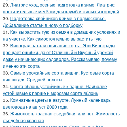
29.
Лиатрис уход осенью подготовка к зиме. Лиатрис:
восхитительные метёлки для клумб и живых изгородей
30.
Подготовка хвойников к зиме в подмосковье.
Добавление статьи в новую подборку
31.
Как вырастить тую из семян в домашних условиях и
на участке. Как самостоятельно вырастить тую
32.
Виноград натали описание сорта. Эти Винограды
прощает ошибки, дают Отличный и Вкусный урожай
даже у начинающих садоводов. Рассказываю, почему
именно эти сорта
33.
Самые урожайные сорта вишни. Кустовые сорта
вишни для Средней полосы
34.
Сорта яблонь устойчивые к парше. Наиболее
устойчивые к парше и морозам сорта яблонь
35.
Комнатные цветы в августе. Лунный календарь
цветовода на август 2020 года
36.
Жимолость красная съедобная или нет. Жимолость
съедобная красная