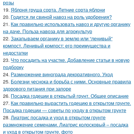
розы
19.
Яблоня груша сорта. Летние сорта яблони
20.
Годится ли свиной навоз на роль удобрения?
21.
Как правильно использовать навоз и другую органику
на даче. Польза навоза для агрокультур
22.
Закапываем органику в землю или “ленивый”
компост. Ленивый компост: его преимущества и
недостатки
23.
Что посадить на участке. Добавление статьи в новую
подборку
24.
Размножение винограда декоративного. Уход
25.
Болезни чеснока и борьба с ними. Основные правила
здорового питания при запоре
26.
Посадка годеции в открытый грунт. Общее описание
27.
Как правильно вырастить годецию в открытом грунте.
Посадка годеции — советы по уходу в открытом грунте
28.
Лиатрис посадка и уход в открытом грунте
размножение семенами. Лиатрис колосковый – посадка
и уход в открытом грунте, фото