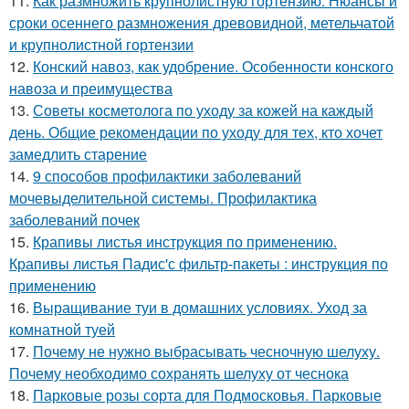
11.
Как размножить крупнолистную гортензию. Нюансы и
сроки осеннего размножения древовидной, метельчатой
и крупнолистной гортензии
12.
Конский навоз, как удобрение. Особенности конского
навоза и преимущества
13.
Советы косметолога по уходу за кожей на каждый
день. Общие рекомендации по уходу для тех, кто хочет
замедлить старение
14.
9 способов профилактики заболеваний
мочевыделительной системы. Профилактика
заболеваний почек
15.
Крапивы листья инструкция по применению.
Крапивы листья Падис'с фильтр-пакеты : инструкция по
применению
16.
Выращивание туи в домашних условиях. Уход за
комнатной туей
17.
Почему не нужно выбрасывать чесночную шелуху.
Почему необходимо сохранять шелуху от чеснока
18.
Парковые розы сорта для Подмосковья. Парковые