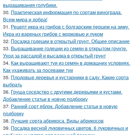
выращивания голубики.
30.
Практическая информация по сортам винограда.
Всем мира и добра!
31.
Рецепт икра из грибов с болгарским перцем на зиму.
Икра из вареных грибов с морковью и луком
32.
Посадка годеции в открытый грунт. Общее описание
33.
Выращивание годеции из семян в открытом грунте.
Уход за рассадой и высадка в открытый грунт
34.
Как выращивают туи из семян в домашних условиях.
Как ухаживать за посевами туи
35.
Плодовые деревья и кустарники в саду. Какие сорта
выбрать
36.
Груша соседство с другими деревьями и кустами.
Добавление статьи в новую подборку
37.
Ранний сорт яблок. Добавление статьи в новую
подборку
38.
Лучшие сорта абрикоса. Виды абрикосов
39.
Посадка весной луковичных цветов. 6 луковичных и