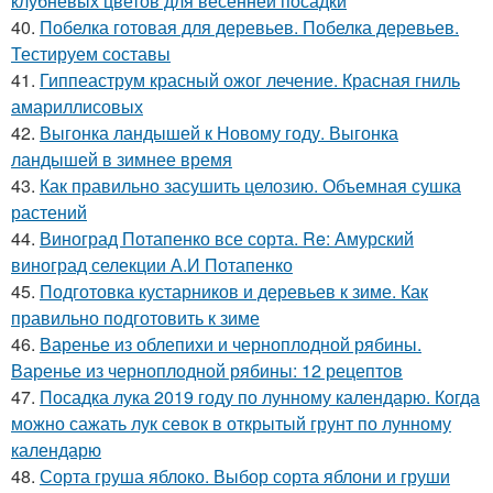
клубневых цветов для весенней посадки
40.
Побелка готовая для деревьев. Побелка деревьев.
Тестируем составы
41.
Гиппеаструм красный ожог лечение. Красная гниль
амариллисовых
42.
Выгонка ландышей к Новому году. Выгонка
ландышей в зимнее время
43.
Как правильно засушить целозию. Объемная сушка
растений
44.
Виноград Потапенко все сорта. Re: Амурский
виноград селекции А.И Потапенко
45.
Подготовка кустарников и деревьев к зиме. Как
правильно подготовить к зиме
46.
Варенье из облепихи и черноплодной рябины.
Варенье из черноплодной рябины: 12 рецептов
47.
Посадка лука 2019 году по лунному календарю. Когда
можно сажать лук севок в открытый грунт по лунному
календарю
48.
Сорта груша яблоко. Выбор сорта яблони и груши