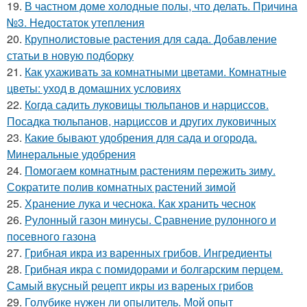
19.
В частном доме холодные полы, что делать. Причина
№3. Недостаток утепления
20.
Крупнолистовые растения для сада. Добавление
статьи в новую подборку
21.
Как ухаживать за комнатными цветами. Комнатные
цветы: уход в домашних условиях
22.
Когда садить луковицы тюльпанов и нарциссов.
Посадка тюльпанов, нарциссов и других луковичных
23.
Какие бывают удобрения для сада и огорода.
Минеральные удобрения
24.
Помогаем комнатным растениям пережить зиму.
Сократите полив комнатных растений зимой
25.
Хранение лука и чеснока. Как хранить чеснок
26.
Рулонный газон минусы. Сравнение рулонного и
посевного газона
27.
Грибная икра из варенных грибов. Ингредиенты
28.
Грибная икра с помидорами и болгарским перцем.
Самый вкусный рецепт икры из вареных грибов
29.
Голубике нужен ли опылитель. Мой опыт