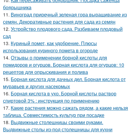
10.
Как пересаживать боярышник. Посадка саженца
боярышника
11.
Виноград приречный зеленая гора выращивание из
семян. Декоративные растения для сада из семян
12.
Устройство плодового сада. Разбиваем плодовый
сад
13.
Куриный помет, как удобрение. Плюсы
использования куриного помета в огороде
14.
Отзывы о применении борной кислоты для
помидоров и огурцов. Борная кислота для огурцов: 10
рецептов для опрыскивания и полива
15.
Борная кислота для дачных дел. Борная кислота от
муравьев и других насекомых
16.
Борная кислота в ухо. Борной кислоты раствор
спиртовой 3% : инструкция по применению
17.
Какие растения можно сажать рядом, а какие нельзя
таблица. Совместимость культур при посадке
18.
Выдвижные столешницы своими руками.
Выдвижные столы из-под столешницы для кухни