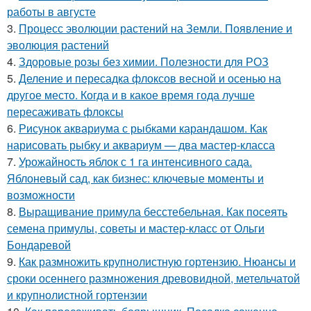
работы в августе
3.
Процесс эволюции растений на Земли. Появление и
эволюция растений
4.
Здоровые розы без химии. Полезности для РОЗ
5.
Деление и пересадка флоксов весной и осенью на
другое место. Когда и в какое время года лучше
пересаживать флоксы
6.
Рисунок аквариума с рыбками карандашом. Как
нарисовать рыбку и аквариум — два мастер-класса
7.
Урожайность яблок с 1 га интенсивного сада.
Яблоневый сад, как бизнес: ключевые моменты и
возможности
8.
Выращивание примула бесстебельная. Как посеять
семена примулы, советы и мастер-класс от Ольги
Бондаревой
9.
Как размножить крупнолистную гортензию. Нюансы и
сроки осеннего размножения древовидной, метельчатой
и крупнолистной гортензии