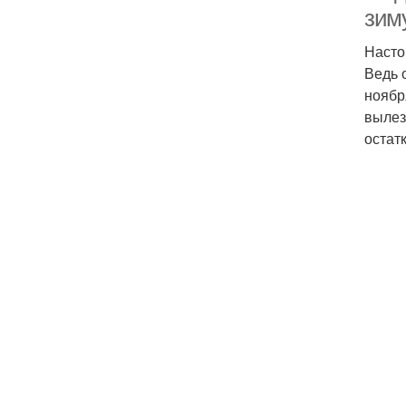
зиму
Насто
Ведь 
ноябр
вылез
остатк