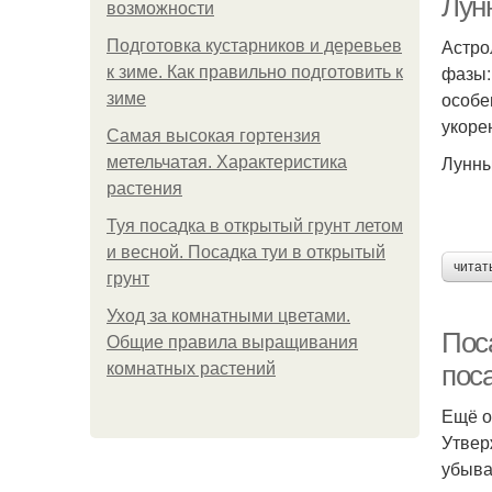
Лунн
возможности
Астро
Подготовка кустарников и деревьев
фазы:
к зиме. Как правильно подготовить к
особе
зиме
укоре
Самая высокая гортензия
Лунны
метельчатая. Характеристика
растения
Туя посадка в открытый грунт летом
и весной. Посадка туи в открытый
читат
грунт
Уход за комнатными цветами.
Пос
Общие правила выращивания
комнатных растений
пос
Ещё о
Утвер
убыва