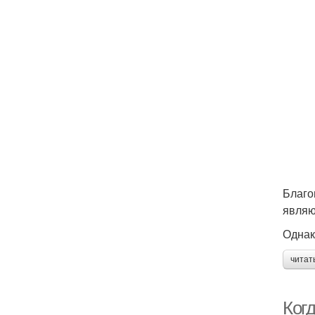
Благо
являют
Однак
читат
Когд