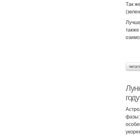
Так же
(зеле
Лучше
также
озимо
читат
Лунн
году
Астро
фазы:
особе
укоре