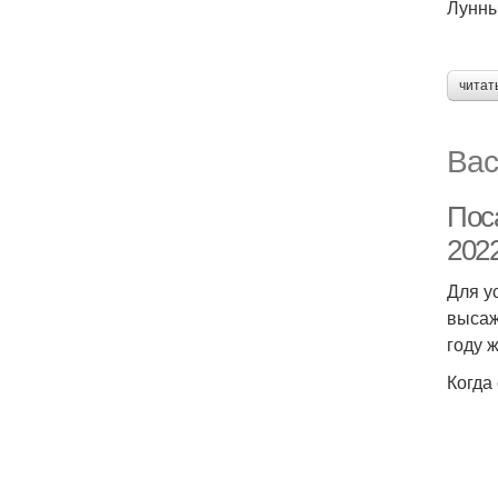
Лунны
читат
Вас
Пос
202
Для у
высаж
году 
Когда