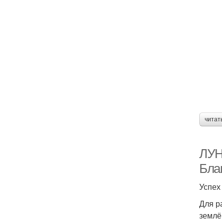
читат
ЛУН
Бла
Успех
Для р
землё