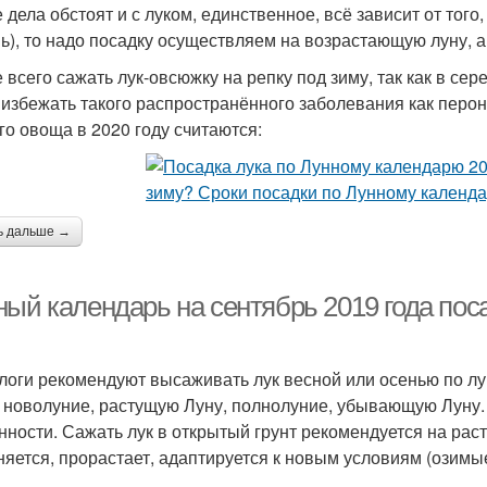
 дела обстоят и с луком, единственное, всё зависит от того
нь), то надо посадку осуществляем на возрастающую луну, а
 всего сажать лук-овсюжку на репку под зиму, так как в се
 избежать такого распространённого заболевания как пер
го овоща в 2020 году считаются:
ь дальше →
ый календарь на сентябрь 2019 года поса
логи рекомендуют высаживать лук весной или осенью по лу
 новолуние, растущую Луну, полнолуние, убывающую Луну. 
нности. Сажать лук в открытый грунт рекомендуется на рас
няется, прорастает, адаптируется к новым условиям (озимые