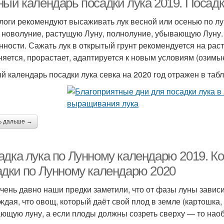
ый календарь посадки лука 2019. Посадка
логи рекомендуют высаживать лук весной или осенью по лу
 новолуние, растущую Луну, полнолуние, убывающую Луну. 
нности. Сажать лук в открытый грунт рекомендуется на рас
няется, прорастает, адаптируется к новым условиям (озимые
й календарь посадки лука севка на 2020 год отражен в табл
ь дальше →
адка лука по Лунному календарю 2019. Ко
адки по Лунному календарю 2020
чень давно наши предки заметили, что от фазы луны завис
ждая, что овощ, который даёт свой плод в земле (картошка, 
ющую луну, а если плоды должны созреть сверху — то наоб