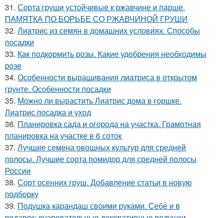
31.
Сорта груши устойчивые к ржавчине и парше.
ПАМЯТКА ПО БОРЬБЕ СО РЖАВЧИНОЙ ГРУШИ
32.
Лиатрис из семян в домашних условиях. Способы
посадки
33.
Как подкормить розы. Какие удобрения необходимы
розе
34.
Особенности выращивания лиатриса в открытом
грунте. Особенности посадки
35.
Можно ли вырастить Лиатрис дома в горшке.
Лиатрис посадка и уход
36.
Планировка сада и огорода на участка. Грамотная
планировка на участке в 6 соток
37.
Лучшие семена овощных культур для средней
полосы. Лучшие сорта помидор для средней полосы
России
38.
Сорт осенних груш. Добавление статьи в новую
подборку
39.
Подушка карандаш своими руками. Себе и в
подарок: очаровательные декоративные подушки