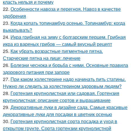
класть нельзя и почему
22.
Особенности навоза и перегноя. Навоз в качестве
удобрения
23.
Когда копать топинамбур осенью. Топинамбур: когда
выкапывать?
24.
Икра грибная на зиму с болгарским перцем. Грибная
икра из вареных грибов — самый вкусный рецепт
25.
Как убрать возрастные пигментные пятна.
Старческие пятна на лице: лечение
26.
Болезни чеснока и борьба с ними. Основные правила
здорового питания при запоре
27.
При каком холестерине надо начинать пить статины.
Нужно ли следить за холестерином здоровым людям?
28.
Гортензия крупнолистная или садовая. Гортензия
крупнолистная: описание сортов и выращивание
29.
Декоративные луки в дизайне сада. Самые красивые
декоративные луки для посадки в цветник осенью
30.
Гортензия крупнолистная сорта посадка и уход в
открытом грунте. Сорта гортензии крупнолистной