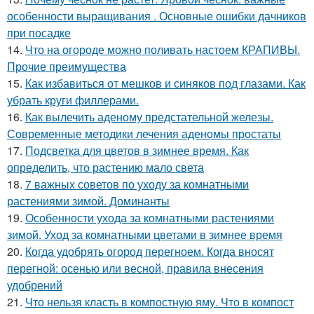
особенности выращивания . Основные ошибки дачников
при посадке
14.
Что на огороде можно поливать настоем КРАПИВЫ.
Прочие преимущества
15.
Как избавиться от мешков и синяков под глазами. Как
убрать круги филлерами.
16.
Как вылечить аденому предстательной железы.
Современные методики лечения аденомы простаты
17.
Подсветка для цветов в зимнее время. Как
определить, что растению мало света
18.
7 важных советов по уходу за комнатными
растениями зимой. Доминанты
19.
Особенности ухода за комнатными растениями
зимой. Уход за комнатными цветами в зимнее время
20.
Когда удобрять огород перегноем. Когда вносят
перегной: осенью или весной, правила внесения
удобрений
21.
Что нельзя класть в компостную яму. Что в компост