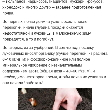
– тюльпанов, нарциссов, гиацинтов, мускари, крокусов,
хионодокс и многих других – заранее подготовленная
почва.
Во-первых, почва должна успеть осесть после
перекопки, иначе глубина посадки окажется
недостаточной и луковицы в малоснежную зиму
повредятся, а то и погибнут.
Во-вторых, из-за удобрений. В землю под посадку
луковичных вносят органику (лучше перегной, из расчета
6–10 кг/кв. м) и фосфорно-калийное или полное
минеральное удобрение с незначительным
содержанием азота (общая доза – 40–60 г/кв. м), и
необходимо некоторое время, чтобы почва их усвоила и
они начали "работать".